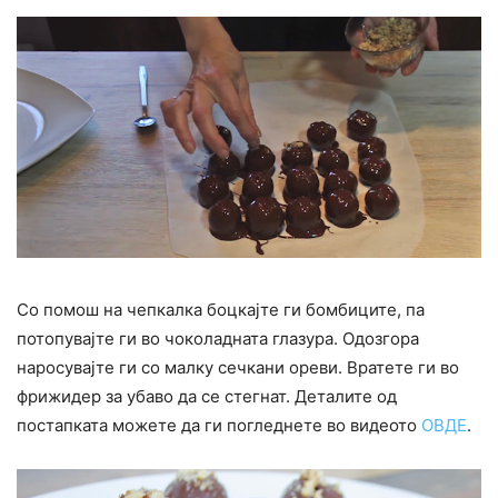
Со помош на чепкалка боцкајте ги бомбиците, па
потопувајте ги во чоколадната глазура. Одозгора
наросувајте ги со малку сечкани ореви. Вратете ги во
фрижидер за убаво да се стегнат. Деталите од
постапката можете да ги погледнете во видеото
ОВДЕ
.