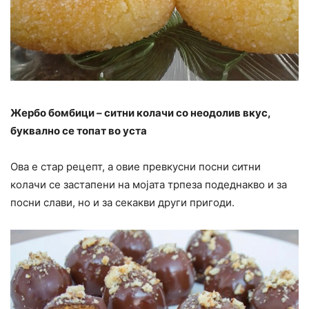
Жербо бомбици – ситни колачи со неодолив вкус,
буквално се топат во уста
Ова е стар рецепт, а овие превкусни посни ситни
колачи се застапени на мојата трпеза подеднакво и за
посни слави, но и за секакви други пригоди.