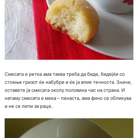
Смесата е ретка ама таква треба да биде, бидејќи со
стоење гризот ќе набубри и ќе ја впие течноста. Значи,
оставете ја смесата околу половина час на страна. И
натаму смесата е мека – пенаста, ама фино се обликува
и не се лепи за раце.