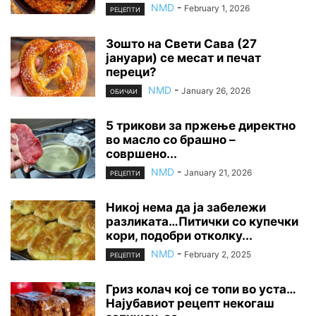
NMD
-
February 1, 2026
РЕЦЕПТИ
Зошто на Свети Сава (27
јануари) се месат и печат
переци?
NMD
-
January 26, 2026
ОБИЧАИ
5 трикови за пржење директно
во масло со брашно –
совршено...
NMD
-
January 21, 2026
РЕЦЕПТИ
Никој нема да ја забележи
разликата…Питички со купечки
кори, подобри отколку...
NMD
-
February 2, 2025
РЕЦЕПТИ
Гриз колач кој се топи во уста…
Најубавиот рецепт некогаш