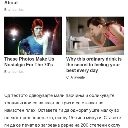
Од тестото одвојувајте мали парчиња и обликувајте
топчиња кои се валкаат во гриз и се ставаат во
намастен плех. Оставете ги да одморат уште малку во
плехот пред печењето, околу 15-тина минути. Ставете
ги да се печат во загреана рерна на 200 степени околу