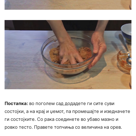
Постапка:
во поголем сад додадете ги сите суви
состојки, а на крај и џемот, па промешајте и изедначете
ги состојките. Со рака соединете во убаво мазно и
ровко тесто. Правете топчиња со величина на орев.