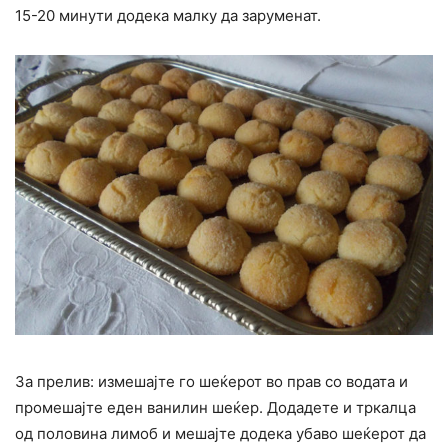
15-20 минути додека малку да заруменат.
За прелив: измешајте го шеќерот во прав со водата и
промешајте еден ванилин шеќер. Додадете и тркалца
од половина лимоб и мешајте додека убаво шеќерот да