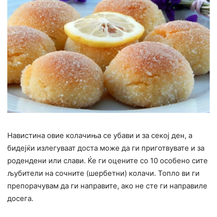
Навистина овие колачиња се убави и за секој ден, а
бидејќи излегуваат доста може да ги приготвувате и за
родендени или слави. Ќе ги оцените со 10 особено сите
љубители на сочните (шербетни) колачи. Топло ви ги
препорачувам да ги направите, ако не сте ги направиле
досега.