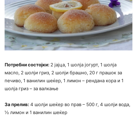
Потребни состојки:
2 јајца, 1 шолја јогурт, 1 шолја
масло, 2 шолји гриз, 2 шолји брашно, 20 г прашок за
печиво, 1 ванилин шеќер, 1 лимон – рендана кора и 1
шолја гриз – за валкање
За прелив:
4 шолји шеќер во прав – 500 г, 4 шолји вода,
½ лимон и 1 ванилин шеќер