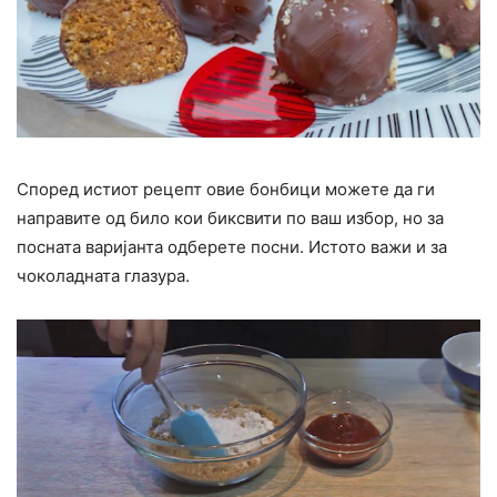
Според истиот рецепт овие бонбици можете да ги
направите од било кои биксвити по ваш избор, но за
посната варијанта одберете посни. Истото важи и за
чоколадната глазура.