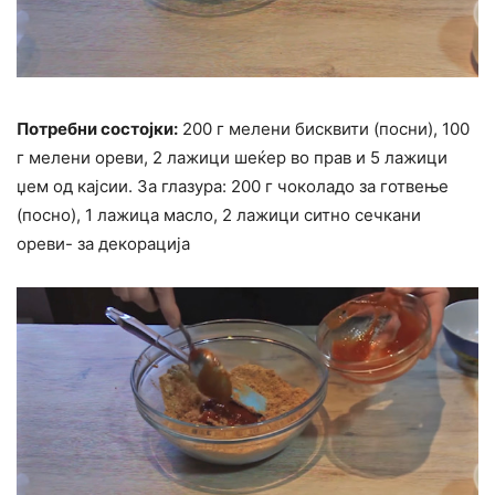
Потребни состојки:
200 г мелени бисквити (посни), 100
г мелени ореви, 2 лажици шеќер во прав и 5 лажици
џем од кајсии. За глазура: 200 г чоколадо за готвење
(посно), 1 лажица масло, 2 лажици ситно сечкани
ореви- за декорација