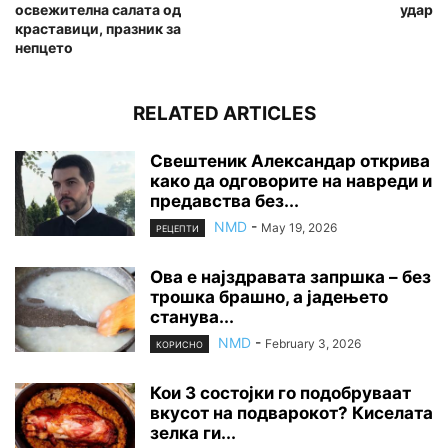
освежителна салата од
удар
краставици, празник за
непцето
RELATED ARTICLES
Свештеник Александар открива
како да одговорите на навреди и
предавства без...
NMD
-
May 19, 2026
РЕЦЕПТИ
Ова е најздравата запршка – без
трошка брашно, а јадењето
станува...
NMD
-
February 3, 2026
КОРИСНО
Кои 3 состојки го подобруваат
вкусот на подварокот? Киселата
зелка ги...