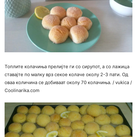
Топлите колачиња прелијте ги со сирупот, а со лажица
ставајте по малку врз секое колаче околу 2-3 пати. Од
оваа количина се добиваат околу 70 колачиња. / vukica /
Сооlinarika.com