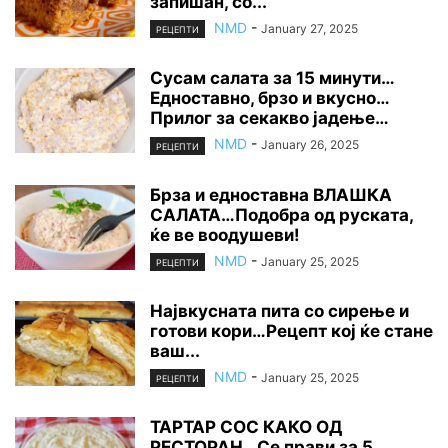
запишан, со...
NMD
-
January 27, 2025
РЕЦЕПТИ
Сусам салата за 15 минути…
Едноставно, брзо и вкусно…
Прилог за секакво јадење…
NMD
-
January 26, 2025
РЕЦЕПТИ
Брза и едноставна ВЛАШКА
САЛАТА…Подобра од руската,
ќе ве воодушеви!
NMD
-
January 25, 2025
РЕЦЕПТИ
Највкусната пита со сирење и
готови кори…Рецепт кој ќе стане
ваш...
NMD
-
January 25, 2025
РЕЦЕПТИ
ТАРТАР СОС КАКО ОД
РЕСТОРАН…Се прави за 5