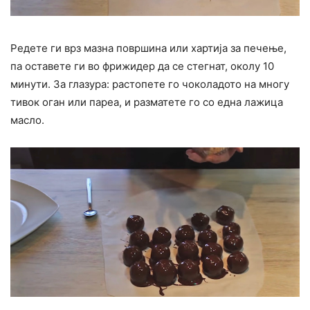
Редете ги врз мазна површина или хартија за печење,
па оставете ги во фрижидер да се стегнат, околу 10
минути. За глазура: растопете го чоколадото на многу
тивок оган или пареа, и разматете го со една лажица
масло.