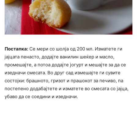
Постапка:
Се мери со шолја од 200 мл. Изматете ги
јајцата пенасто, додајте ванилин шеќер и масло,
промешајте, а потоа додајте јогурт и мешајте за да се
изедначи смесата. Во друг сад измешајте ги сувите
состојки: брашното, гризот и прашокот за печиво, па
постепено додабајтете и изматете во смесата со јајца,
убаво да се соедини и изедначи.