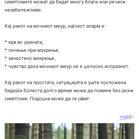
симптомите можат да бидат многу благи или речиси
незабележливи.
Кај ракот на мочниот меур, најчест аларм е:
* крв во урината,
* печење при мокрење,
* зачестено мокрење,
* чувство дека мочниот меур не е целосно испразнет.
Кај ракот на простата, ситуацијата е уште посложена
бидејќи болеста долго време може да помине без јасни
симптоми. Подоцна може да се јават: