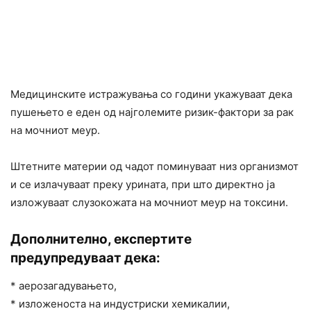
Медицинските истражувања со години укажуваат дека
пушењето е еден од најголемите ризик-фактори за рак
на мочниот меур.
Штетните материи од чадот поминуваат низ организмот
и се излачуваат преку урината, при што директно ја
изложуваат слузокожата на мочниот меур на токсини.
Дополнително, експертите
предупредуваат дека:
* аерозагадувањето,
* изложеноста на индустриски хемикалии,