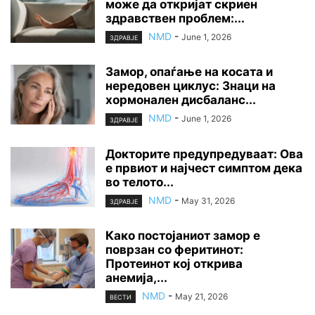
може да откријат скриен
здравствен проблем:...
NMD
-
June 1, 2026
ЗДРАВЈЕ
Замор, опаѓање на косата и
нередовен циклус: Знаци на
хормонален дисбаланс...
NMD
-
June 1, 2026
ЗДРАВЈЕ
Докторите предупредуваат: Ова
е првиот и најчест симптом дека
во телото...
NMD
-
May 31, 2026
ЗДРАВЈЕ
Како постојаниот замор е
поврзан со феритинот:
Протеинот кој открива
анемија,...
NMD
-
May 21, 2026
ВЕСТИ