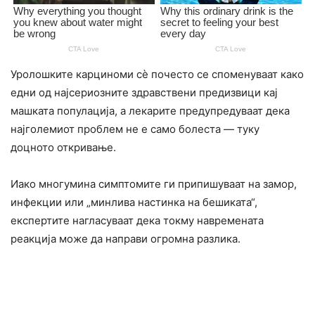
Уролошките карциноми сè почесто се споменуваат како
едни од најсериозните здравствени предизвици кај
машката популација, а лекарите предупредуваат дека
најголемиот проблем не е само болеста — туку
доцното откривање.
Иако многумина симптомите ги припишуваат на замор,
инфекции или „минлива настинка на бешиката“,
експертите нагласуваат дека токму навремената
реакција може да направи огромна разлика.