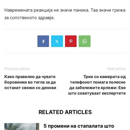
Навремената реакција не значи паника. Таа значи грижа
за сопственото здравје.
Previous article
Next article
Како правилно да чувате
Трик со камерата од
боровинки во тегла за да
телефонот помага полесно
останат свежи со денови
да забележите крлежи: Еве
што советуваат експертите
RELATED ARTICLES
5 промени на стапалата што