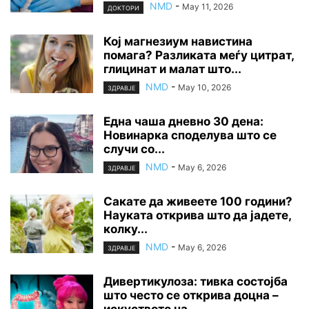
NMD
-
May 11, 2026
ДОКТОРИ
Кој магнезиум навистина
помага? Разликата меѓу цитрат,
глицинат и малат што...
NMD
-
May 10, 2026
ЗДРАВЈЕ
Една чаша дневно 30 дена:
Новинарка споделува што се
случи со...
NMD
-
May 6, 2026
ЗДРАВЈЕ
Сакате да живеете 100 години?
Науката открива што да јадете,
колку...
NMD
-
May 6, 2026
ЗДРАВЈЕ
Дивертикулоза: тивка состојба
што често се открива доцна –