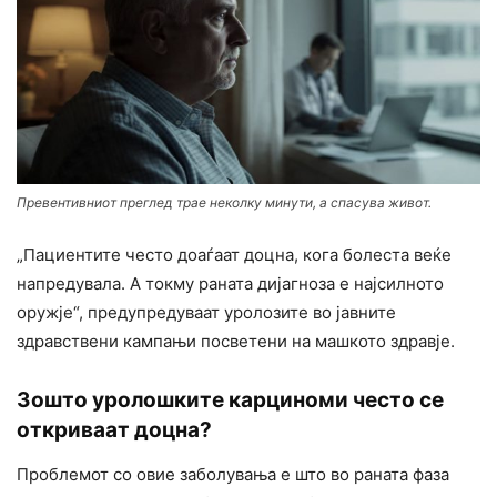
Превентивниот преглед трае неколку минути, а спасува живот.
„Пациентите често доаѓаат доцна, кога болеста веќе
напредувала. А токму раната дијагноза е најсилното
оружје“, предупредуваат уролозите во јавните
здравствени кампањи посветени на машкото здравје.
Зошто уролошките карциноми често се
откриваат доцна?
Проблемот со овие заболувања е што во раната фаза