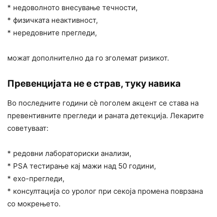
* недоволното внесување течности,
* физичката неактивност,
* нередовните прегледи,
можат дополнително да го зголемат ризикот.
Превенцијата не е страв, туку навика
Во последните години сè поголем акцент се става на
превентивните прегледи и раната детекција. Лекарите
советуваат:
* редовни лабораториски анализи,
* PSA тестирање кај мажи над 50 години,
* ехо-прегледи,
* консултација со уролог при секоја промена поврзана
со мокрењето.