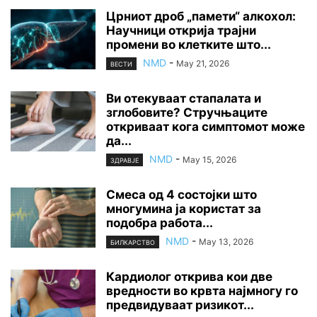
Црниот дроб „памети“ алкохол:
Научници открија трајни
промени во клетките што...
NMD
-
May 21, 2026
ВЕСТИ
Ви отекуваат стапалата и
зглобовите? Стручњаците
откриваат кога симптомот може
да...
NMD
-
May 15, 2026
ЗДРАВЈЕ
Смеса од 4 состојки што
многумина ја користат за
подобра работа...
NMD
-
May 13, 2026
БИЛКАРСТВО
Кардиолог открива кои две
вредности во крвта најмногу го
предвидуваат ризикот...