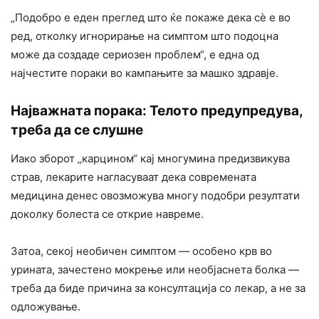
„Подобро е еден преглед што ќе покаже дека сè е во
ред, отколку игнорирање на симптом што подоцна
може да создаде сериозен проблем“, е една од
најчестите пораки во кампањите за машко здравје.
Најважната порака: Телото предупредува,
треба да се слушне
Иако зборот „карцином“ кај многумина предизвикува
страв, лекарите нагласуваат дека современата
медицина денес овозможува многу подобри резултати
доколку болеста се открие навреме.
Затоа, секој необичен симптом — особено крв во
урината, зачестено мокрење или необјаснета болка —
треба да биде причина за консултација со лекар, а не за
одложување.