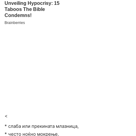
<
* слаба или прекината млазница,
* често ноќно мокрење,