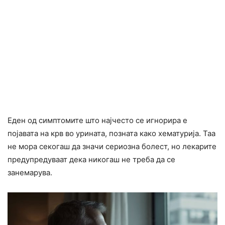
Еден од симптомите што најчесто се игнорира е
појавата на крв во урината, позната како хематурија. Таа
не мора секогаш да значи сериозна болест, но лекарите
предупредуваат дека никогаш не треба да се
занемарува.