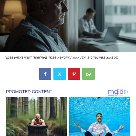
Превентивниот преглед трае неколку минути, а спасува живот.