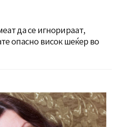
еат да се игнорираат,
те опасно висок шеќер во