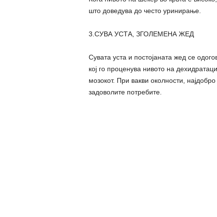
што доведува до често уринирање.
3.СУВА УСТА, ЗГОЛЕМЕНА ЖЕД
Сувата уста и постојаната жед се одого
кој го проценува нивото на дехидратаци
мозокот. При вакви околности, најдобро
задоволите потребите.