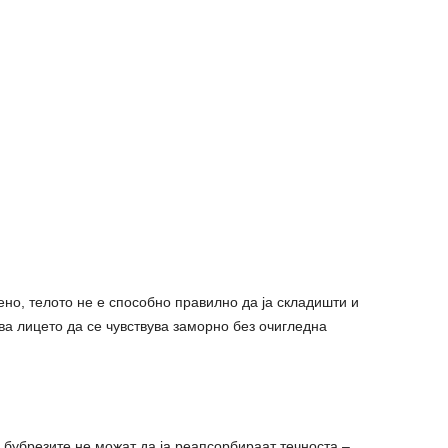
ено, телото не е способно правилно да ја складишти и
ва лицето да се чувствува заморно без очигледна
, бубрезите не можат да ја реапсорбираат течноста –