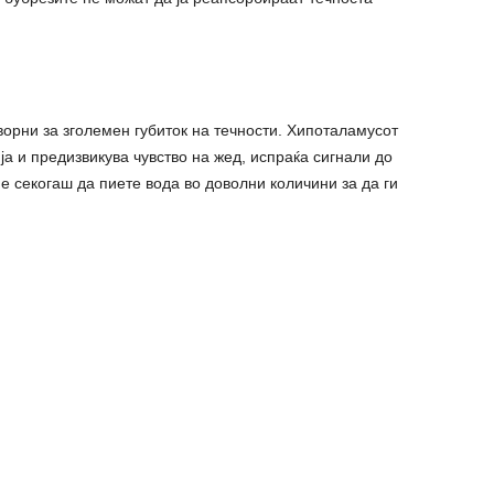
ворни за зголемен губиток на течности. Хипоталамусот
ја и предизвикува чувство на жед, испраќа сигнали до
 е секогаш да пиете вода во доволни количини за да ги