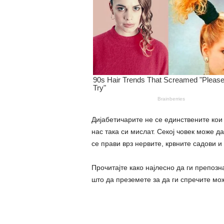
Дијабетичарите не се единствените кои 
нас така си мислат. Секој човек може да
се прави врз нервите, крвните садови и
Прочитајте како најлесно да ги препозн
што да преземете за да ги спречите мо