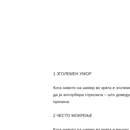
1.ЗГОЛЕМЕН УМОР
Кога нивото на шеќер во крвта е зголем
да ја апсорбира глукозата – што доведу
причина.
2.ЧЕСТО МОКРЕЊЕ
Кога нивото на шеќер во крвта е високо