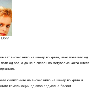
имаат високо ниво на шеќер во крвта, иако повеќето од
 пати од ова, а да не е свесен во меѓувреме каква штета
 органите.
аете симптомите на високо ниво на шеќер во крвта и
жните компликации од оваа подмолна болест.