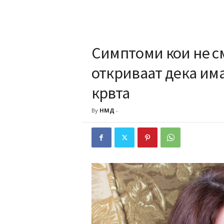
Симптоми кои не см
откриваат дека има
крвта
By
НМД
-