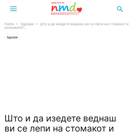
Home
Здравје
Што и да изедете веднаш ви се лепи на стомакот и
колковите?...
Здравје
Што и да изедете веднаш
ви се лепи на стомакот и