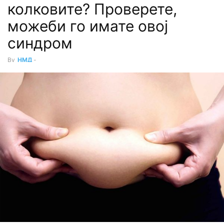
колковите? Проверете,
можеби го имате овој
синдром
By
НМД
-