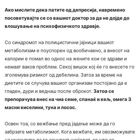
Ако мислите дека патите од депресија, навремено
посоветувајте се со вашиот доктор за да не дојде до
влошување на психофизичкото здравје.
Со синдромот на полицистични јајници вашиот
метаболизам е поуспорен од вообичаено, а внесот на
калории е помал во однос на жените кои се здрави и
немаат ваков проблем. Секој вишок кој ќе го внесете го
зголемува ризикот од дебелина. Затоа за време на
диетите се случува вашиот организам постојано да е
гладен, дури и веднаш после оброкот.
Затоа се
препорачува внес на чиа семе, спанаќ и кељ, омега 3
масни киселини, туна и лосос.
Освен тоа, со вежбање пред јадење може да го
забрзате метаболизмот. Кога вежбате, им овозможувате
на мускулите да го сочуваат шеќерот, со што се