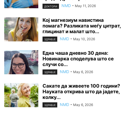
NMD
-
May 11, 2026
ДОКТОРИ
Кој магнезиум навистина
помага? Разликата меѓу цитрат,
глицинат и малат што...
NMD
-
May 10, 2026
ЗДРАВЈЕ
Една чаша дневно 30 дена:
Новинарка споделува што се
случи со...
NMD
-
May 6, 2026
ЗДРАВЈЕ
Сакате да живеете 100 години?
Науката открива што да јадете,
колку...
NMD
-
May 6, 2026
ЗДРАВЈЕ