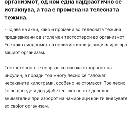
организмот, од кои една најдрастично се
истакнува, а тоа е промена на телесната
тежина.
-Појава на акни, како и промени во телесната тежина
предизвикани од зголемен тестостерон во организмот:
Еве како синдромот на полицистични јајници влијае врз
вашиот организам.
Тестостеронот е поврзан со висока отпорност на
инсулин, а поради тоа многу лесно се таложат
несаканите килограми, особено на стомакот. Тоа лесно
ќе ве доведе и до дијабетес, ако не сте доволно
внимателни при изборот на намирници кои ги внесувате
во својот организам.