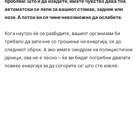
проблем: што и да изедете, имате чувство дека тоа
автоматски се лепи за вашиот стомак, задник или
нозе. А потоа ви се чини невозможно да ослабете.
Кога наутро ќе се разбудите, вашиот организам би
требало да започне со трошење на енергија, се до
следниот оброк. А ако имате синдром на полицистични
јајници, ова не е лесно – ќе ви бидат потребни двапати
повеќе енергија за да согорите се’ што сте изеле.