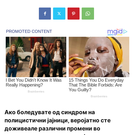
Ако боледувате од синдром на
полицистични јајници, веројатно сте
доживеале различни промени во