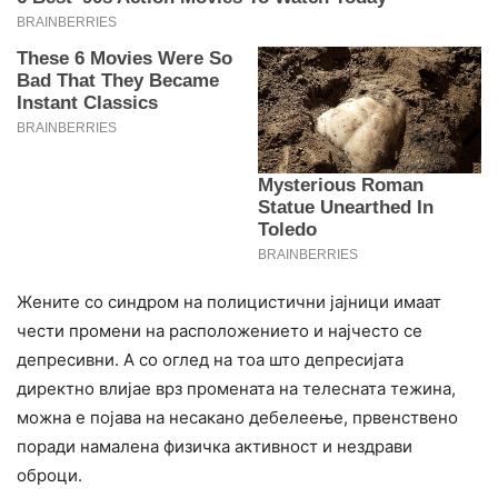
Жените со синдром на полицистични јајници имаат
чести промени на расположението и најчесто се
депресивни. А со оглед на тоа што депресијата
директно влијае врз промената на телесната тежина,
можна е појава на несакано дебелеење, првенствено
поради намалена физичка активност и нездрави
оброци.