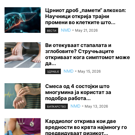
Црниот дроб „памети“ алкохол:
Научници открија трајни
промени во клетките што...
NMD
-
May 21, 2026
ВЕСТИ
Ви отекуваат стапалата и
зглобовите? Стручњаците
откриваат кога симптомот може
да...
NMD
-
May 15, 2026
ЗДРАВЈЕ
Смеса од 4 состојки што
многумина ја користат за
подобра работа...
NMD
-
May 13, 2026
БИЛКАРСТВО
Кардиолог открива кои две
вредности во крвта најмногу го
предвидуваат ризикот...