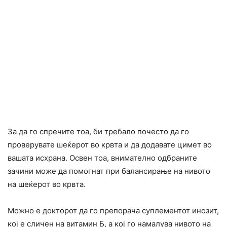
За да го спречите тоа, би требало почесто да го
проверувате шеќерот во крвта и да додавате цимет во
вашата исхрана. Освен тоа, внимателно одбраните
зачини може да помогнат при балансирање на нивото
на шеќерот во крвта.
Можно е докторот да го препорача суплементот инозит,
кој е сличен на витамин Б, а кој го намалува нивото на