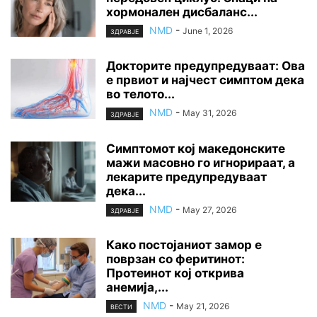
хормонален дисбаланс...
NMD
-
June 1, 2026
ЗДРАВЈЕ
Докторите предупредуваат: Ова
е првиот и најчест симптом дека
во телото...
NMD
-
May 31, 2026
ЗДРАВЈЕ
Симптомот кој македонските
мажи масовно го игнорираат, а
лекарите предупредуваат
дека...
NMD
-
May 27, 2026
ЗДРАВЈЕ
Како постојаниот замор е
поврзан со феритинот:
Протеинот кој открива
анемија,...
NMD
-
May 21, 2026
ВЕСТИ