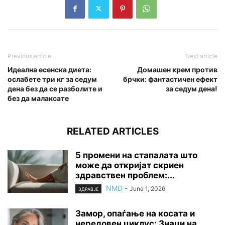
Previous article
Next article
Идеална есенска диета:
Домашен крем против
ослабете три кг за седум
брчки: фантастичен ефект
дена без да се разболите и
за седум дена!
без да малаксате
RELATED ARTICLES
5 промени на стапалата што
може да откријат скриен
здравствен проблем:...
NMD
-
June 1, 2026
ЗДРАВЈЕ
Замор, опаѓање на косата и
нередовен циклус: Знаци на