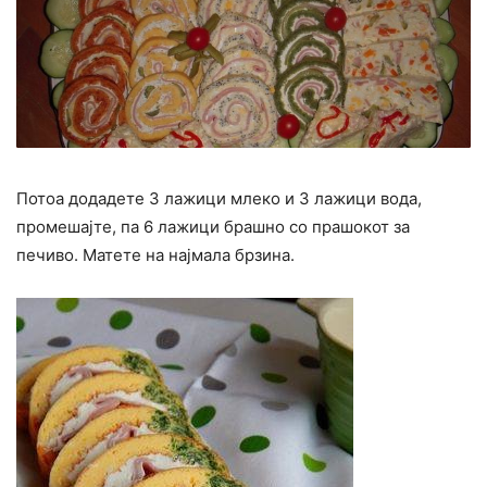
Потоа додадете 3 лажици млеко и 3 лажици вода,
промешајте, па 6 лажици брашно со прашокот за
печиво. Матете на најмала брзина.