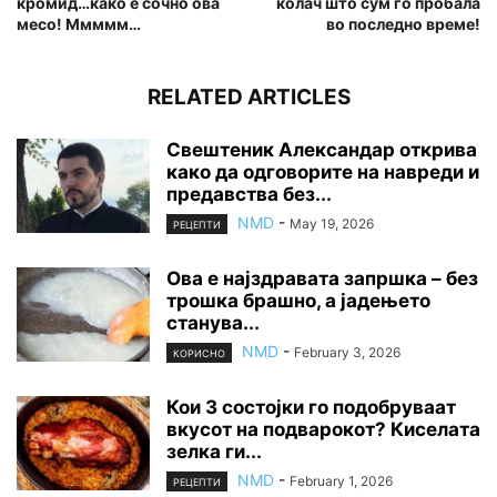
кромид…како е сочно ова
колач што сум го пробала
месо! Ммммм…
во последно време!
RELATED ARTICLES
Свештеник Александар открива
како да одговорите на навреди и
предавства без...
NMD
-
May 19, 2026
РЕЦЕПТИ
Ова е најздравата запршка – без
трошка брашно, а јадењето
станува...
NMD
-
February 3, 2026
КОРИСНО
Кои 3 состојки го подобруваат
вкусот на подварокот? Киселата
зелка ги...
NMD
-
February 1, 2026
РЕЦЕПТИ