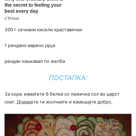
300 г сечкани кисели краставички
1 рендано варено јајце
рендан кашкавал по желба
ПОСТАПКА:
За кора: изматете 6 белки со лажичка сол во цврст
снег. Додадете ги жолчките и измешајте добро.