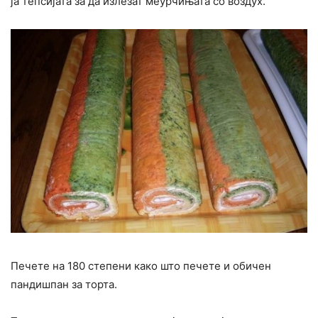
ја тепсијата за да излезат меурчињата со воздух.
Печете на 180 степени како што печете и обичен
пандишпан за торта.