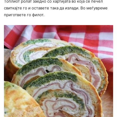
Топлиот ролат заедно со хартијата во која се печел
свиткајте го и оставете така да излади. Во меѓувреме
пригответе го филот.