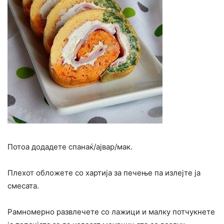
Потоа додадете спанаќ/ајвар/мак.
Плехот обложете со хартија за печење па излејте ја
смесата.
Рамномерно развлечете со лажици и малку потчукнете