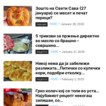
Зошто на Свети Сава (27
јануари) се месат и печат
переци?
NMD
-
January 26, 2026
ОБИЧАИ
5 трикови за пржење директно
во масло со брашно –
совршено...
NMD
-
January 21, 2026
РЕЦЕПТИ
Никој нема да ја забележи
разликата…Питички со купечки
кори, подобри отколку...
NMD
-
February 2, 2025
РЕЦЕПТИ
Гриз колач кој се топи во уста…
Најубавиот рецепт некогаш
запишан, со...