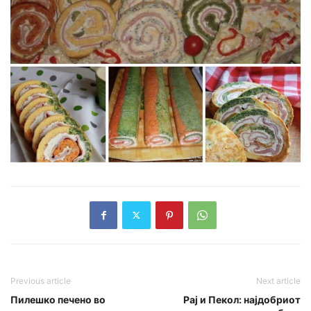
Previous article
Next article
Пилешко печено во
Рај и Пекол: најдобриот