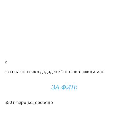
<
за кора со точки додадете 2 полни лажици мак
ЗА ФИЛ:
500 г сирење, дробено