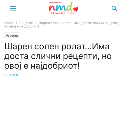
Home
Рецепти
Шарен солен ролат…Има доста слични рецепти,
но овој е најдобриот!
Рецепти
Шарен солен ролат…Има
доста слични рецепти, но
овој е најдобриот!
By
НМД
-