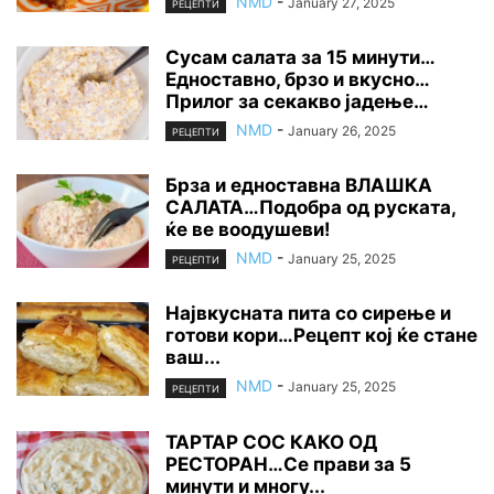
NMD
-
January 27, 2025
РЕЦЕПТИ
Сусам салата за 15 минути…
Едноставно, брзо и вкусно…
Прилог за секакво јадење…
NMD
-
January 26, 2025
РЕЦЕПТИ
Брза и едноставна ВЛАШКА
САЛАТА…Подобра од руската,
ќе ве воодушеви!
NMD
-
January 25, 2025
РЕЦЕПТИ
Највкусната пита со сирење и
готови кори…Рецепт кој ќе стане
ваш...
NMD
-
January 25, 2025
РЕЦЕПТИ
ТАРТАР СОС КАКО ОД
РЕСТОРАН…Се прави за 5
минути и многу...