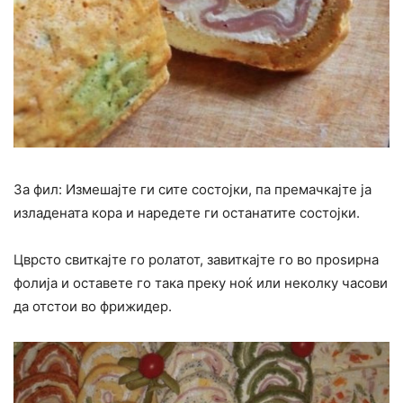
За фил: Измешајте ги сите состојки, па премачкајте ја
изладената кора и наредете ги останатите состојки.
Цврсто свиткајте го ролатот, завиткајте го во проѕирна
фолија и оставете го така преку ноќ или неколку часови
да отстои во фрижидер.