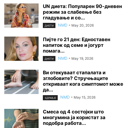
UN диета: Популарен 90-дневен
режим за слабеење без
гладување и со...
NMD
-
May 20, 2026
ДИЕТИ
Пијте го 21 ден: Едноставен
напиток од семе и јогурт
помага...
NMD
-
May 19, 2026
ДИЕТИ
Ви отекуваат стапалата и
зглобовите? Стручњаците
откриваат кога симптомот може
да...
NMD
-
May 15, 2026
ЗДРАВЈЕ
Смеса од 4 состојки што
многумина ја користат за
подобра работа...