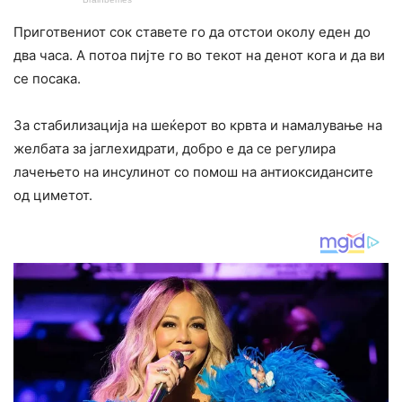
Приготвениот сок ставете го да отстои околу еден до
два часа. А потоа пијте го во текот на денот кога и да ви
се посака.
За стабилизација на шеќерот во крвта и намалување на
желбата за јаглехидрати, добро е да се регулира
лачењето на инсулинот со помош на антиоксидансите
од циметот.