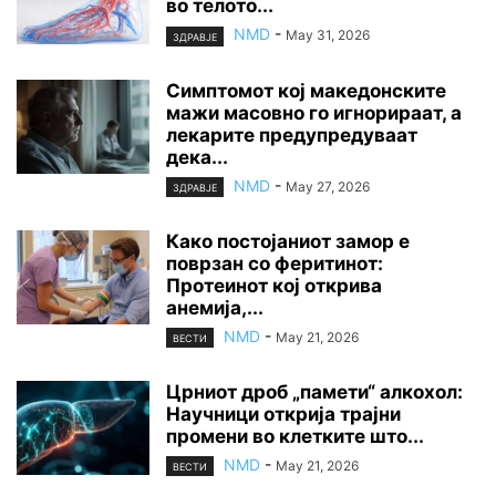
во телото...
NMD
-
May 31, 2026
ЗДРАВЈЕ
Симптомот кој македонските
мажи масовно го игнорираат, а
лекарите предупредуваат
дека...
NMD
-
May 27, 2026
ЗДРАВЈЕ
Како постојаниот замор е
поврзан со феритинот:
Протеинот кој открива
анемија,...
NMD
-
May 21, 2026
ВЕСТИ
Црниот дроб „памети“ алкохол:
Научници открија трајни
промени во клетките што...
NMD
-
May 21, 2026
ВЕСТИ