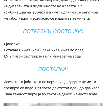
на дигестијата и подвижноста на цревата. Со
комбинација на јаболко и цимет одлично се регулира
метаболизмот и ефикасно се намалува тежината.
ПОТРЕБНИ СОСТОЈКИ:
1 јаболко
1 стапче цимет (или 1 лажичка цимет во прав)
1,5-2 литри филтрирана или минерална вода
ПОСТАПКА:
Исечете го јаболкото на парчиња, додадете цимет и
прелијте со вода. Оставете да отстои еден до два часа.
Оваа течност пијте ја во текотна денот, наместо вода.