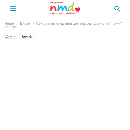
Home
Диети
Секоја голтка од овој фин сок од јаболко го “пржи”
салото
Диети
Здравје