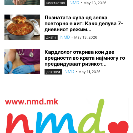
NMD
-
May 13, 2026
БИЛКАРСТВО
Познатата супа од зелка
повторно е хит: Како делува 7-
дневниот режим...
NMD
-
May 13, 2026
ДИЕТИ
Кардиолог открива кои две
вредности во крвта најмногу го
предвидуваат ризикот...
NMD
-
May 11, 2026
ДОКТОРИ