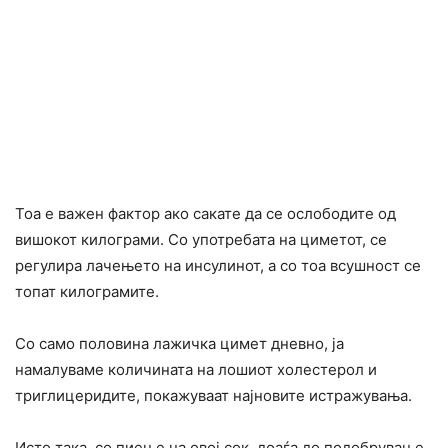
Тоа е важен фактор ако сакате да се ослободите од
вишокот килограми. Со употребата на циметот, се
регулира лачењето на инсулинот, а со тоа всушност се
топат килограмите.
Со само половина лажичка цимет дневно, ја
намалуваме количината на лошиот холестерол и
триглицеридите, покажуваат најновите истражувања.
Исто така, со пиење на овој сок, доаѓа до подобрување