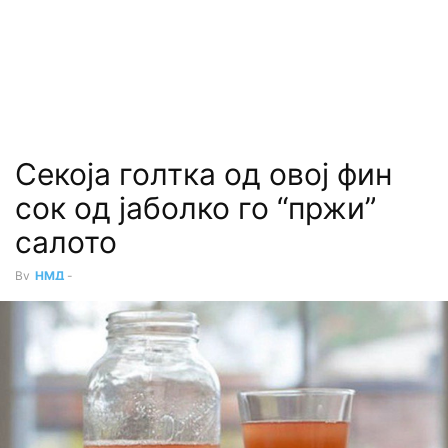
Секоја голтка од овој фин
сок од јаболко го “пржи”
салото
By
НМД
-