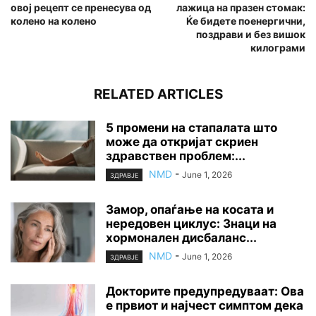
овој рецепт се пренесува од
лажица на празен стомак:
колено на колено
Ќе бидете поенергични,
поздрави и без вишок
килограми
RELATED ARTICLES
5 промени на стапалата што
може да откријат скриен
здравствен проблем:...
NMD
-
June 1, 2026
ЗДРАВЈЕ
Замор, опаѓање на косата и
нередовен циклус: Знаци на
хормонален дисбаланс...
NMD
-
June 1, 2026
ЗДРАВЈЕ
Докторите предупредуваат: Ова
е првиот и најчест симптом дека