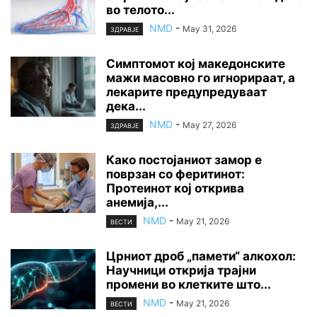
во телото...
NMD
-
May 31, 2026
ЗДРАВЈЕ
Симптомот кој македонските
мажи масовно го игнорираат, а
лекарите предупредуваат
дека...
NMD
-
May 27, 2026
ЗДРАВЈЕ
Како постојаниот замор е
поврзан со феритинот:
Протеинот кој открива
анемија,...
NMD
-
May 21, 2026
ВЕСТИ
Црниот дроб „памети“ алкохол:
Научници открија трајни
промени во клетките што...
NMD
-
May 21, 2026
ВЕСТИ