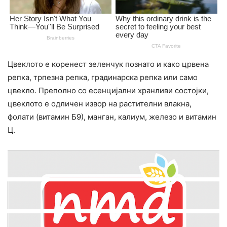
Цвеклото е коренест зеленчук познато и како црвена
репка, трпезна репка, градинарска репка или само
цвекло. Преполно со есенцијални хранливи состојки,
цвеклото е одличен извор на растителни влакна,
фолати (витамин Б9), манган, калиум, железо и витамин
Ц.