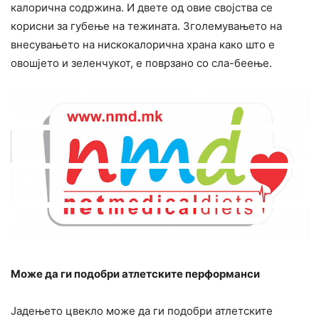
калорична содржина. И двете од овие својства се
корисни за губење на тежината. Зголемувањето на
внесувањето на нискокалорична храна како што е
овошјето и зеленчукот, е поврзано со сла-беење.
Може да ги подобри атлетските перформанси
Јадењето цвекло може да ги подобри атлетските