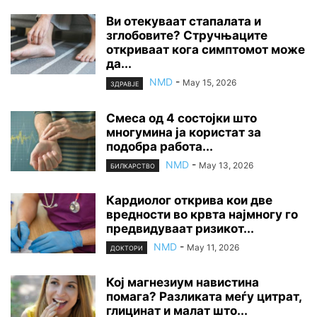
Ви отекуваат стапалата и
зглобовите? Стручњаците
откриваат кога симптомот може
да...
NMD
-
May 15, 2026
ЗДРАВЈЕ
Смеса од 4 состојки што
многумина ја користат за
подобра работа...
NMD
-
May 13, 2026
БИЛКАРСТВО
Кардиолог открива кои две
вредности во крвта најмногу го
предвидуваат ризикот...
NMD
-
May 11, 2026
ДОКТОРИ
Кој магнезиум навистина
помага? Разликата меѓу цитрат,
глицинат и малат што...