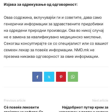
Изјава за одрекување од одговорност:
Оваа содржина, вклучувајќи ги и советите, дава само
генерички информации за здравствените придобивки
на одредени природни производи. Ова во никој случај
не е замена за квалификувано медицинско мислење.
Секогаш консултирајте се со специјалист или со вашиот
семеен лекар за повеќе информации. NMD.mk не
презема никаква одговорност за овие информации.
Previous article
Next article
Сè повеќе лековити
Најдобриот путер крем за
својства на кафето: Го
украсување торти и колачи