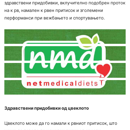
здравствени придобивки, вклучително подобрен проток
на к рв, намален к рвен притисок и зголемени
перформанси при вежбањето и спортувањето.
Здравствени придобивки од цвеклото
Цвеклото може да го намали к рвниот притисок, што