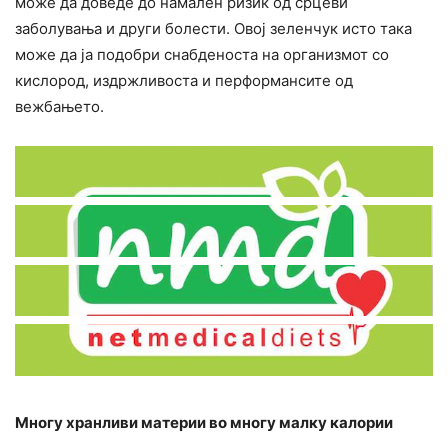
може да доведе до намален ризик од срцеви
заболувања и други болести. Овој зеленчук исто така
може да ја подобри снабденоста на организмот со
кислород, издржливоста и перформансите од
вежбањето.
Многу хранливи материи во многу малку калории