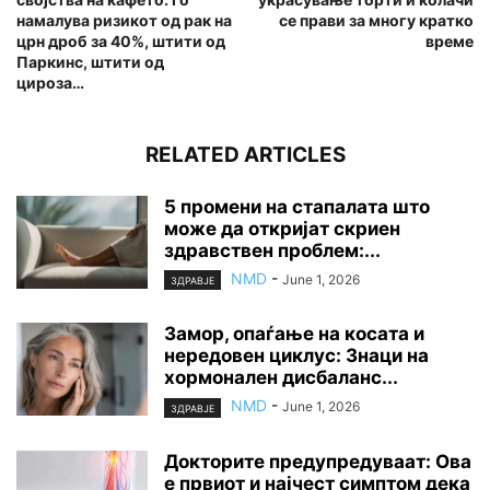
намалува ризикот од рак на
се прави за многу кратко
црн дроб за 40%, штити од
време
Паркинс, штити од
цироза…
RELATED ARTICLES
5 промени на стапалата што
може да откријат скриен
здравствен проблем:...
NMD
-
June 1, 2026
ЗДРАВЈЕ
Замор, опаѓање на косата и
нередовен циклус: Знаци на
хормонален дисбаланс...
NMD
-
June 1, 2026
ЗДРАВЈЕ
Докторите предупредуваат: Ова
е првиот и најчест симптом дека