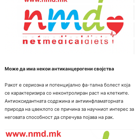
Може да има некои антиканцерогени својства
Ракот е сериозна и потенцијално фа-тална болест која
се карактеризира со неконтролиран раст на клетките.
Антиоксидантната содржина и антиинфламаторната
природа на цвеклото се причина за научниот интерес за
неговата способност да спречува појава на рак.