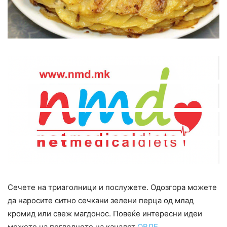
Сечете на триаголници и послужете. Одозгора можете
да наросите ситно сечкани зелени перца од млад
кромид или свеж магдонос. Повеќе интересни идеи
можете на погледнете на каналот
ОВДЕ
.