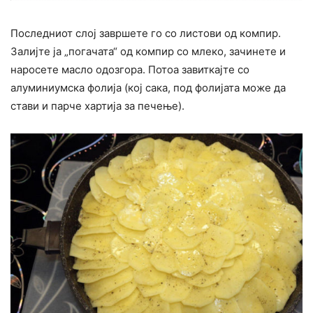
Последниот слој завршете го со листови од компир.
Залијте ја „погачата“ од компир со млеко, зачинете и
наросете масло одозгора. Потоа завиткајте со
алуминиумска фолија (кој сака, под фолијата може да
стави и парче хартија за печење).