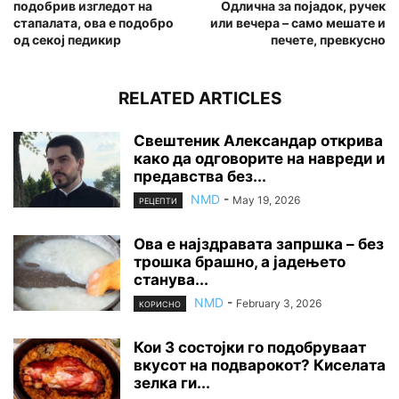
подобрив изгледот на
Одлична за појадок, ручек
стапалата, ова е подобро
или вечера – само мешате и
од секој педикир
печете, превкусно
RELATED ARTICLES
Свештеник Александар открива
како да одговорите на навреди и
предавства без...
NMD
-
May 19, 2026
РЕЦЕПТИ
Ова е најздравата запршка – без
трошка брашно, а јадењето
станува...
NMD
-
February 3, 2026
КОРИСНО
Кои 3 состојки го подобруваат
вкусот на подварокот? Киселата
зелка ги...