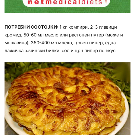
ПОТРЕБНИ СОСТОЈКИ:
1 кг компири, 2-3 главици
кромид, 50-60 мл масло или растопен путер (може и
мешавина), 350-400 мл млеко, црвен пипер, една
лажичка зачински билки, сол и црн пипер по вкус