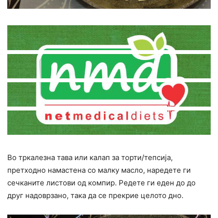
Во тркалезна тава или калап за торти/тепсија,
претходно намастена со малку масло, наредете ги
сечканите листови од компир. Редете ги еден до до
друг надоврзано, така да се прекрие целото дно.