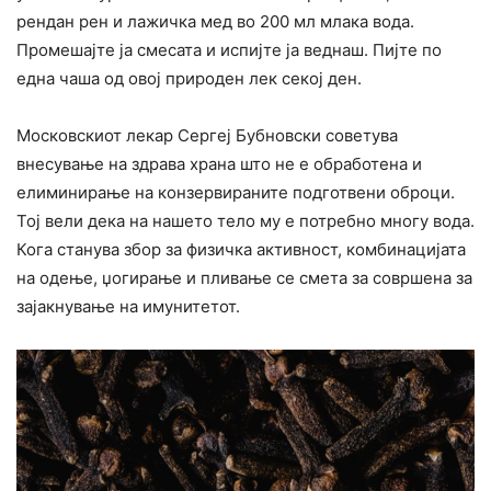
рендан рен и лажичка мед во 200 мл млака вода.
Промешајте ја смесата и испијте ја веднаш. Пијте по
една чаша од овој природен лек секој ден.
Московскиот лекар Сергеј Бубновски советува
внесување на здрава храна што не е обработена и
елиминирање на конзервираните подготвени оброци.
Тој вели дека на нашето тело му e потребно многу вода.
Кога станува збор за физичка активност, комбинацијата
на одење, џогирање и пливање се смета за совршена за
зајакнување на имунитетот.