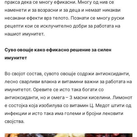
пракса дека се многу ефикасни. Многу од нив се
наменети и за возрасни и за деца и немаат никакви
несакани ефекти врз телото. Познати се многу руски
рецепти кои се исклучително добри за работата на
нашиот имунитет.
Суво овошје како ефикасно решение за силен
имунитет
Во својот состав, сувото овошје содржи антиоксиданти,
лесно сварливи влакна и витамини важни за работата на
имунитетот. Оревите се исто така богати со
антиоксиданти, но и омега – 3 масни киселини. Лимонот
е состојка која изобилува со витамин Ц. Медот штити од
инфекции и исто така има големи и бројни лековити
својства.