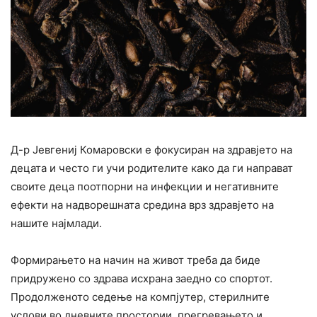
Д-р Јевгениј Комаровски е фокусиран на здравјето на
децата и често ги учи родителите како да ги направат
своите деца поотпорни на инфекции и негативните
ефекти на надворешната средина врз здравјето на
нашите најмлади.
Формирањето на начин на живот треба да биде
придружено со здрава исхрана заедно со спортот.
Продолженото седење на компјутер, стерилните
услови во дневните простории, прегревањето и