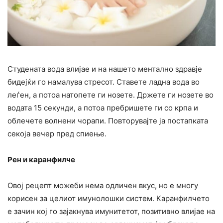
Студената вода влијае и на нашето ментално здравје
бидејќи го намалува стресот. Ставете ладна вода во
леѓен, а потоа натопете ги нозете. Држете ги нозете во
водата 15 секунди, а потоа пребришете ги со крпа и
облечете волнени чорапи. Повторувајте ја постапката
секоја вечер пред спиење.
Рен и каранфилче
Овој рецепт можеби нема одличен вкус, но е многу
корисен за целиот имунолошки систем. Каранфилчето
е зачин кој го зајакнува имунитетот, позитивно влијае на