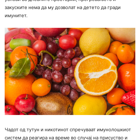
закуските нема да му дозволат на детето да гради
имунитет.
Чадот од тутун и никотинот спречуваат имунолошкиот
систем да реагира на време во случај на присуство и