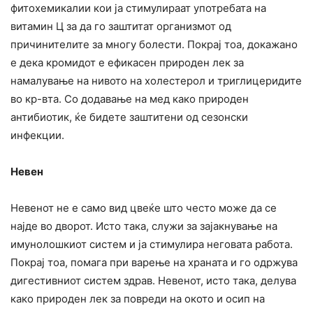
фитохемикалии кои ја стимулираат употребата на
витамин Ц за да го заштитат организмот од
причинителите за многу болести. Покрај тоа, докажано
е дека кромидот е ефикасен природен лек за
намалување на нивото на холестерол и триглицеридите
во кр-вта. Со додавање на мед како природен
антибиотик, ќе бидете заштитени од сезонски
инфекции.
Невен
Невенот не е само вид цвеќе што често може да се
најде во дворот. Исто така, служи за зајакнување на
имунолошкиот систем и ја стимулира неговата работа.
Покрај тоа, помага при варење на храната и го одржува
дигестивниот систем здрав. Невенот, исто така, делува
како природен лек за повреди на окото и осип на