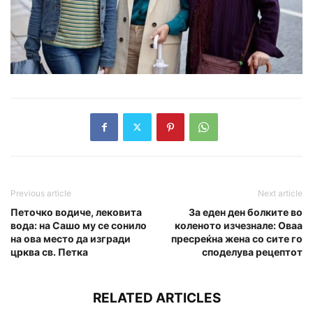
Previous article
Next article
Петочко водиче, лековита
За еден ден болките во
вода: на Сашо му се сонило
коленото изчезнале: Оваа
на ова место да изгради
пресреќна жена со сите го
црква св. Петка
споделува рецептот
RELATED ARTICLES