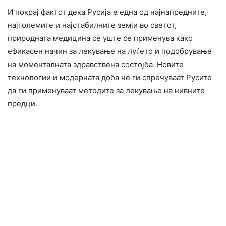
И покрај фактот дека Русија е една од најнапредните,
најголемите и најстабилните земји во светот,
природната медицина сè уште се применува како
ефикасен начин за лекување на луѓето и подобрување
на моменталната здравствена состојба. Новите
технологии и модерната доба не ги спречуваат Русите
да ги применуваат методите за лекување на нивните
предци.