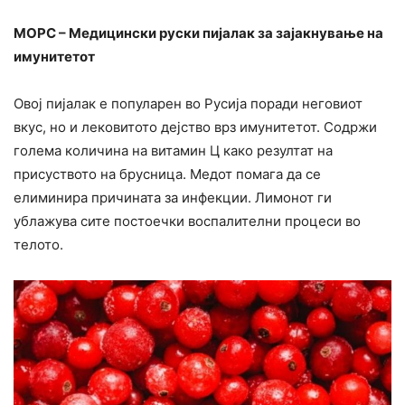
МОРС – Медицински руски пијалак за зајакнување на
имунитетот
Овој пијалак е популарен во Русија поради неговиот
вкус, но и лековитото дејство врз имунитетот. Содржи
голема количина на витамин Ц како резултат на
присуството на брусница. Медот помага да се
елиминира причината за инфекции. Лимонот ги
ублажува сите постоечки воспалителни процеси во
телото.