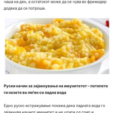
чаша на ден, а остатокот може да се чува во фрижидер
додека да се потроши.
Руски начин за зајакнување на имунитетот – потопете
ги нозете во леѓен со ладна вода
Едно руско истражување покажа дека ладната вода го
зајакнува нашиот имунитет и не штити од грип и