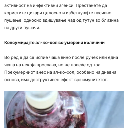
активност на инфективни агенси. Престанете да
користите цигари целосно и избегнувајте пасивно
пушење, односно вдишување чад од тутун во близина
на други пушачи.
Консумирајте ал-ко-хол во умерени количини
Во ред е да се испие чаша вино после ручек или една
чаша на некоја прослава, но не повеќе од тоа.
Прекумерниот внес на ал-ко-хол, особено на дневна
основа, има деструктивен ефект врз имунитетот.