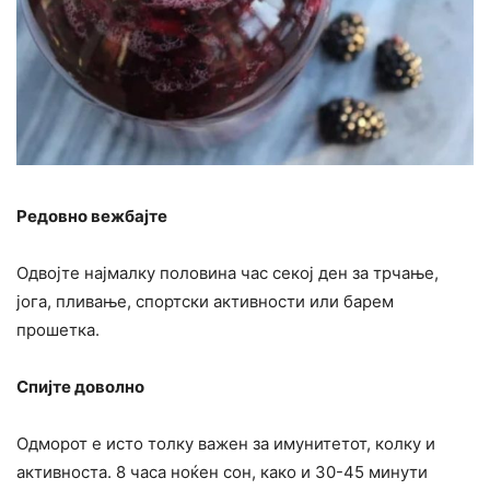
Редовно вежбајте
Одвојте најмалку половина час секој ден за трчање,
јога, пливање, спортски активности или барем
прошетка.
Спијте доволно
Одморот е исто толку важен за имунитетот, колку и
активноста. 8 часа ноќен сон, како и 30-45 минути