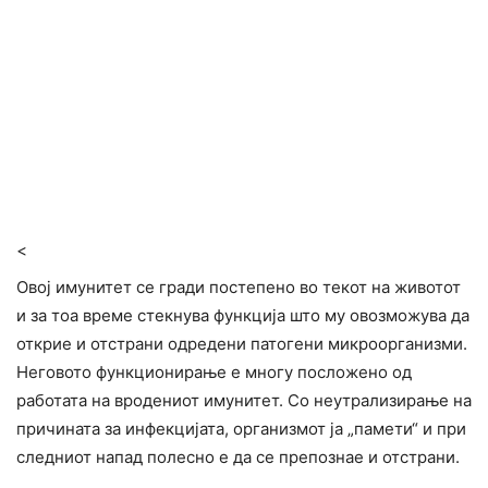
<
Овој имунитет се гради постепено во текот на животот
и за тоа време стекнува функција што му овозможува да
открие и отстрани одредени патогени микроорганизми.
Неговото функционирање е многу посложено од
работата на вродениот имунитет. Со неутрализирање на
причината за инфекцијата, организмот ја „памети“ и при
следниот напад полесно е да се препознае и отстрани.