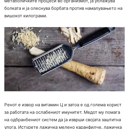
метаболичките процеси во организмот, ја ублажува
болката и ја олеснува борбата против намалувањето на
вишокот килограми.
Ренот е извор на витамин Ц и затоа е од голема корист
за работата на ослабениот имунитет. Медот му помага
на одбранбениот систем да ја изврши својата заштитна
улога. Истурете лажичка мелено каранфилче, лажичка