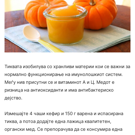
Тиквата изобилува со хранливи материи кои се важни за
нормално функционирање на имунолошкиот систем.
Меѓу нив присутни се и витаминот А и Ц. Медот е
ризница на антиоксиданти и има антибактериско
дејство.
Измешајте 4 чаши кефир и 150 г варена и испасирана
тиква, а потоа додајте една лажица квалитетен,
органски мед. Се препорачува да се консумира една