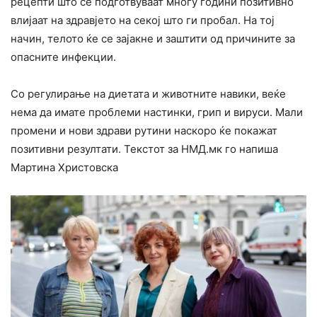
рецепти што се подготвуваат многу години позитивно
влијаат на здравјето на секој што ги пробал. На тој
начин, телото ќе се зајакне и заштити од причините за
опасните инфекции.
Со регулирање на диетата и животните навики, веќе
нема да имате проблеми настинки, грип и вируси. Мали
промени и нови здрави рутини наскоро ќе покажат
позитивни резултати. Текстот за НМД.мк го напиша
Мартина Христовска