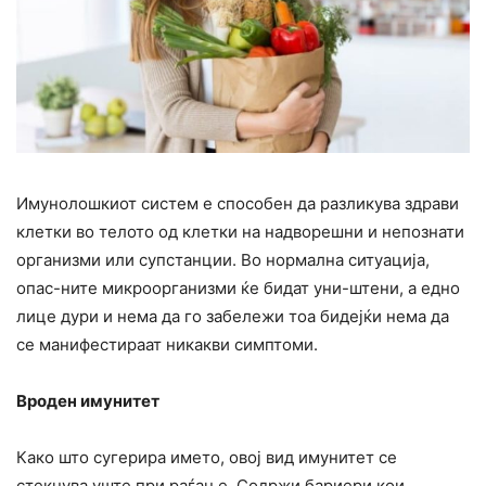
Имунолошкиот систем е способен да разликува здрави
клетки во телото од клетки на надворешни и непознати
организми или супстанции. Во нормална ситуација,
опас-ните микроорганизми ќе бидат уни-штени, а едно
лице дури и нема да го забележи тоа бидејќи нема да
се манифестираат никакви симптоми.
Вроден имунитет
Како што сугерира името, овој вид имунитет се
стекнува уште при раѓање. Содржи бариери кои