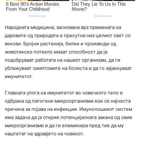
Народната медицина, заснована врз примената на
даровите од природата е присутна низ целиот свет со
векови. Бројни растенија, билки и производи од
животинско потекло имаат способност да ја
подобруваат работата на нашиот организам, да ги
ублажуваат симптомите на болеста и да го зајакнуваат
имунитетот.
Главната улога на имунитетот во човечкото тело е
одбрана од патогени микроорганизми кои се најчеста
причина за појава на инфекции. Имунолошкиот систем
има задача да ја открие потенцијалната закана од овие
микроорганизми и да ги елиминира пред тие да му
наштетат на здравјето на човекот.