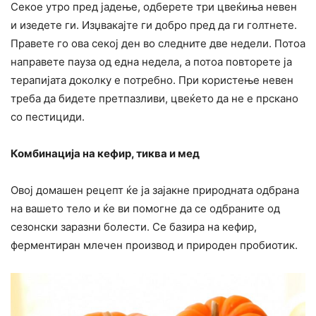
Секое утро пред јадење, одберете три цвеќиња невен
и изедете ги. Изџвакајте ги добро пред да ги голтнете.
Правете го ова секој ден во следните две недели. Потоа
направете пауза од една недела, а потоа повторете ја
терапијата доколку е потребно. При користење невен
треба да бидете претпазливи, цвеќето да не е прскано
со пестициди.
Комбинација на кефир, тиква и мед
Овој домашен рецепт ќе ја зајакне природната одбрана
на вашето тело и ќе ви помогне да се одбраните од
сезонски заразни болести. Се базира на кефир,
ферментиран млечен производ и природен пробиотик.