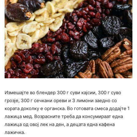
Измешајте во блендер 300 г суви кајсии, 300 г суво
грозје, 300 г сечкани ореви и 3 лимони заедно со
кората доколку е органска. Во готовата смеса додајте 1
лажица мед. Возрасните треба да консумираат една
лажица од овој лек на ден, а децата една кафена
лажичка.