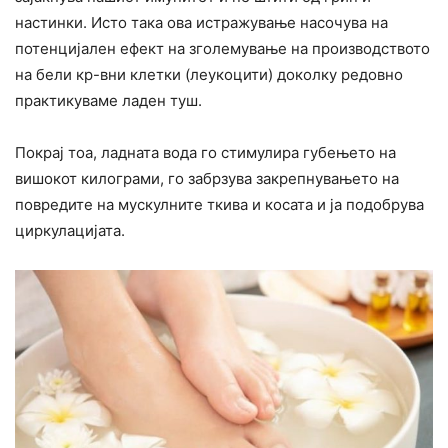
настинки. Исто така ова истражување насочува на
потенцијален ефект на зголемување на производството
на бели кр-вни клетки (леукоцити) доколку редовно
практикуваме ладен туш.
Покрај тоа, ладната вода го стимулира губењето на
вишокот килограми, го забрзува закрепнувањето на
повредите на мускулните ткива и косата и ја подобрува
циркулацијата.