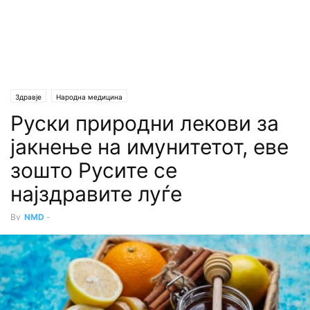
Здравје
Народна медицина
Руски природни лекови за
јакнење на имунитетот, еве
зошто Русите се
најздравите луѓе
By
NMD
-