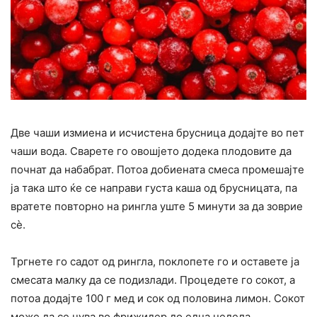
Две чаши измиена и исчистена брусница додајте во пет
чаши вода. Сварете го овошјето додека плодовите да
почнат да набабрат. Потоа добиената смеса промешајте
ја така што ќе се направи густа каша од брусницата, па
вратете повторно на рингла уште 5 минути за да зоврие
сè.
Тргнете го садот од рингла, поклопете го и оставете ја
смесата малку да се подизлади. Процедете го сокот, а
потоа додајте 100 г мед и сок од половина лимон. Сокот
може да се чува во фрижидер до една недела.