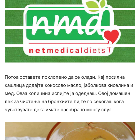
Потоа оставете поклопено да се олади. Кај посилна
кашлица додајте кокосово масло, јаболкова киселина и
мед. Оваа количина испијте ја одеднаш. Овој домашен
лек за чистење на бронхиите пијте го секогаш кога
чувствувате дека имате насобрано многу слуз.