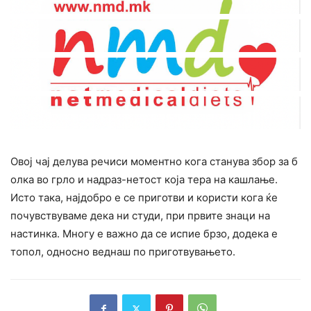
Овој чај делува речиси моментно кога станува збор за б
олка во грло и надраз-нетост која тера на кашлање.
Исто така, најдобро е се приготви и користи кога ќе
почувствуваме дека ни студи, при првите знаци на
настинка. Многу е важно да се испие брзо, додека е
топол, односно веднаш по приготвувањето.