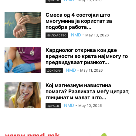
ЗДРАВЈЕ
Смеса од 4 состојки што
многумина ја користат за
подобра работа...
NMD
-
May 13, 2026
БИЛКАРСТВО
Кардиолог открива кои две
вредности во крвта најмногу го
предвидуваат ризикот...
NMD
-
May 11, 2026
ДОКТОРИ
Кој магнезиум навистина
помага? Разликата меѓу цитрат,
глицинат и малат што...
NMD
-
May 10, 2026
ЗДРАВЈЕ