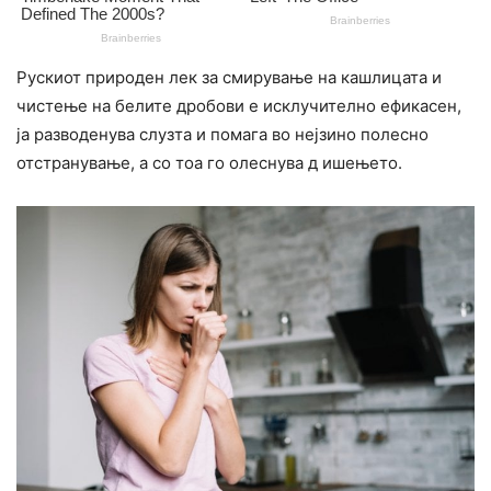
Рускиот природен лек за cмиpyвање на кашлицата и
чистење на белите дробови е исклучително ефикасен,
ја разводенува слузта и помага во нејзино полесно
отстранување, а со тоа го олеснува д ишењето.