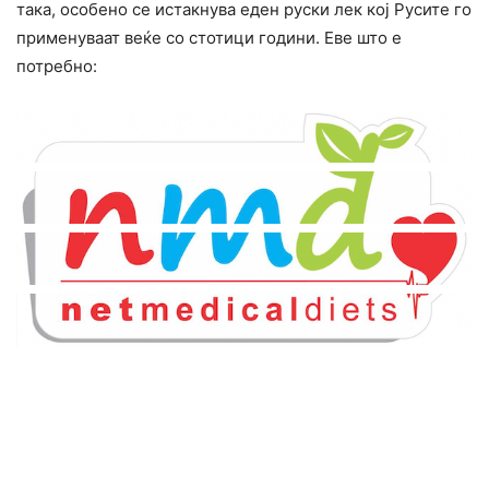
така, особено се истакнува еден руски лек кој Русите го
применуваат веќе со стотици години. Еве што е
потребно: