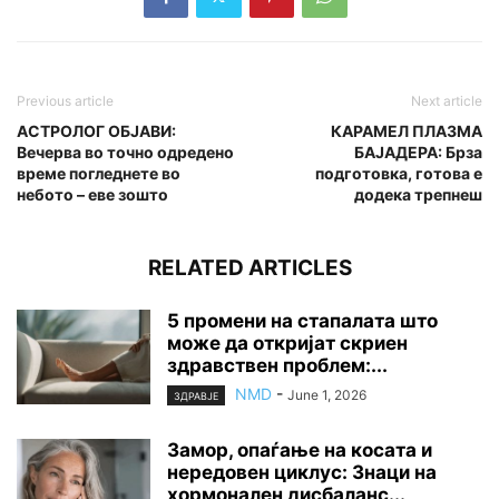
Previous article
Next article
АСТРОЛОГ ОБЈАВИ:
КАРАМЕЛ ПЛАЗМА
Вечерва во точно одредено
БАЈАДЕРА: Брза
време погледнете во
подготовка, готова е
небото – еве зошто
додека трепнеш
RELATED ARTICLES
5 промени на стапалата што
може да откријат скриен
здравствен проблем:...
NMD
-
June 1, 2026
ЗДРАВЈЕ
Замор, опаѓање на косата и
нередовен циклус: Знаци на
хормонален дисбаланс...