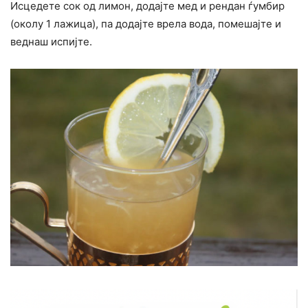
Исцедете сок од лимон, додајте мед и рендан ѓумбир
(околу 1 лажица), па додајте врела вода, помешајте и
веднаш испијте.