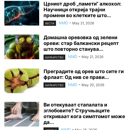
Црниот дроб „памети“ алкохол:
Научници открија трајни
промени во клетките што...
NMD
-
May 21, 2026
ВЕСТИ
Домашна оревовка од зелени
ореви: стар балкански рецепт
што повторно станува...
NMD
-
May 21, 2026
БИЛКАРСТВО
Преградите од орев што сите ги
фрлаат: Од нив се прави...
NMD
-
May 20, 2026
БИЛКАРСТВО
Ви отекуваат стапалата и
зглобовите? Стручњаците
откриваат кога симптомот може
да...
NMD
-
May 15, 2026