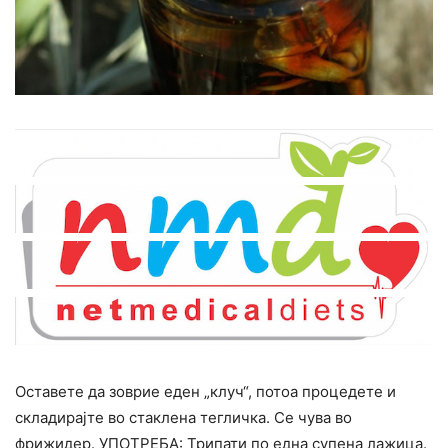
Оставете да зоврие еден „клуч“, потоа процедете и
складирајте во стаклена тегличка. Се чува во
фрижидер. УПОТРЕБА: Трипати по една супена лажица.