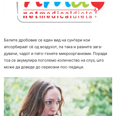
Белите дробовие се еден вид на сунѓери кои
апсорбираат сè од воздухот, па така и разните зага-
дувачи, чадот и пато-гените микроорганизми. Поради
тоа се акумулира поголемо количество на слуз, што
може да доведе до сериозни пос-ледици.