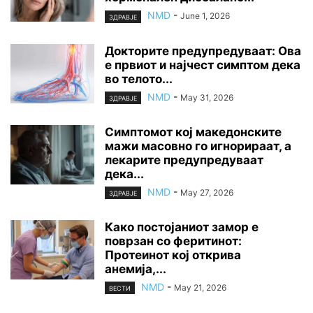
NMD
-
June 1, 2026
ЗДРАВЈЕ
Докторите предупредуваат: Ова
е првиот и најчест симптом дека
во телото...
NMD
-
May 31, 2026
ЗДРАВЈЕ
Симптомот кој македонските
мажи масовно го игнорираат, а
лекарите предупредуваат
дека...
NMD
-
May 27, 2026
ЗДРАВЈЕ
Како постојаниот замор е
поврзан со феритинот:
Протеинот кој открива
анемија,...
NMD
-
May 21, 2026
ВЕСТИ