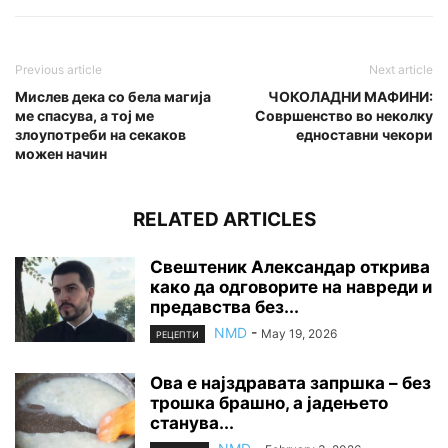
Previous article
Next article
Мислев дека со бела магија
ЧОКОЛАДНИ МАФИНИ:
ме спасува, а тој ме
Совршенство во неколку
злоупотреби на секаков
едноставни чекори
можен начин
RELATED ARTICLES
Свештеник Александар открива
како да одговорите на навреди и
предавства без...
NMD
-
May 19, 2026
РЕЦЕПТИ
Ова е најздравата запршка – без
трошка брашно, а јадењето
станува...