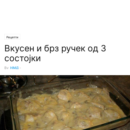
Рецепти
Вкусен и брз ручек од 3
состојки
By
НМД
-