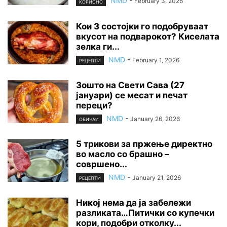
NMD
-
February 3, 2026
КОРИСНО
Кои 3 состојки го подобруваат
вкусот на подварокот? Киселата
зелка ги...
NMD
-
February 1, 2026
РЕЦЕПТИ
Зошто на Свети Сава (27
јануари) се месат и печат
переци?
NMD
-
January 26, 2026
ОБИЧАИ
5 трикови за пржење директно
во масло со брашно –
совршено...
NMD
-
January 21, 2026
РЕЦЕПТИ
Никој нема да ја забележи
разликата…Питички со купечки
кори, подобри отколку...