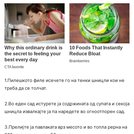
1.Пилешкото филе исечете го на тенки шницли кои не
треба да се толчат.
2.Во еден сад истурете ја содржината од супата и секоја
шницла извалкајте ја па наредете во огноотпорен сад.
3.Прелијте ја павлаката врз месото и во топла рерна на