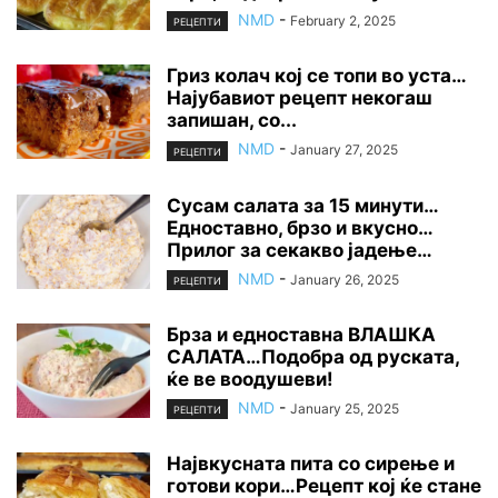
NMD
-
February 2, 2025
РЕЦЕПТИ
Гриз колач кој се топи во уста…
Најубавиот рецепт некогаш
запишан, со...
NMD
-
January 27, 2025
РЕЦЕПТИ
Сусам салата за 15 минути…
Едноставно, брзо и вкусно…
Прилог за секакво јадење…
NMD
-
January 26, 2025
РЕЦЕПТИ
Брза и едноставна ВЛАШКА
САЛАТА…Подобра од руската,
ќе ве воодушеви!
NMD
-
January 25, 2025
РЕЦЕПТИ
Највкусната пита со сирење и
готови кори…Рецепт кој ќе стане