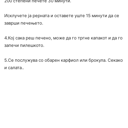
200 степени печете 30 минути.
Исклучете ја рерната и оставете уште 15 минути да се
заврши печењето.
4.Кој сака реш печено, може да го тргне капакот и да го
запечи пилешкото.
5.Се послужува со обарен карфиол или брокула. Секако
и салата..