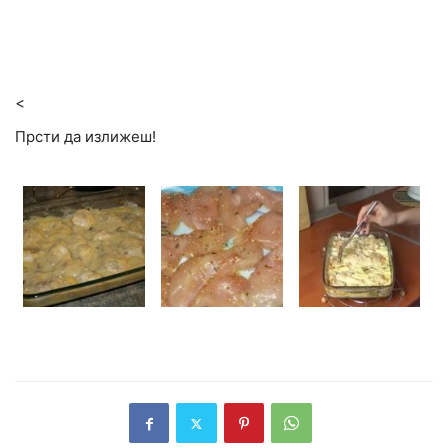
<
Прсти да излижеш!