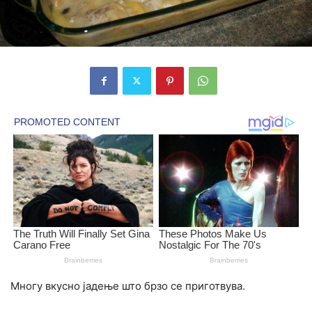
Многу вкусно јадење што брзо се приготвува.