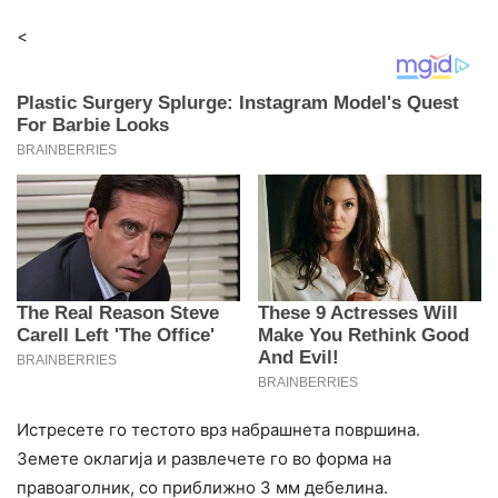
<
Истресете го тестото врз набрашнета површина.
Земете оклагија и развлечете го во форма на
правоаголник, со приближно 3 мм дебелина.