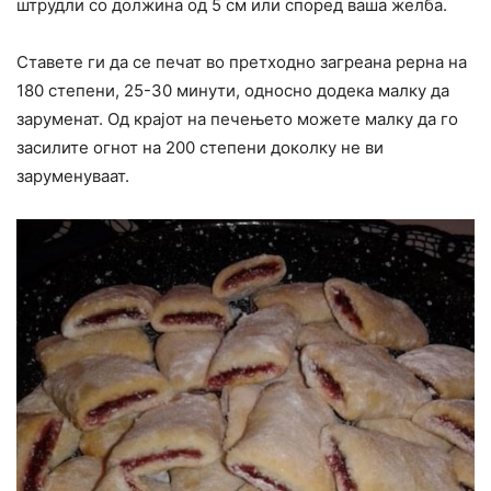
штрудли со должина од 5 см или според ваша желба.
Ставете ги да се печат во претходно загреана рерна на
180 степени, 25-30 минути, односно додека малку да
заруменат. Од крајот на печењето можете малку да го
засилите огнот на 200 степени доколку не ви
заруменуваат.