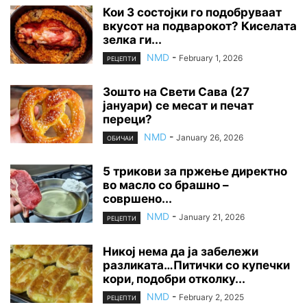
Кои 3 состојки го подобруваат
вкусот на подварокот? Киселата
зелка ги...
NMD
-
February 1, 2026
РЕЦЕПТИ
Зошто на Свети Сава (27
јануари) се месат и печат
переци?
NMD
-
January 26, 2026
ОБИЧАИ
5 трикови за пржење директно
во масло со брашно –
совршено...
NMD
-
January 21, 2026
РЕЦЕПТИ
Никој нема да ја забележи
разликата…Питички со купечки
кори, подобри отколку...
NMD
-
February 2, 2025
РЕЦЕПТИ