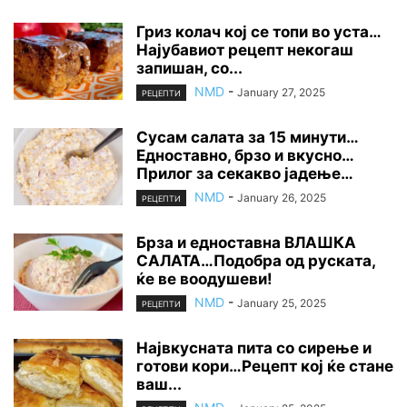
Гриз колач кој се топи во уста…
Најубавиот рецепт некогаш
запишан, со...
NMD
-
January 27, 2025
РЕЦЕПТИ
Сусам салата за 15 минути…
Едноставно, брзо и вкусно…
Прилог за секакво јадење…
NMD
-
January 26, 2025
РЕЦЕПТИ
Брза и едноставна ВЛАШКА
САЛАТА…Подобра од руската,
ќе ве воодушеви!
NMD
-
January 25, 2025
РЕЦЕПТИ
Највкусната пита со сирење и
готови кори…Рецепт кој ќе стане
ваш...