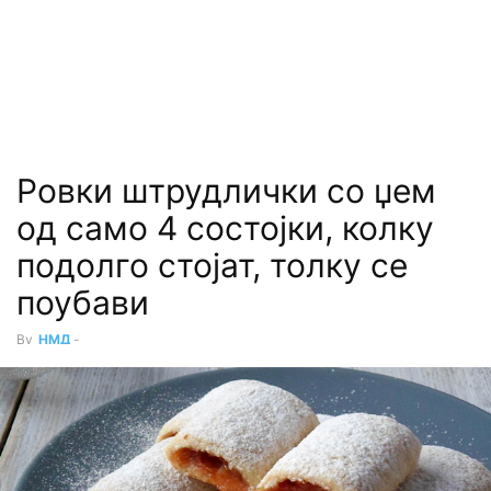
Ровки штрудлички со џем
од само 4 состојки, колку
подолго стојат, толку се
поубави
By
НМД
-