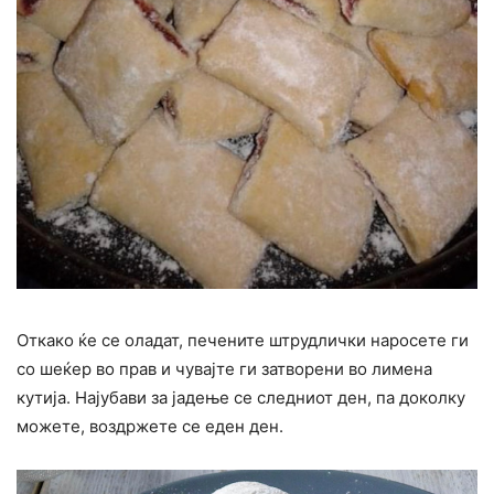
Откако ќе се оладат, печените штрудлички наросете ги
со шеќер во прав и чувајте ги затворени во лимена
кутија. Најубави за јадење се следниот ден, па доколку
можете, воздржете се еден ден.