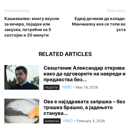
Previous article
Next article
Кашкавалки: многу вкусни
Едвај дочекав да излади:
за вечера, појадок или
Манчмалоу кое се топи во
закуска, потребни се 5
уста
состојки и 20 минути
RELATED ARTICLES
Свештеник Александар открива
како да одговорите на навреди и
предавства без...
NMD
-
May 19, 2026
РЕЦЕПТИ
Ова е најздравата запршка – без
трошка брашно, а јадењето
станува...
NMD
-
February 3, 2026
КОРИСНО