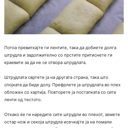
Потоа превиткајте ги лентите, така да добиете долга
штрудла и задолжително со прстите притиснете ги
краевите за да не се отвора штрудлата.
Штрудлата свртете ја на другата страна, така што
спојката да биде долу. Префрлете ја штрудлата во плех
обложен со хартија. Повторете ја постапката со сите
ленти од тестото.
Откако ќе ги наредите сите штрудли во плехот, земете
остар нож и секоја штрудла исечкајте ја на помали