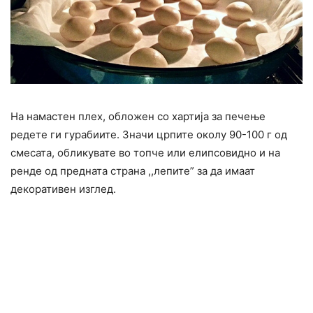
На намастен плех, обложен со хартија за печење
редете ги гурабиите. Значи црпите околу 90-100 г од
смесата, обликувате во топче или елипсовидно и на
ренде од предната страна ,,лепите” за да имаат
декоративен изглед.