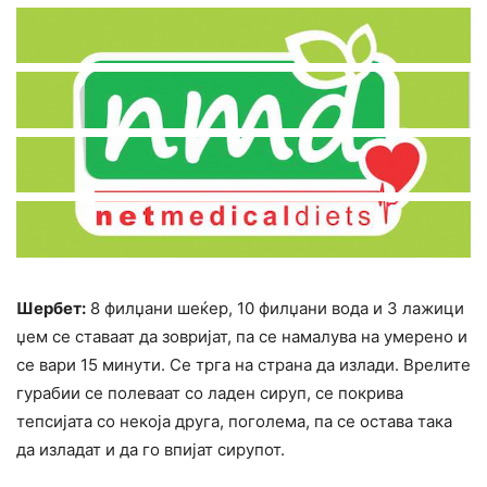
Шербет:
8 филџани шеќер, 10 филџани вода и 3 лажици
џем се ставаат да зовријат, па се намалува на умерено и
се вари 15 минути. Се трга на страна да излади. Врелите
гурабии се полеваат со ладен сируп, се покрива
тепсијата со некоја друга, поголема, па се остава така
да изладат и да го впијат сирупот.