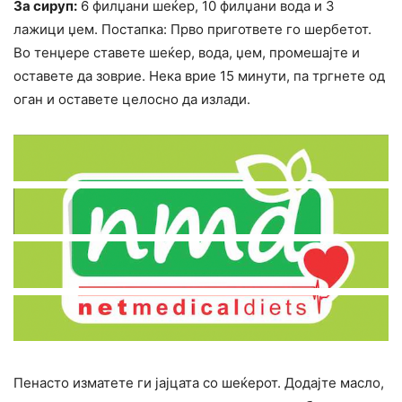
За сируп:
6 филџани шеќер, 10 филџани вода и 3
лажици џем. Постапка: Прво пригответе го шербетот.
Во тенџере ставете шеќер, вода, џем, промешајте и
оставете да зоврие. Нека врие 15 минути, па тргнете од
оган и оставете целосно да излади.
Пенасто изматете ги јајцата со шеќерот. Додајте масло,