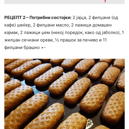
РЕЦЕПТ 2 – Потребни состојки:
2 јајца, 2 филџани (од
кафе) шеќер, 2 филџани масло, 2 лажици домашен
кајмак, 2 лажици џем (некој поредок, како од јаболко), 1
жилџан сечкани ореви, ½ прашок за печиво и 11
филџани брашно +-