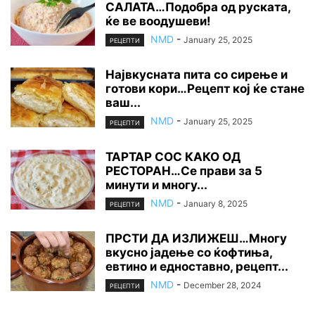
САЛАТА…Подобра од руската,
ќе ве воодушеви!
NMD
-
January 25, 2025
РЕЦЕПТИ
Највкусната пита со сирење и
готови кори…Рецепт кој ќе стане
ваш...
NMD
-
January 25, 2025
РЕЦЕПТИ
ТАРТАР СОС КАКО ОД
РЕСТОРАН…Се прави за 5
минути и многу...
NMD
-
January 8, 2025
РЕЦЕПТИ
ПРСТИ ДА ИЗЛИЖЕШ…Многу
вкусно јадење со ќофтиња,
евтино и едноставно, рецепт...
NMD
-
December 28, 2024
РЕЦЕПТИ