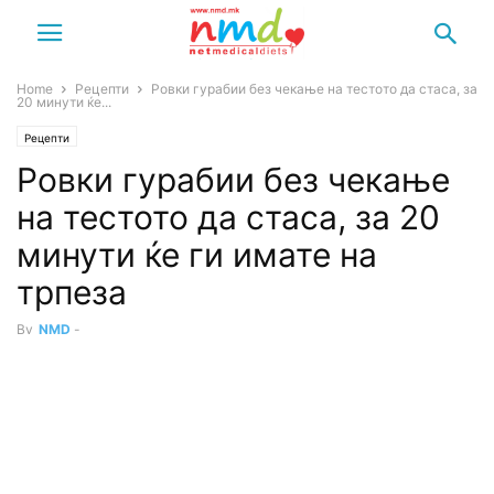
Home
Рецепти
Ровки гурабии без чекање на тестото да стаса, за
20 минути ќе...
Рецепти
Ровки гурабии без чекање
на тестото да стаса, за 20
минути ќе ги имате на
трпеза
By
NMD
-