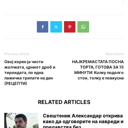
Previous article
Next article
Овој корен ја чисти
НАЈКРЕМАСТАТА ПОСНА
жолчката, црниот дроб и
ТОРТА, ГОТОВА ЗА 15
тироидата, по една
МИНУТИ: Колку подолго
лажичка трипати на ден
стои, толку е повкусна
(РЕЦЕПТИ)
RELATED ARTICLES
Свештеник Александар открива
како да одговорите на навреди и
предавства без...