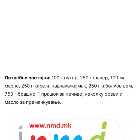
Потребни состојки:
100 г путер, 250 г шеќер, 100 мл
масло, 250 г кисела павлака/кајмак, 250 г јаболков џем,
750 г брашно, 1 прашок за печиво, неколку ореви и
масло за премачкување.