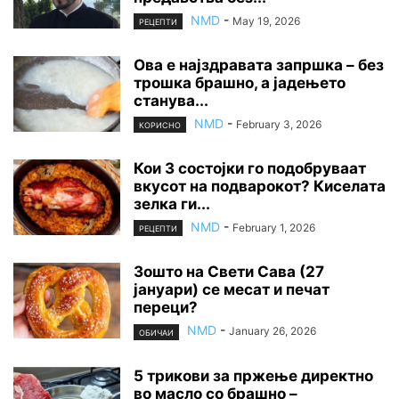
NMD
-
May 19, 2026
РЕЦЕПТИ
Ова е најздравата запршка – без
трошка брашно, а јадењето
станува...
NMD
-
February 3, 2026
КОРИСНО
Кои 3 состојки го подобруваат
вкусот на подварокот? Киселата
зелка ги...
NMD
-
February 1, 2026
РЕЦЕПТИ
Зошто на Свети Сава (27
јануари) се месат и печат
переци?
NMD
-
January 26, 2026
ОБИЧАИ
5 трикови за пржење директно
во масло со брашно –