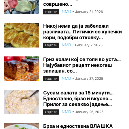
совршено...
NMD
-
January 21, 2026
РЕЦЕПТИ
Никој нема да ја забележи
разликата…Питички со купечки
кори, подобри отколку...
NMD
-
February 2, 2025
РЕЦЕПТИ
Гриз колач кој се топи во уста…
Најубавиот рецепт некогаш
запишан, со...
NMD
-
January 27, 2025
РЕЦЕПТИ
Сусам салата за 15 минути…
Едноставно, брзо и вкусно…
Прилог за секакво јадење…
NMD
-
January 26, 2025
РЕЦЕПТИ
Брза и едноставна ВЛАШКА