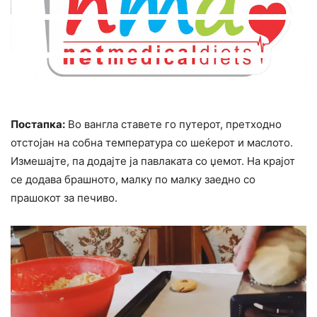
Постапка:
Во вангла ставете го путерот, претходно
отстојан на собна температура со шеќерот и маслото.
Измешајте, па додајте ја павлаката со џемот. На крајот
се додава брашното, малку по малку заедно со
прашокот за печиво.