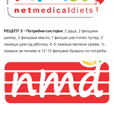
РЕЦЕПТ 3 – Потребни состојки:
2 јајца, 2 филџани
шеќер, 2 филџани масло, 1 филџан растопен путер, 2
лажици џем од јаболка, 4-5 лажици мелени ореви, ½
прашок за печиво и 12-13 филџани брашно по потреба.