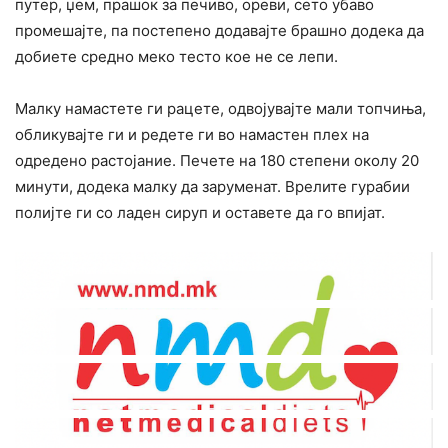
путер, џем, прашок за печиво, ореви, сето убаво
промешајте, па постепено додавајте брашно додека да
добиете средно меко тесто кое не се лепи.
Малку намастете ги рацете, одвојувајте мали топчиња,
обликувајте ги и редете ги во намастен плех на
одредено растојание. Печете на 180 степени околу 20
минути, додека малку да заруменат. Врелите гурабии
полијте ги со ладен сируп и оставете да го впијат.