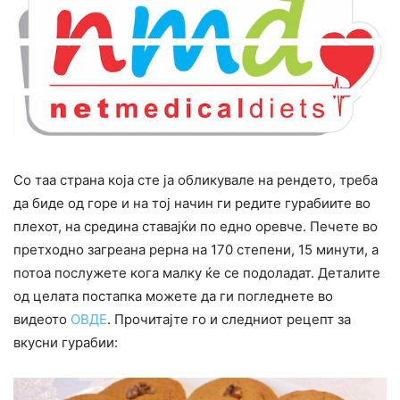
Со таа страна која сте ја обликувале на рендето, треба
да биде од горе и на тој начин ги редите гурабиите во
плехот, на средина ставајќи по едно оревче. Печете во
претходно загреана рерна на 170 степени, 15 минути, а
потоа послужете кога малку ќе се подоладат. Деталите
од целата постапка можете да ги погледнете во
видеото
ОВДЕ
. Прочитајте го и следниот рецепт за
вкусни гурабии: