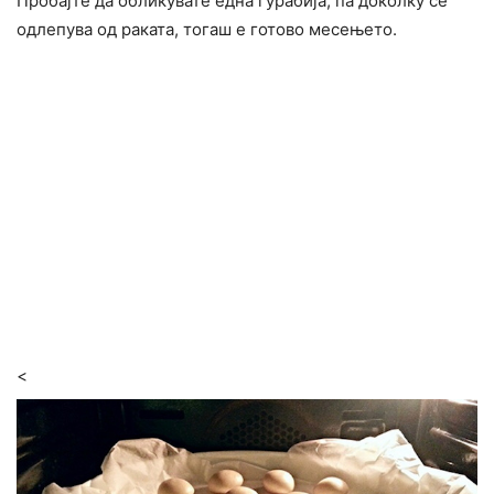
Пробајте да обликувате една гурабија, па доколку се
одлепува од раката, тогаш е готово месењето.
<