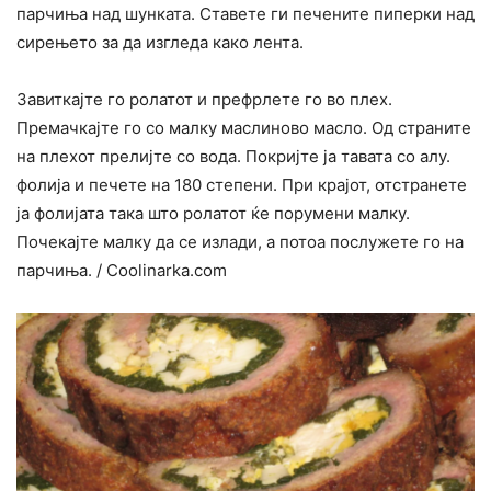
парчиња над шунката. Ставете ги печените пиперки над
сирењето за да изгледа како лента.
Завиткајте го ролатот и префрлете го во плех.
Премачкајте го со малку маслиново масло. Од страните
на плехот прелијте со вода. Покријте ја тавата со алу.
фолија и печете на 180 степени. При крајот, отстранете
ја фолијата така што ролатот ќе порумени малку.
Почекајте малку да се излади, а потоа послужете го на
парчиња. / Coolinarka.com