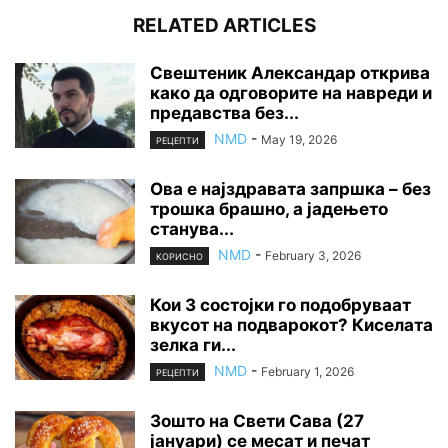
RELATED ARTICLES
Свештеник Александар открива
како да одговорите на навреди и
предавства без...
NMD
-
May 19, 2026
РЕЦЕПТИ
Ова е најздравата запршка – без
трошка брашно, а јадењето
станува...
NMD
-
February 3, 2026
КОРИСНО
Кои 3 состојки го подобруваат
вкусот на подварокот? Киселата
зелка ги...
NMD
-
February 1, 2026
РЕЦЕПТИ
Зошто на Свети Сава (27
јануари) се месат и печат