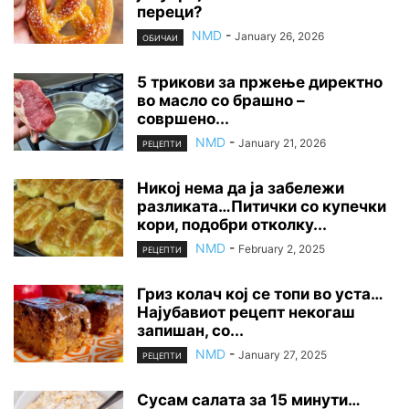
переци?
NMD
-
January 26, 2026
ОБИЧАИ
5 трикови за пржење директно
во масло со брашно –
совршено...
NMD
-
January 21, 2026
РЕЦЕПТИ
Никој нема да ја забележи
разликата…Питички со купечки
кори, подобри отколку...
NMD
-
February 2, 2025
РЕЦЕПТИ
Гриз колач кој се топи во уста…
Најубавиот рецепт некогаш
запишан, со...
NMD
-
January 27, 2025
РЕЦЕПТИ
Сусам салата за 15 минути…