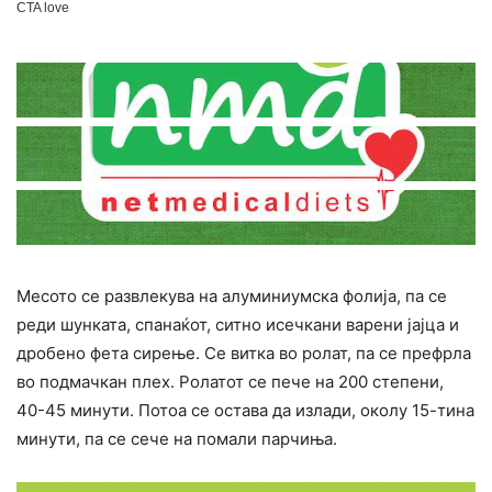
Месото се развлекува на алуминиумска фолија, па се
реди шунката, спанаќот, ситно исечкани варени јајца и
дробено фета сирење. Се витка во ролат, па се префрла
во подмачкан плех. Ролатот се пече на 200 степени,
40-45 минути. Потоа се остава да излади, околу 15-тина
минути, па се сече на помали парчиња.