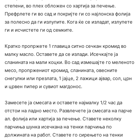
степени, во плех обложен со хартија за печење.
Префрлете ги во сад и покријте ги со најлонска фолија
за полесно да ги излупите. Кога ќе се изладат, излупете
ги и исчистете ги од семките.
Кратко пропржете 1 главица ситно сечкан кромид во
малку масло. Оставете да се излади. Исечкајте ја
сланината на мали коцки. Во сад измешајте го меленото
месо, пропржениот кромид, сланината, овесните
снегулки или презлата, 1 јајце, 2 лажици ајвар, сол, црн
и црвен пипер и сувиот магдонос.
Замесете ја смесата и оставете најмалку 1/2 час да
отстои на ладно место. Развлечете ја смесата на парче
ал. фолија или хартија за печење. Ставете неколку
парчиња шунка исечкана на тенки парчиња по
должината на работ. Ставете го сирењето на тенки