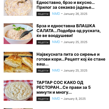
Едноставно, брзо и вкусно…
Прилог за секакво јадење…
NMD
-
January 26, 2025
РЕЦЕПТИ
Брза и едноставна ВЛАШКА
САЛАТА…Подобра од руската,
ќе ве воодушеви!
NMD
-
January 25, 2025
РЕЦЕПТИ
Највкусната пита со сирење и
готови кори…Рецепт кој ќе стане
ваш...
NMD
-
January 25, 2025
РЕЦЕПТИ
ТАРТАР СОС КАКО ОД
РЕСТОРАН…Се прави за 5
минути и многу...
NMD
-
January 8, 2025
РЕЦЕПТИ