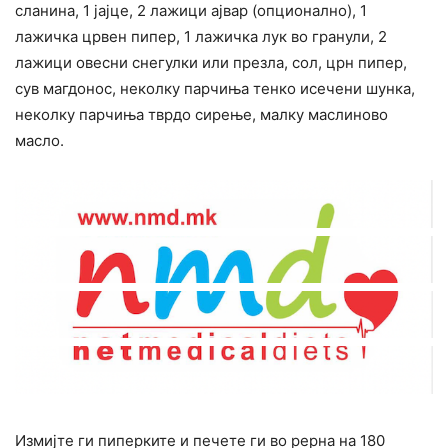
сланина, 1 јајце, 2 лажици ајвар (опционално), 1
лажичка црвен пипер, 1 лажичка лук во гранули, 2
лажици овесни снегулки или презла, сол, црн пипер,
сув магдонос, неколку парчиња тенко исечени шунка,
неколку парчиња тврдо сирење, малку маслиново
масло.
Измијте ги пиперките и печете ги во рерна на 180