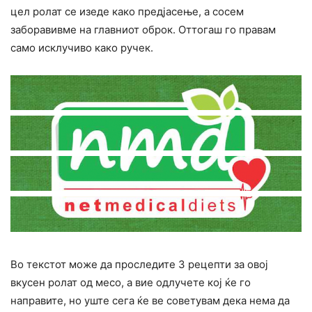
цел ролат се изеде како предјасење, а сосем
заборавивме на главниот оброк. Оттогаш го правам
само исклучиво како ручек.
Во текстот може да проследите 3 рецепти за овој
вкусен ролат од месо, а вие одлучете кој ќе го
направите, но уште сега ќе ве советувам дека нема да