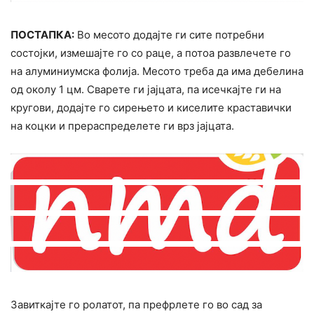
ПОСТАПКА:
Во месото додајте ги сите потребни
состојки, измешајте го со раце, а потоа развлечете го
на алуминиумска фолија. Месото треба да има дебелина
од околу 1 цм. Сварете ги јајцата, па исечкајте ги на
кругови, додајте го сирењето и киселите краставички
на коцки и прераспределете ги врз јајцата.
Завиткајте го ролатот, па префрлете го во сад за