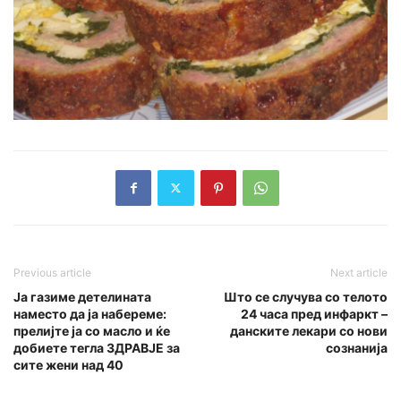
Previous article
Next article
Ја газиме детелината
Што се случува со телото
наместо да ја набереме:
24 часа пред инфаркт –
прелијте ја со масло и ќе
данските лекари со нови
добиете тегла ЗДРАВЈЕ за
сознанија
сите жени над 40