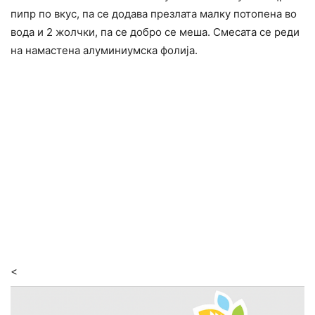
пипр по вкус, па се додава презлата малку потопена во
вода и 2 жолчки, па се добро се меша. Смесата се реди
на намастена алуминиумска фолија.
<