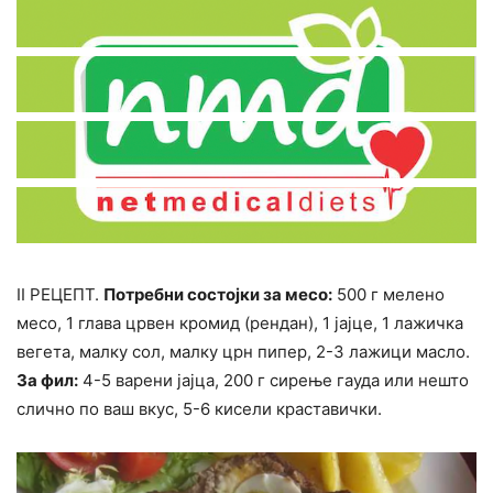
II РЕЦЕПТ.
Потребни состојки за месо:
500 г мелено
месо, 1 глава црвен кромид (рендан), 1 јајце, 1 лажичка
вегета, малку сол, малку црн пипер, 2-3 лажици масло.
За фил:
4-5 варени јајца, 200 г сирење гауда или нешто
слично по ваш вкус, 5-6 кисели краставички.