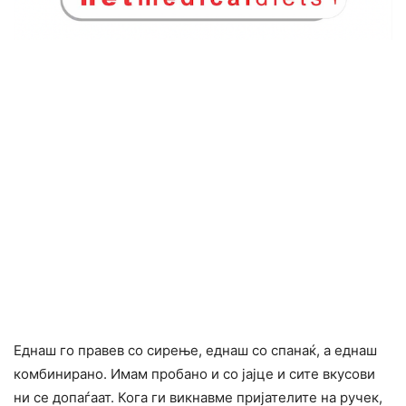
Еднаш го правев со сирење, еднаш со спанаќ, а еднаш
комбинирано. Имам пробано и со јајце и сите вкусови
ни се допаѓаат. Кога ги викнавме пријателите на ручек,