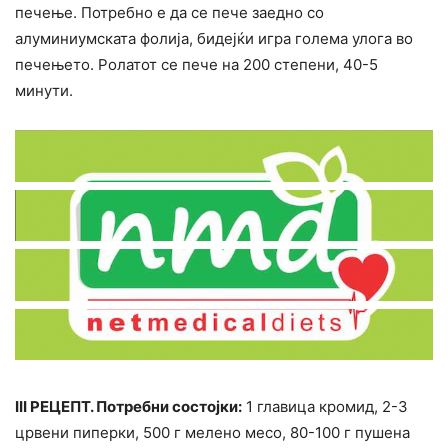
печење. Потребно е да се пече заедно со
алуминиумската фолија, бидејќи игра голема улога во
печењето. Ролатот се пече на 200 степени, 40-5
минути.
III РЕЦЕПТ. Потребни состојки:
1 главица кромид, 2-3
црвени пиперки, 500 г мелено месо, 80-100 г пушена