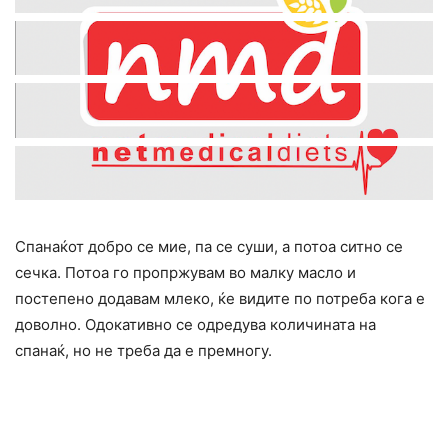
Спанаќот добро се мие, па се суши, а потоа ситно се
сечка. Потоа го пропржувам во малку масло и
постепено додавам млеко, ќе видите по потреба кога е
доволно. Одокативно се одредува количината на
спанаќ, но не треба да е премногу.