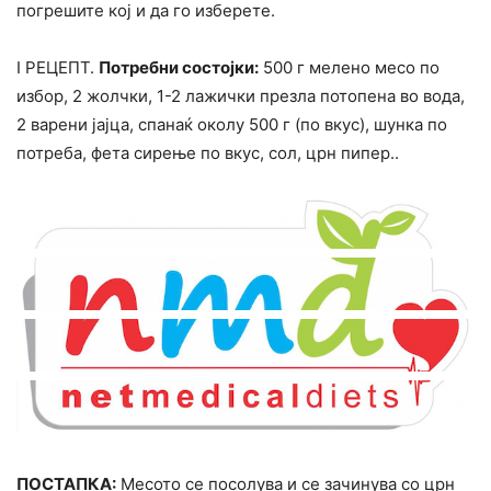
погрешите кој и да го изберете.
I РЕЦЕПТ.
Потребни состојки:
500 г мелено месо по
избор, 2 жолчки, 1-2 лажички презла потопена во вода,
2 варени јајца, спанаќ околу 500 г (по вкус), шунка по
потреба, фета сирење по вкус, сол, црн пипер..
ПОСТАПКА:
Месото се посолува и се зачинува со црн