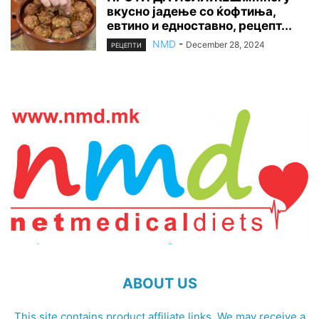
вкусно јадење со ќофтиња,
евтино и едноставно, рецепт...
NMD
-
December 28, 2024
РЕЦЕПТИ
ABOUT US
This site contains product affiliate links. We may receive a