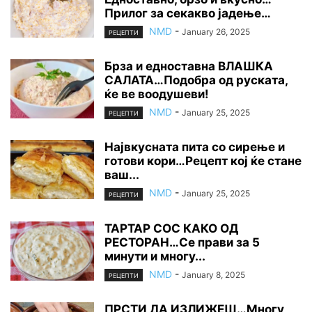
Прилог за секакво јадење…
NMD
-
January 26, 2025
РЕЦЕПТИ
Брза и едноставна ВЛАШКА
САЛАТА…Подобра од руската,
ќе ве воодушеви!
NMD
-
January 25, 2025
РЕЦЕПТИ
Највкусната пита со сирење и
готови кори…Рецепт кој ќе стане
ваш...
NMD
-
January 25, 2025
РЕЦЕПТИ
ТАРТАР СОС КАКО ОД
РЕСТОРАН…Се прави за 5
минути и многу...
NMD
-
January 8, 2025
РЕЦЕПТИ
ПРСТИ ДА ИЗЛИЖЕШ…Многу