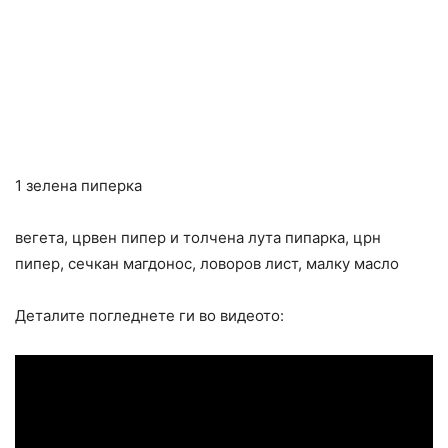
1 зелена пиперка
вегета, црвен пипер и толчена лута пипарка, црн
пипер, сечкан магдонос, ловоров лист, малку масло
Деталите погледнете ги во видеото: