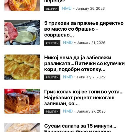
переци?
NMD
-
January 26, 2026
ОБИЧАИ
5 трикови за пржење директно
во масло со брашно –
совршено...
NMD
-
January 21, 2026
РЕЦЕПТИ
Никој нема да ја забележи
разликата…Питички со купечки
кори, подобри отколку...
NMD
-
February 2, 2025
РЕЦЕПТИ
Гриз колач кој се топи во уста…
Најубавиот рецепт некогаш
запишан, со...
NMD
-
January 27, 2025
РЕЦЕПТИ
Сусам салата за 15 минути…
Едноставно, брзо и вкусно…