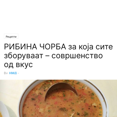
Рецепти
РИБИНА ЧОРБА за која сите
зборуваат – совршенство
од вкус
By
НМД
-