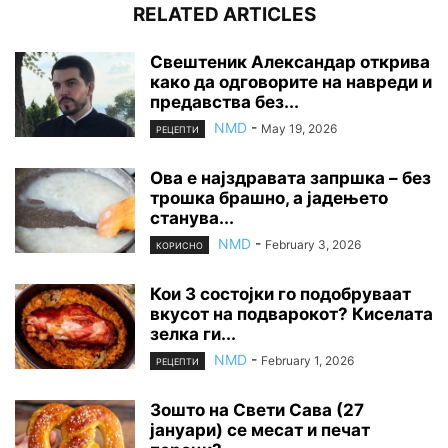
RELATED ARTICLES
Свештеник Александар открива
како да одговорите на навреди и
предавства без...
NMD
-
May 19, 2026
РЕЦЕПТИ
Ова е најздравата запршка – без
трошка брашно, а јадењето
станува...
NMD
-
February 3, 2026
КОРИСНО
Кои 3 состојки го подобруваат
вкусот на подварокот? Киселата
зелка ги...
NMD
-
February 1, 2026
РЕЦЕПТИ
Зошто на Свети Сава (27
јануари) се месат и печат