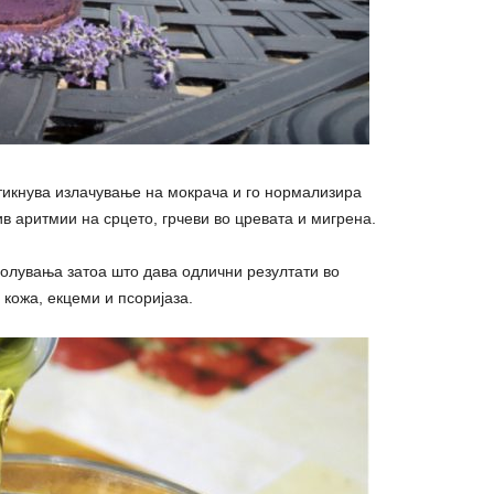
тикнува излачување на мокрача и го нормализира
в аритмии на срцето, грчеви во цревата и мигрена.
болувања затоа што дава одлични резултати во
кожа, екцеми и псоријаза.