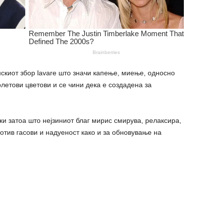
скиот збор lavare што значи капење, миење, односно
летови цветови и се чини дека е создадена за
и затоа што нејзиниот благ мирис смирува, релаксира,
ротив гасови и надуеност како и за обновување на