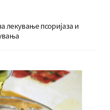
за лекување псоријаза и
увања