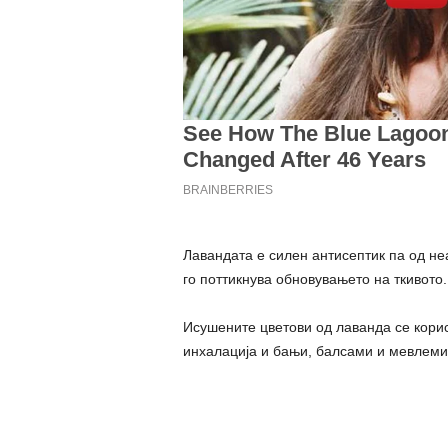
Лавандата е силен антисептик па од неа
го поттикнува обновувањето на ткивото.
Исушените цветови од лаванда се корис
инхалација и бањи, балсами и мевлеми