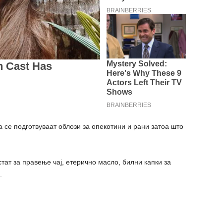
 се подготвуваат облози за опекотини и рани затоа што
тат за правење чај, етерично масло, билни капки за
.