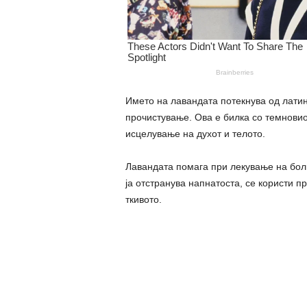
Името на лавандата потекнува од латин
прочистување. Ова е билка со темновио
исцелување на духот и телото.
Лавандата помага при лекување на болк
ја отстранува напнатоста, се користи п
ткивото.