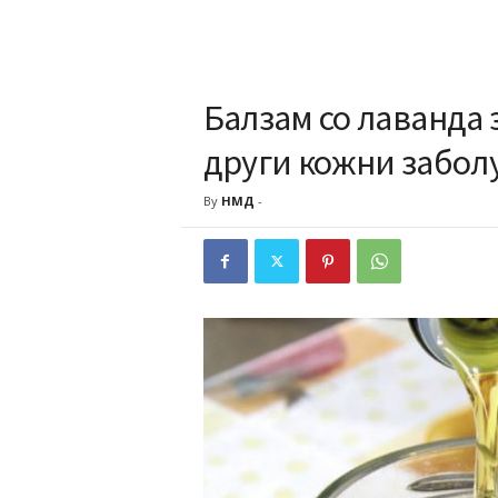
Балзам со лаванда 
други кожни забол
By
НМД
-