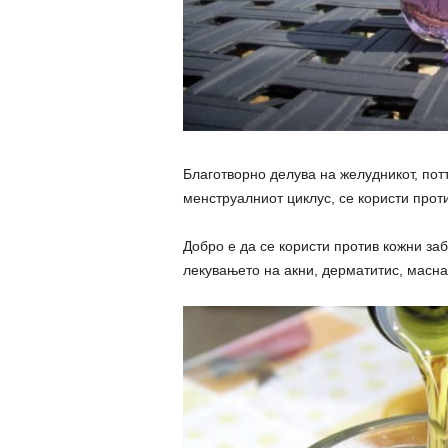
Благотворно делува на желудникот, пот
менструалниот циклус, се користи проти
Добро е да се користи против кожни за
лекувањето на акни, дерматитис, масна 