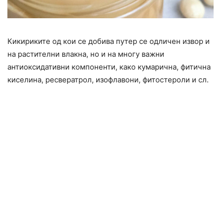
Кикириките од кои се добива путер се одличен извор и
на растителни влакна, но и на многу важни
антиоксидативни компоненти, како кумарична, фитична
киселина, ресвератрол, изофлавони, фитостероли и сл.