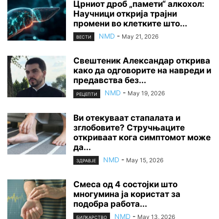
Црниот дроб „памети“ алкохол:
Научници открија трајни
промени во клетките што...
NMD
-
May 21, 2026
ВЕСТИ
Свештеник Александар открива
како да одговорите на навреди и
предавства без...
NMD
-
May 19, 2026
РЕЦЕПТИ
Ви отекуваат стапалата и
зглобовите? Стручњаците
откриваат кога симптомот може
да...
NMD
-
May 15, 2026
ЗДРАВЈЕ
Смеса од 4 состојки што
многумина ја користат за
подобра работа...
NMD
-
May 13, 2026
БИЛКАРСТВО