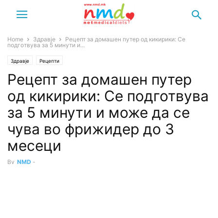
Home
Здравје
Рецепт за домашен путер од кикирики: Се
подготвува за 5 минути и...
Здравје
Рецепти
Рецепт за домашен путер
од кикирики: Се подготвува
за 5 минути и може да се
чува во фрижидер до 3
месеци
By
NMD
-