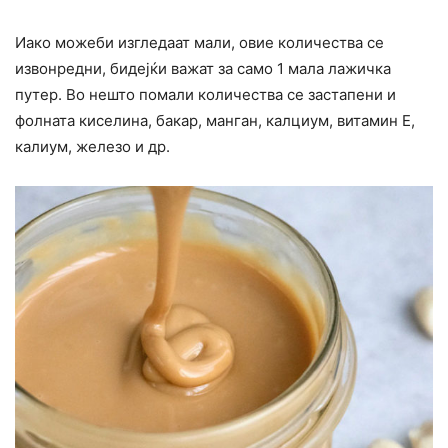
Иако можеби изгледаат мали, овие количества се
извонредни, бидејќи важат за само 1 мала лажичка
путер. Во нешто помали количества се застапени и
фолната киселина, бакар, манган, калциум, витамин Е,
калиум, железо и др.