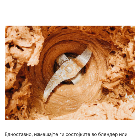
Едноставно, измешајте ги состојките во блендер или