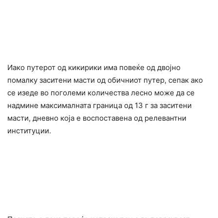
Иако путерот од кикирики има повеќе од двојно
помалку заситени масти од обичниот путер, сепак ако
се изеде во поголеми количества лесно може да се
надмине максималната граница од 13 г за заситени
масти, дневно која е воспоставена од релевантни
институции.