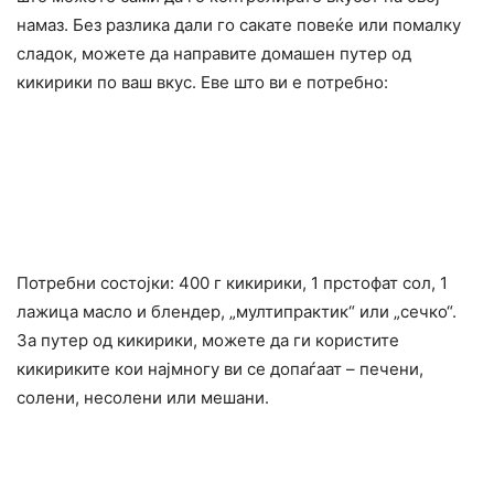
намаз. Без разлика дали го сакате повеќе или помалку
сладок, можете да направите домашен путер од
кикирики по ваш вкус. Еве што ви е потребно:
Потребни состојки: 400 г кикирики, 1 прстофат сол, 1
лажица масло и блендер, „мултипрактик“ или „сечко“.
За путер од кикирики, можете да ги користите
кикириките кои најмногу ви се допаѓаат – печени,
солени, несолени или мешани.