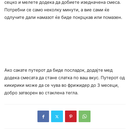
сецко и мелете додека да добиете изедначена смеса.
Потребни се само неколку минути, а вие сами ќе
одлучите дали намазот ќе биде покрцкав или помазен.
Ако сакате путерот да биде посладок, додајте мед
додека смесата да стане слатка по ваш вкус. Путерот од
кикирики може да се чува во фрижидер до 3 месеци,
добро затворен во стаклена тегла.