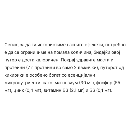
Сепак, за да ги искористиме ваквите ефекети, потребно
е да се ограничиме на помала количина, бидејќи овој
путер е доста калоричен. Покрај здравите масти и
протеини (7 г протеини во само 2 лажички), путерот од
кикирики е особено богат со есенцијални
микронутриенти, како: магнезиум (30 мг), фосфор (55
мг), цинк (0,4 мг), витамин Б3 (2,1 мг) и Б6 (0,1 мг).