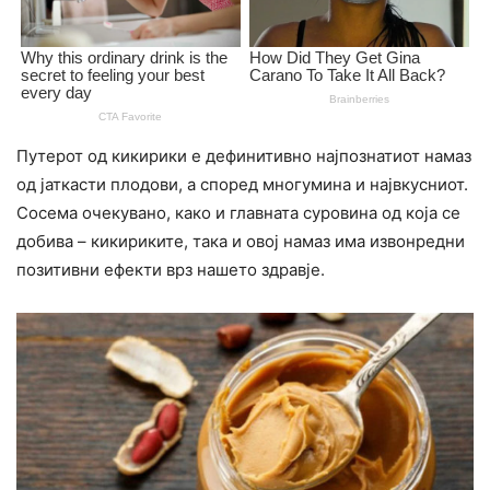
Путерот од кикирики е дефинитивно најпознатиот намаз
од јаткасти плодови, а според многумина и највкусниот.
Сосема очекувано, како и главната суровина од која се
добива – кикириките, така и овој намаз има извонредни
позитивни ефекти врз нашето здравје.