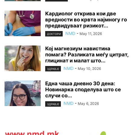
Кардиолог открива кои две
вредности во крвта најмногу го
предвидуваат ризикот...
NMD
-
May 11, 2026
ДОКТОРИ
Кој магнезиум навистина
помага? Разликата меѓу цитрат,
глицинат и малат што...
NMD
-
May 10, 2026
ЗДРАВЈЕ
Една чаша дневно 30 дена:
Новинарка споделува што се
случи со...
NMD
-
May 6, 2026
ЗДРАВЈЕ