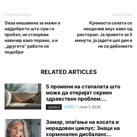
Previous article
Next article
Оваа мешавина за мажи е
Кремаста салата со
најдоброто што сум го
неодолив вкус како од
пробал, не станувам
ресторан: Ја правите за 5
навечер како порано, а и
минути, ја јадете цел ден и
„другите“ работи се
не се дебелеете
подобри
RELATED ARTICLES
5 промени на стапалата што
може да откријат скриен
здравствен проблем:...
NMD
-
June 1, 2026
ЗДРАВЈЕ
Замор, опаѓање на косата и
нередовен циклус: Знаци на
хормонален дисбаланс...