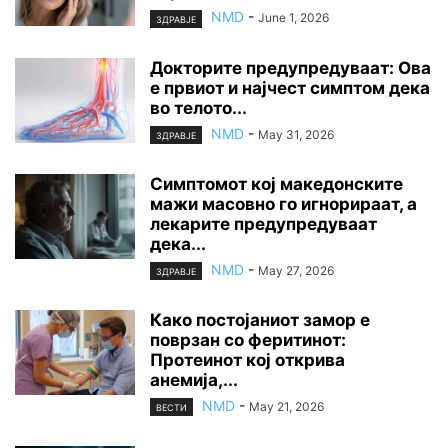
NMD
-
June 1, 2026
ЗДРАВЈЕ
Докторите предупредуваат: Ова
е првиот и најчест симптом дека
во телото...
NMD
-
May 31, 2026
ЗДРАВЈЕ
Симптомот кој македонските
мажи масовно го игнорираат, а
лекарите предупредуваат
дека...
NMD
-
May 27, 2026
ЗДРАВЈЕ
Како постојаниот замор е
поврзан со феритинот:
Протеинот кој открива
анемија,...
NMD
-
May 21, 2026
ВЕСТИ