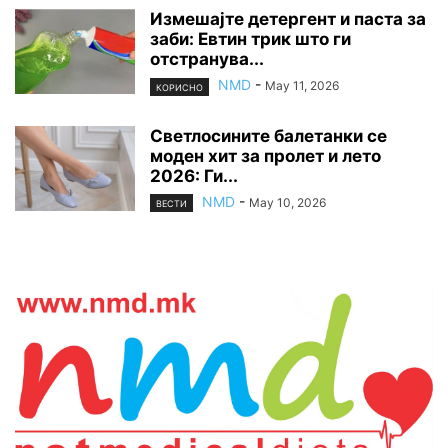
Измешајте детергент и паста за
заби: Евтин трик што ги
отстранува...
NMD
-
May 11, 2026
КОРИСНО
Светлосините балетанки се
моден хит за пролет и лето
2026: Ги...
NMD
-
May 10, 2026
ВЕСТИ