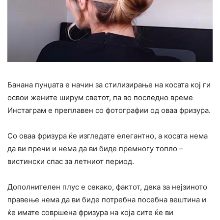
Банана пунџата е начин за стилизирање на косата кој ги
освои жените ширум светот, па во последно време
Инстаграм е преплавен со фотографии од оваа фризура.
Со оваа фризура ќе изгледате елегантно, а косата нема
да ви пречи и нема да ви биде премногу топло –
вистински спас за летниот период.
Дополнителен плус е секако, фактот, дека за нејзиното
правење нема да ви биде потребна посебна вештина и
ќе имате совршена фризура на која сите ќе ви