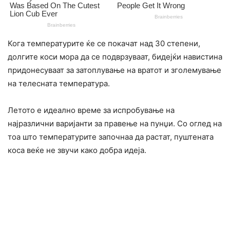
Кога температурите ќе се покачат над 30 степени,
долгите коси мора да се подврзуваат, бидејќи навистина
придонесуваат за затоплување на вратот и зголемување
на телесната температура.
Летото е идеално време за испробување на
најразлични варијанти за правење на пунџи. Со оглед на
тоа што температурите започнаа да растат, пуштената
коса веќе не звучи како добра идеја.