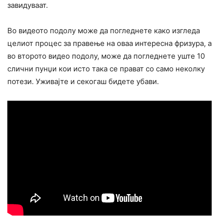
завидуваат.
Во видеото подолу може да погледнете како изгледа
целиот процес за правење на оваа интересна фризура, а
во второто видео подолу, може да погледнете уште 10
слични пунџи кои исто така се прават со само неколку
потези. Уживајте и секогаш бидете убави.