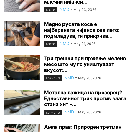
млечни нијанси...
NMD
-
May 23, 2026
ВЕСТИ
Медно русата коса е
најбараната нијанса ова лето:
подмладува, ги прикрива...
NMD
-
May 21, 2026
ВЕСТИ
Три грешки при пржење мелено
месо што му го уништуваат
вкусот:...
NMD
-
May 20, 2026
КОРИСНО
Метална лажица на прозорец?
Едноставниот трик против влага
стана хит –...
NMD
-
May 20, 2026
КОРИСНО
Амла прав: Природен третман