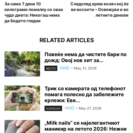
За само 7 дена 10
Сладолед крем колач кој ќе
килограми помалку со оваа
ве восхити – Освежува и во
чудо диета: Никогаш нема
летните денови
да бидете гладни
RELATED ARTICLES
Повеќе нема да чистите бари по
дожд: Овој нов хит за...
NMD
-
May 31, 2026
ВЕСТИ
Трик со камерата од телефонот
помага полесно да забележите
крлежи: Еве...
NMD
-
May 27, 2026
КОРИСНО
„Milk nails“ се најелегантниот
маникир на летото 2026: Нежни