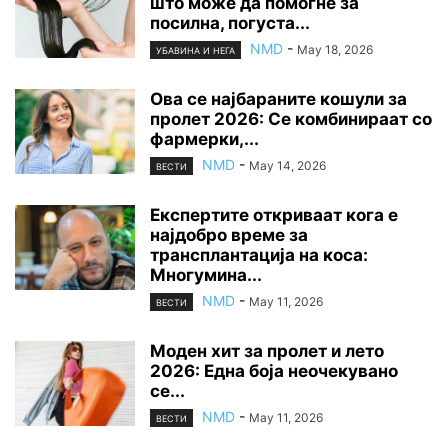
што може да помогне за
посилна, погуста...
NMD
-
May 18, 2026
УБАВИНА И НЕГА
Ова се најбараните кошули за
пролет 2026: Се комбинираат со
фармерки,...
NMD
-
May 14, 2026
ВЕСТИ
Експертите откриваат кога е
најдобро време за
трансплантација на коса:
Многумина...
NMD
-
May 11, 2026
ВЕСТИ
Моден хит за пролет и лето
2026: Една боја неочекувано
се...
NMD
-
May 11, 2026
ВЕСТИ