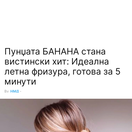
Пунџата БАНАНА стана
вистински хит: Идеална
летна фризура, готова за 5
минути
By
НМД
-