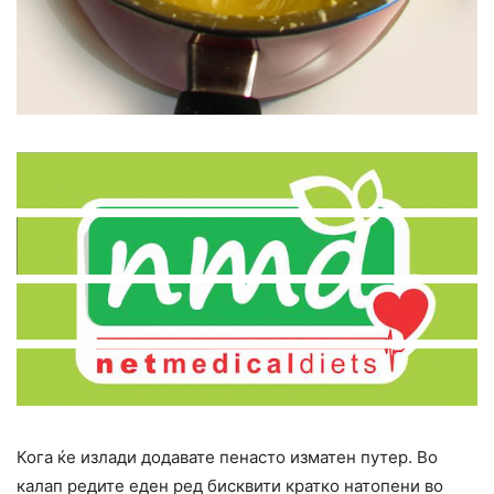
Кога ќе излади додавате пенасто изматен путер. Во
калап редите еден ред бисквити кратко натопени во