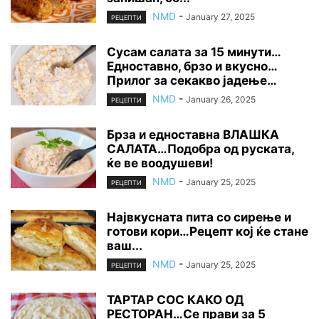
NMD
-
January 27, 2025
РЕЦЕПТИ
Сусам салата за 15 минути…
Едноставно, брзо и вкусно…
Прилог за секакво јадење…
NMD
-
January 26, 2025
РЕЦЕПТИ
Брза и едноставна ВЛАШКА
САЛАТА…Подобра од руската,
ќе ве воодушеви!
NMD
-
January 25, 2025
РЕЦЕПТИ
Највкусната пита со сирење и
готови кори…Рецепт кој ќе стане
ваш...
NMD
-
January 25, 2025
РЕЦЕПТИ
ТАРТАР СОС КАКО ОД
РЕСТОРАН…Се прави за 5