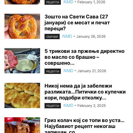
NMD
-
February 1, 2026
РЕЦЕПТИ
Зошто на Свети Сава (27
јануари) се месат и печат
переци?
NMD
-
January 26, 2026
ОБИЧАИ
5 трикови за пржење директно
во масло со брашно –
совршено...
NMD
-
January 21, 2026
РЕЦЕПТИ
Никој нема да ја забележи
разликата…Питички со купечки
кори, подобри отколку...
NMD
-
February 2, 2025
РЕЦЕПТИ
Гриз колач кој се топи во уста…
Најубавиот рецепт некогаш
запишан, со...