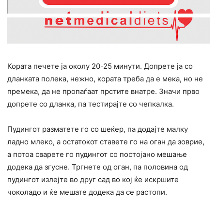
Кората печете ја околу 20-25 минути. Допрете ја со
дланката полека, нежно, кората треба да е мека, но не
премека, да не пропаѓаат прстите внатре. Значи прво
допрете со дланка, па тестирајте со чепкалка.
Пудингот разматете го со шеќер, па додајте малку
ладно млеко, а остатокот ставете го на оган да зоврие,
а потоа сварете го пудингот со постојано мешање
додека да згусне. Тргнете од оган, па половина од
пудингот излејте во друг сад во кој ќе искршите
чоколадо и ќе мешате додека да се растопи.