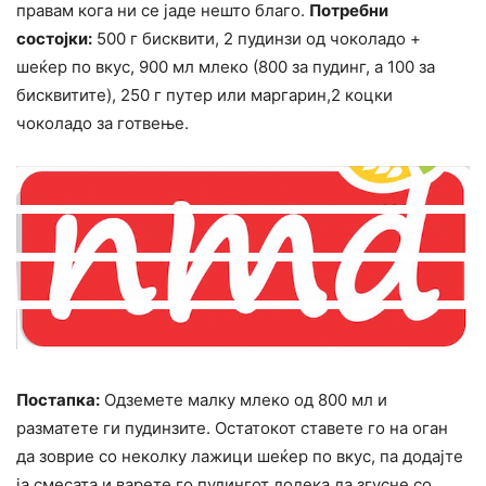
правам кога ни се јаде нешто благо.
Потребни
состојки:
500 г бисквити, 2 пудинзи од чоколадо +
шеќер по вкус, 900 мл млеко (800 за пудинг, а 100 за
бисквитите), 250 г путер или маргарин,2 коцки
чоколадо за готвење.
Постапка:
Одземете малку млеко од 800 мл и
разматете ги пудинзите. Остатокот ставете го на оган
да зоврие со неколку лажици шеќер по вкус, па додајте
ја смесата и варете го пудингот додека да згусне со