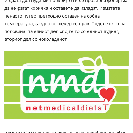
И двата дел пудинзи прекријте ги со проѕирна фолија за
да не фатат коричка и оставете да изладат. Изматете
пенасто путер претходно оставен на собна
температура, заедно со шеќер во прав. Поделете го на
половина, па едниот дел спојте го со едниот пудинг,
вториот дел со чоколадниот.
Изматете ја и слатката павлака, па во секој дел додајте