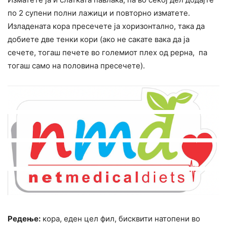
по 2 супени полни лажици и повторно изматете.
Изладената кора пресечете ја хоризонтално, така да
добиете две тенки кори (ако не сакате вака да ја
сечете, тогаш печете во големиот плех од рерна, па
тогаш само на половина пресечете).
Редење:
кора, еден цел фил, бисквити натопени во