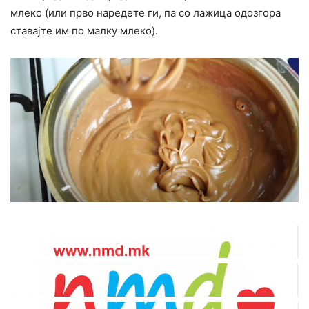
млеко (или прво наредете ги, па со лажица одозгора
ставајте им по малку млеко).