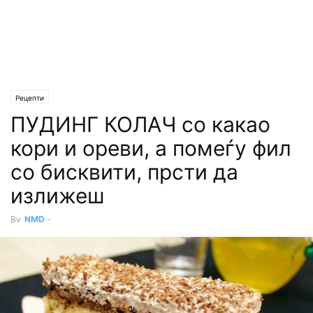
Рецепти
ПУДИНГ КОЛАЧ со какао
кори и ореви, а помеѓу фил
со бисквити, прсти да
излижеш
By
NMD
-