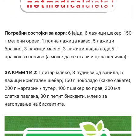
Потребни состојки за кори:
6 јајца, 6 лажици шеќер, 150
г мелени ореви, 1 полна лажица какао, 5 лажици
брашно, 3 лажици масло, 3 лажици ладна вода,5 г
прашок за печиво (а може да се стави и цела кесичка).
ЗА КРЕМ 1 И 2:
1 литар млеко, 3 пудинзи од ванила, 5
лажици кристален шеќер, 150 г чоколадо (какво сакате),
200 г маргарин / путер, 100 г шеќер во прав, 200 мл
слатка павлака, 80 г петит бисквити, млеко за
натопување на бисквитите.