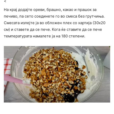
<
На крај додајте ореви, брашно, какао и прашок за
печиво, па сето соединете го во смеса без грутчиња.
Смесата излејте ја во обложен плех со хартија (30х20
см) и ставете да се пече. Кога ќе ставите да се пече
температурата намалете ја на 180 степени.