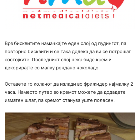
Врз бисквитите намачкајте еден слој од пудингот, па
повторно бисквити и се така додека да ви се потрошат
состојките. Последниот слој нека биде крем и
декорирајте со малку рендано чоколадо.
Оставете го колачот да излади во фрижидер најмалку 2
часа. Наместо путер во кремот можете да додадете
изматен шлаг, па кремот станува уште полесен.