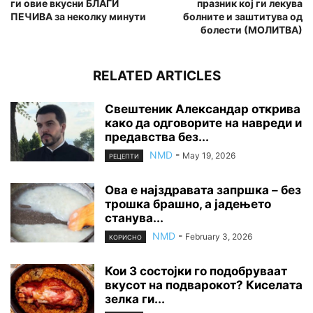
ги овие вкусни БЛАГИ
празник кој ги лекува
ПЕЧИВА за неколку минути
болните и заштитува од
болести (МОЛИТВА)
RELATED ARTICLES
Свештеник Александар открива
како да одговорите на навреди и
предавства без...
NMD
-
May 19, 2026
РЕЦЕПТИ
Ова е најздравата запршка – без
трошка брашно, а јадењето
станува...
NMD
-
February 3, 2026
КОРИСНО
Кои 3 состојки го подобруваат
вкусот на подварокот? Киселата
зелка ги...