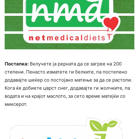
Постапка:
Вклучете ја рерната да се загрее на 200
степени. Пенасто изматете ги белките, па постепено
додавајте шеќер со постојано матење за да се растопи.
Кога ќе добиете цврст снег, додавајте ги жолчките, па
водата и на крајот маслото, за сето време матејќи со
миксерот.