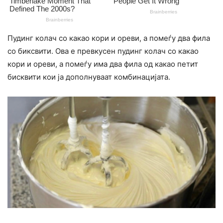
Пудинг колач со какао кори и ореви, а помеѓу два фила
со биксвити. Ова е превкусен пудинг колач со какао
кори и ореви, а помеѓу има два фила од какао петит
бисквити кои ја дополнуваат комбинацијата.