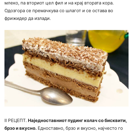
млеко, па вториот цел фил и на крај втората кора.
Одозгора се премачкува со шлагот и се остава во
фрижидер да излади.
II РЕЦЕПТ.
Наједноставниот пудинг колач со бисквити,
брзо и вкусно.
Едноставно, брзо и вкусно, најчесто го