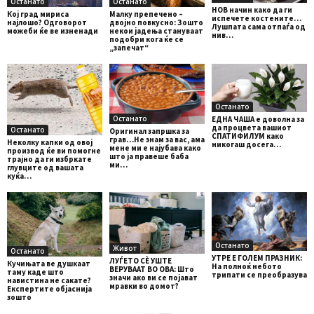
Останато
Останато
НОВ начин како да ги
Кој град мириса
Малку препечено –
испечете костените…
најлошо? Одговорот
двојно повкусно: Зошто
Лушпата сама отпаѓа од
можеби ќе ве изненади
некои јадења стануваат
нив…
подобри кога ќе се
„запечат“
Останато
Останато
ЕДНА ЧАША е доволна за
да процвета вашиот
Останато
Оригинал запршка за
СПАТИФИЛУМ како
грав…Не знам за вас, ама
Неколку капки од овој
никогаш досега…
мене ми е најубава како
производ ќе ви помогне
што ја правеше баба
трајно да ги избркате
ми…
глувците од вашата
куќа…
Останато
Живот
Останато
УТРЕ Е ГОЛЕМ ПРАЗНИК:
ЛУЃЕТО СÈ УШТЕ
Кучињата ве душкаат
На полноќ небото
ВЕРУВААТ ВО ОВА: Што
таму каде што
трипати се преобразува
значи ако ви се појават
навистина не сакате?
мравки во домот?
Експертите објаснија
зошто