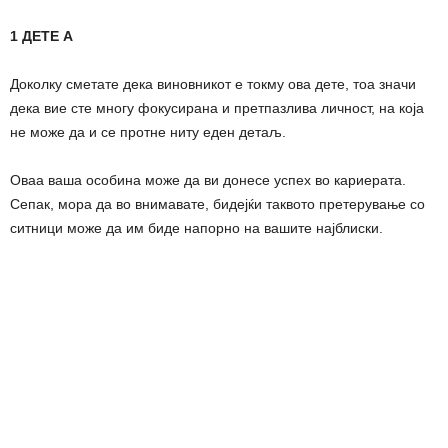
1 ДЕТЕ А
Доколку сметате дека виновникот е токму ова дете, тоа значи
дека вие сте многу фокусирана и претпазлива личност, на која
не може да и се протне ниту еден детаљ.
Оваа ваша особина може да ви донесе успех во кариерата.
Сепак, мора да во внимавате, бидејќи таквото претерување со
ситници може да им биде напорно на вашите најблиски.