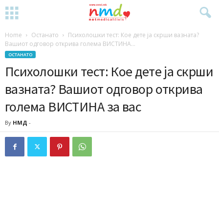
Home
Останато
Психолошки тест: Кое дете ја скрши вазната?
Вашиот одговор открива голема ВИСТИНА...
ОСТАНАТО
Психолошки тест: Кое дете ја скрши
вазната? Вашиот одговор открива
голема ВИСТИНА за вас
By
НМД
-