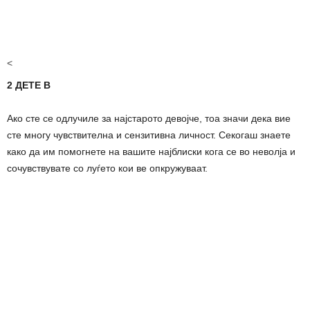
<
2 ДЕТЕ B
Ако сте се одлучиле за најстарото девојче, тоа значи дека вие
сте многу чувствителна и сензитивна личност. Секогаш знаете
како да им помогнете на вашите најблиски кога се во неволја и
сочувствувате со луѓето кои ве опкружуваат.