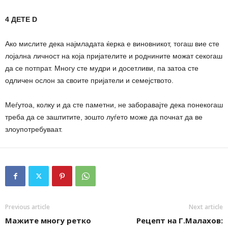
4 ДЕТЕ D
Ако мислите дека најмладата ќерка е виновникот, тогаш вие сте
лојална личност на која пријателите и роднините можат секогаш
да се потпрат. Многу сте мудри и досетливи, па затоа сте
одличен ослон за своите пријатели и семејството.
Меѓутоа, колку и да сте паметни, не заборавајте дека понекогаш
треба да се заштитите, зошто луѓето може да почнат да ве
злоупотребуваат.
Previous article
Next article
Мажите многу ретко
Рецепт на Г.Малахов: