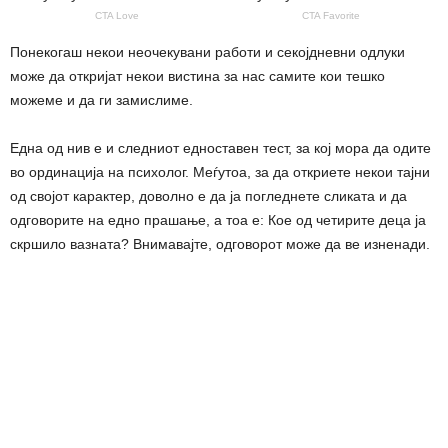
Понекогаш некои неочекувани работи и секојдневни одлуки
може да откријат некои вистина за нас самите кои тешко
можеме и да ги замислиме.
Една од нив е и следниот едноставен тест, за кој мора да одите
во ординација на психолог. Меѓутоа, за да откриете некои тајни
од својот карактер, доволно е да ја погледнете сликата и да
одговорите на едно прашање, а тоа е: Кое од четирите деца ја
скршило вазната? Внимавајте, одговорот може да ве изненади.