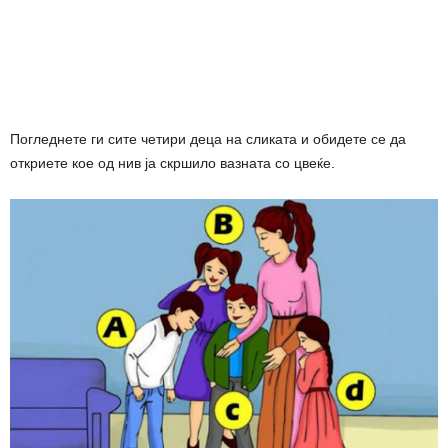
Погледнете ги сите четири деца на сликата и обидете се да
откриете кое од нив ја скршило вазната со цвеќе.