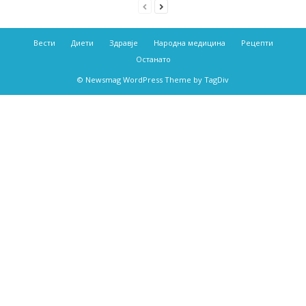
Вести
Диети
Здравје
Народна медицина
Рецепти
Останато
© Newsmag WordPress Theme by TagDiv