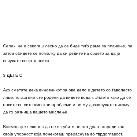
Сепак, не е секогаш лесно да се биде туѓо раме за плачење, па
затоа обидете се помалку да си редите на срцето за да ја
сочувате својата психа.
3 ДЕТЕ С
Ако сметате дека виновникот за ова дело е детето со ѓаволесто
лице, тогаш вие сте родени да видете водач. Знаете како да се
носите со сите животни проблеми и не му дозволувате никому
да го разниша вашето мислење.
Внимавајте некогаш да не изгубите нешто драго поради таа
своја упорност која понекогаш прераснува во тврдоглавост.