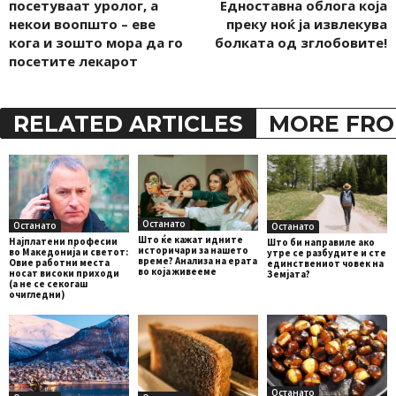
посетуваат уролог, а
Едноставна облога која
некои воопшто – еве
преку ноќ ја извлекува
кога и зошто мора да го
болката од зглобовите!
посетите лекарот
RELATED ARTICLES
MORE FRO
Останато
Останато
Останато
Што ќе кажат идните
Најплатени професии
Што би направиле ако
историчари за нашето
во Македонија и светот:
утре се разбудите и сте
време? Анализа на ерата
Овие работни места
единствениот човек на
во која живееме
носат високи приходи
Земјата?
(а не се секогаш
очигледни)
Останато