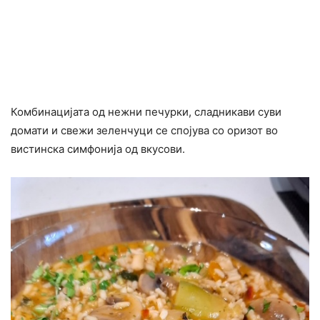
Комбинацијата од нежни печурки, сладникави суви
домати и свежи зеленчуци се спојува со оризот во
вистинска симфонија од вкусови.