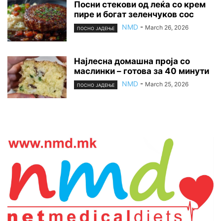
Посни стекови од леќа со крем
пире и богат зеленчуков сос
NMD
-
March 26, 2026
ПОСНО ЈАДЕЊЕ
Најлесна домашна проја со
маслинки – готова за 40 минути
NMD
-
March 25, 2026
ПОСНО ЈАДЕЊЕ