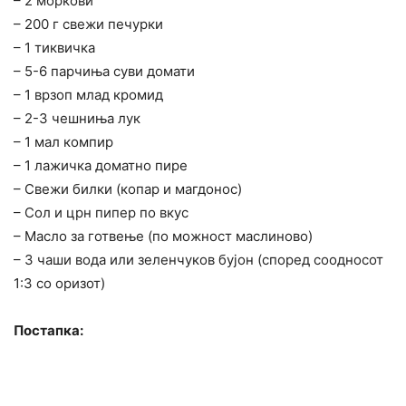
– 2 моркови
– 200 г свежи печурки
– 1 тиквичка
– 5-6 парчиња суви домати
– 1 врзоп млад кромид
– 2-3 чешниња лук
– 1 мал компир
– 1 лажичка доматно пире
– Свежи билки (копар и магдонос)
– Сол и црн пипер по вкус
– Масло за готвење (по можност маслиново)
– 3 чаши вода или зеленчуков бујон (според соодносот
1:3 со оризот)
Постапка: