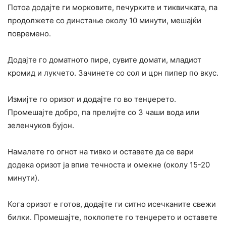
Потоа додајте ги морковите, печурките и тиквичката, па
продолжете со динстање околу 10 минути, мешајќи
повремено.
Додајте го доматното пире, сувите домати, младиот
кромид и лукчето. Зачинете со сол и црн пипер по вкус.
Измијте го оризот и додајте го во тенџерето.
Промешајте добро, па прелијте со 3 чаши вода или
зеленчуков бујон.
Намалете го огнот на тивко и оставете да се вари
додека оризот ја впие течноста и омекне (околу 15-20
минути).
Кога оризот е готов, додајте ги ситно исечканите свежи
билки. Промешајте, поклопете го тенџерето и оставете