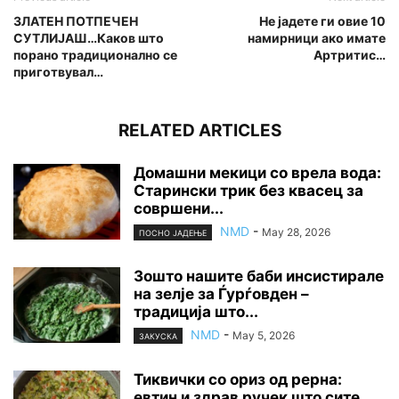
ЗЛАТЕН ПОТПЕЧЕН
Не јадете ги овие 10
СУТЛИЈАШ…Каков што
намирници ако имате
порано традиционално се
Артритис…
приготвувал…
RELATED ARTICLES
Домашни мекици со врела вода:
Старински трик без квасец за
совршени...
NMD
-
May 28, 2026
ПОСНО ЈАДЕЊЕ
Зошто нашите баби инсистирале
на зелје за Ѓурѓовден –
традиција што...
NMD
-
May 5, 2026
ЗАКУСКА
Тиквички со ориз од рерна:
евтин и здрав ручек што сите...