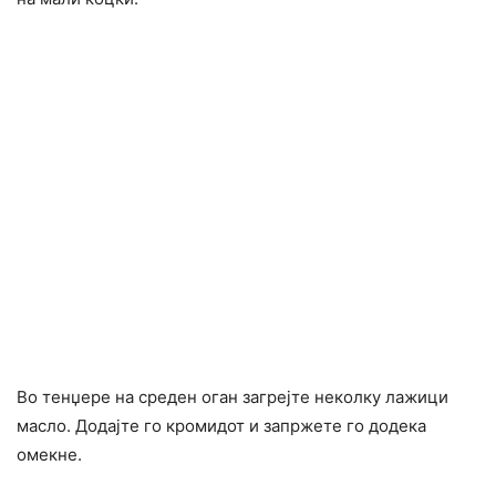
Во тенџере на среден оган загрејте неколку лажици
масло. Додајте го кромидот и запржете го додека
омекне.