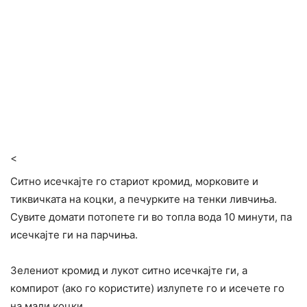
<
Ситно исечкајте го стариот кромид, морковите и
тиквичката на коцки, а печурките на тенки ливчиња.
Сувите домати потопете ги во топла вода 10 минути, па
исечкајте ги на парчиња.
Зелениот кромид и лукот ситно исечкајте ги, а
компирот (ако го користите) излупете го и исечете го
на мали коцки.