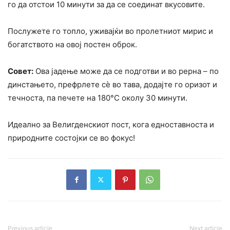
го да отстои 10 минути за да се соединат вкусовите.
Послужете го топло, уживајќи во пролетниот мирис и
богатството на овој постен оброк.
Совет:
Ова јадење може да се подготви и во рерна – по
динстањето, префрлете сè во тава, додајте го оризот и
течноста, па печете на 180°C околу 30 минути.
Идеално за Велигденскиот пост, кога едноставноста и
природните состојки се во фокус!
Previous article
Next article