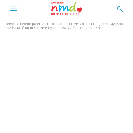
Home
Посно јадење
ПРОЛЕТЕН ОРИЗ (ПОСНО) „Зеленчукова
симфонија“ со печурки и суви домати…Прсти да излижеш!