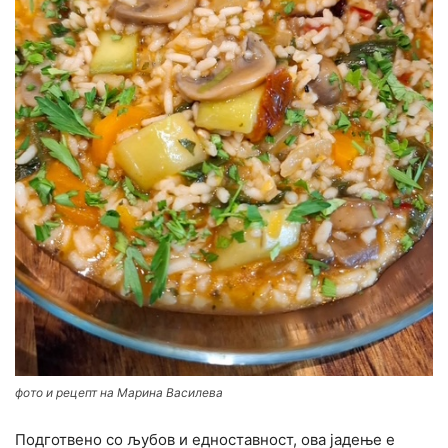
фото и рецепт на Марина Василева
Подготвено со љубов и едноставност, ова јадење е