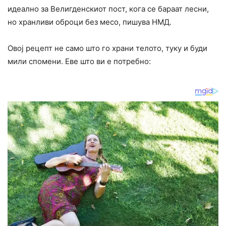
идеално за Велигденскиот пост, кога се бараат лесни,
но хранливи оброци без месо, пишува НМД.
Овој рецепт не само што го храни телото, туку и буди
мили спомени. Еве што ви е потребно: