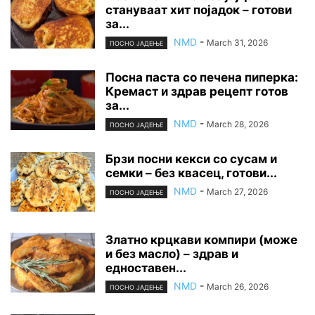
стануваат хит појадок – готови
за...
NMD
-
March 31, 2026
ПОСНО ЈАДЕЊЕ
Посна паста со печена пиперка:
Кремаст и здрав рецепт готов
за...
NMD
-
March 28, 2026
ПОСНО ЈАДЕЊЕ
Брзи посни кекси со сусам и
семки – без квасец, готови...
NMD
-
March 27, 2026
ПОСНО ЈАДЕЊЕ
Златно крцкави компири (може
и без масло) – здрав и
едноставен...
NMD
-
March 26, 2026
ПОСНО ЈАДЕЊЕ