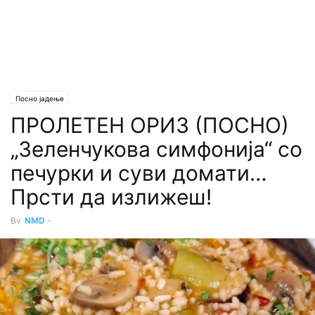
Посно јадење
ПРОЛЕТЕН ОРИЗ (ПОСНО)
„Зеленчукова симфонија“ со
печурки и суви домати…
Прсти да излижеш!
By
NMD
-