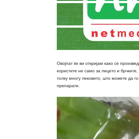
Овојпат ќе ви откријам како се произве
користите не само за лицето и брчките,
толку многу лековито, што можете да го
препарати.