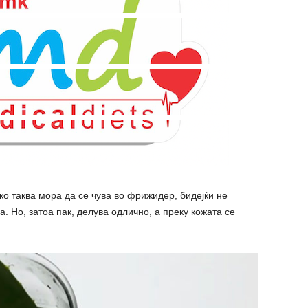
ко таква мора да се чува во фрижидер, бидејќи не
. Но, затоа пак, делува одлично, а преку кожата се