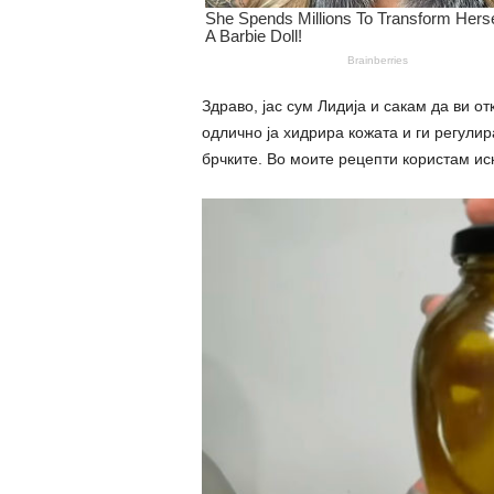
Здраво, јас сум Лидија и сакам да ви о
одлично ја хидрира кожата и ги регулир
брчките. Во моите рецепти користам и