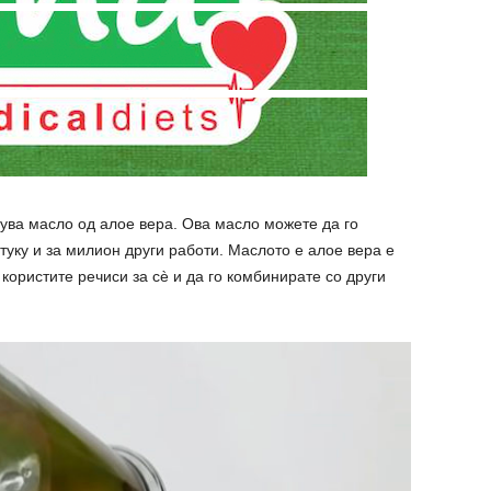
дува масло од алое вера. Ова масло можете да го
 туку и за милион други работи. Маслото е алое вера е
 користите речиси за сè и да го комбинирате со други