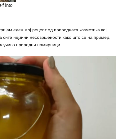
ткријам еден мој рецепт од природната козметика кој
а сите нејзини несовршености како што се на пример,
склучиво природни намирници.