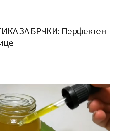
КА ЗА БРЧКИ: Перфектен
лице