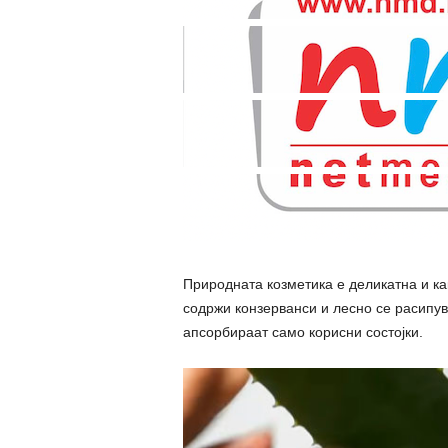
Природната козметика е деликатна и ка
содржи конзерванси и лесно се расипува
апсорбираат само корисни состојки.