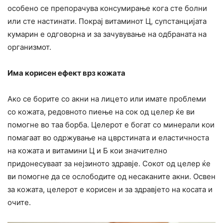
особено се препорачува консумирање кога сте болни
или сте настинати. Покрај витаминот Ц, супстанцијата
кумарин е одговорна и за зачувување на одбраната на
организмот.
Има корисен ефект врз кожата
Ако се борите со акни на лицето или имате проблеми
со кожата, редовното пиење на сок од целер ќе ви
помогне во таа борба. Целерот е богат со минерали кои
помагаат во одржување на цврстината и еластичноста
на кожата и витамини Ц и Б кои значително
придонесуваат за нејзиното здравје. Сокот од целер ќе
ви помогне да се ослободите од несаканите акни. Освен
за кожата, целерот е корисен и за здравјето на косата и
очите.