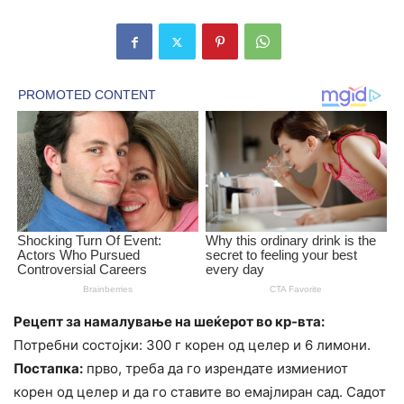
Рецепт за намалување на шеќерот во кр-вта:
Потребни состојки: 300 г корен од целер и 6 лимони.
Постапка:
прво, треба да го изрендате измиениот
корен од целер и да го ставите во емајлиран сад. Садот