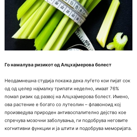
Го намалува ризикот од Алцхајмерова болест
Неодамнешна студија покажа дека луѓето кои пијат сок
од од целер најмалку трипати неделно, имаат 76%
помал ризик од развој на Алцхајмерова болест. Имено,
ова растение е богато со лутеолин – флавоноид кој
произведува природен антивоспалително дејство кое
спречува мозочни заболувања, ги подобрува неговите
когнитивни функции и ја штити и подобрува меморијата.