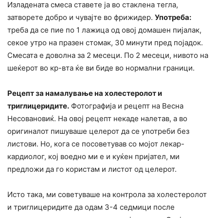
Изладената смеса ставете ја во стаклена тегла,
затворете добро и чувајте во фрижидер.
Употреба:
треба да се пие по 1 лажица од овој домашен пијалак,
секое утро на празен стомак, 30 минути пред појадок.
Смесата е доволна за 2 месеци. По 2 месеци, нивото на
шеќерот во кр-вта ќе ви биде во нормални граници.
Рецепт за намалување на холестеролот и
триглицеридите.
Фотографија и рецепт на Весна
Несовановиќ. На овој рецепт некаде налетав, а во
оригиналот пишуваше целерот да се употреби без
листови. Но, кога се посоветував со мојот лекар-
кардиолог, кој воедно ми е и куќен пријател, ми
предложи да го користам и листот од целерот.
Исто така, ми советуваше на контрола за холестеролот
и триглицеридите да одам 3-4 седмици после