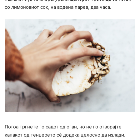
со лимоновиот сок, на водена пареа, два часа.
Потоа тргнете го садот од оган, но не го отворајте
капакот од тенџерето сè додека целосно да излади.