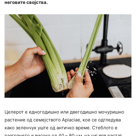
неговите својства.
Целерот е едногодишно или двегодишно мочуришно
растение од семејството Apiaciae, кое се одгледува
како зеленчук уште од античко време. Стеблото е
разгрането и високо од 40 – 80 цм, на чиј врв растат