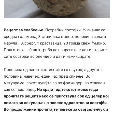
Рецепт за слабеење.
Потребни состојки: ½ ананас со
средна големина, 3 стапчиња целер, половина салата
марула – Ајсберг, 1 краставица, 20 грама свеж ѓумбир.
Подготовка: сè што треба да направите е да ги ставите
сите состојки во блендер и да ги измиксирате.
Половина од напитокот испијте го наутро, а другата
половина, навечер, еден час пред спиење. Во
меѓувреме, сокот чувајте го во фрижидер, во стаклен
сад со поклопец.
На крајот од текстот можете да
прочитате рецепт како се приготвува сок од целер кој
помага во лекување на повеќе здравствени состојби.
Во продолжение прочитајте повеќе за овој зеленчук и