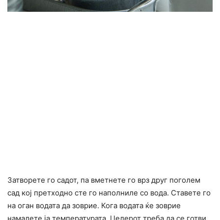
Затворете го садот, па вметнете го врз друг поголем
сад кој претходно сте го наполниле со вода. Ставете го
на оган водата да зоврие. Кога водата ќе зоврие
намалете ја температурата. Целерот треба да се готви