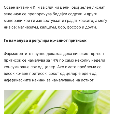
Освен витамин К, и за слични цели, овој зелен лиснат
зеленчук се препорачува бидејќи содржи и други
минерали кои ги зацврстуваат и градат коските, а меѓу
нив се: магнезиум, калциум, бор, фосфор и други.
Го намалува и регулира кр-вниот притисок
Фармацевтите научно докажаа дека високиот кр-вен
притисок се намалува за 14% по само неколку недели
консумирање сок од целер. Ако имате проблеми со
висок кр-вен притисок, сокот од целер е еден од
најефикасните начини за намалување на истиот.