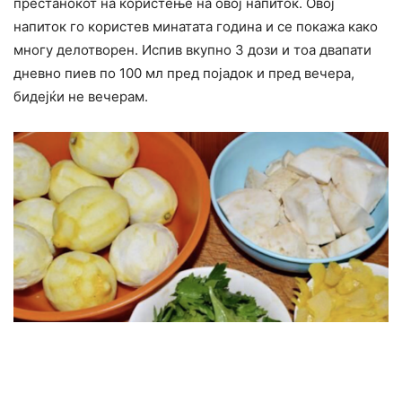
престанокот на користење на овој напиток. Овој
напиток го користев минатата година и се покажа како
многу делотворен. Испив вкупно 3 дози и тоа двапати
дневно пиев по 100 мл пред појадок и пред вечера,
бидејќи не вечерам.