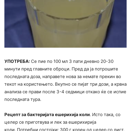
УПОТРЕБА:
Се пие по 100 мл 3 пати дневно 20-30
минути пред главните оброци. Пред да ја потрошите
последната доза, направете нова за немате прекин во
текот на користењето. Вкупно се пијат три дози, а крвна
анализа се прави после 3-4 седмици откако ќе се испие
последната тура.
Рецепт за бактеријата ешерихија коли
. Исто така, со
целер се приготвува и лек за ешерихирија
коли. Потребни состојки: 300 г корен од целер со лист,