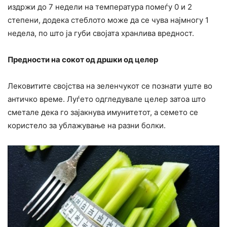
издржи до 7 недели на температура помеѓу 0 и 2
степени, додека стеблото може да се чува најмногу 1
недела, по што ја губи својата хранлива вредност.
Предности на сокот од дршки од целер
Лековитите својства на зеленчукот се познати уште во
античко време. Луѓето одгледувале целер затоа што
сметале дека го зајакнува имунитетот, а семето се
користело за ублажување на разни болки.