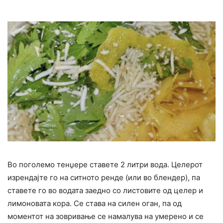
Во поголемо тенџере ставете 2 литри вода. Целерот
изрендајте го на ситното ренде (или во блендер), па
ставете го во водата заедно со листовите од целер и
лимоновата кора. Се става на силен оган, па од
моментот на зовривање се намалува на умерено и се