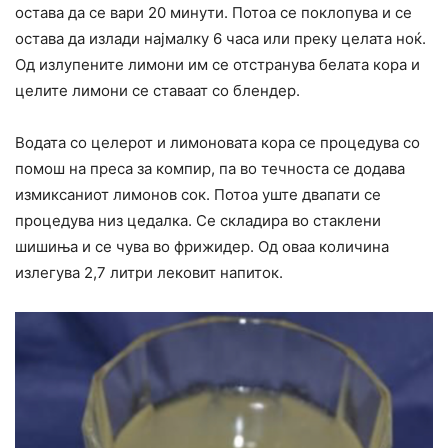
остава да се вари 20 минути. Потоа се поклопува и се
остава да излади најмалку 6 часа или преку целата ноќ.
Од излупените лимони им се отстранува белата кора и
целите лимони се ставаат со блендер.
Водата со целерот и лимоновата кора се процедува со
помош на преса за компир, па во течноста се додава
измиксаниот лимонов сок. Потоа уште двапати се
процедува низ цедалка. Се складира во стаклени
шишиња и се чува во фрижидер. Од оваа количина
излегува 2,7 литри лековит напиток.