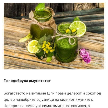
Го подобрува имунитетот
Богатството на витамин Ц ги прави целерот и сокот од
целер најдобрите сојузници на силниот имунитет.
Целерот ги намалува симптомите на настинка, а