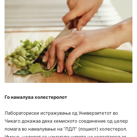
Го намалува холестеролот
Лабораториски истражувања од Универзитетот во
Чикаго докажаа дека хемиското соединение од целер
помага во намалување на ”ЛДЛ” (лошиот) холестерол.
Имено, целерот го намалува нивото на холестерол за