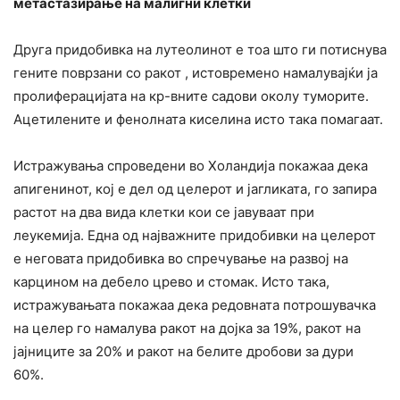
метастазирање на малигни клетки
Друга придобивка на лутеолинот е тоа што ги потиснува
гените поврзани со ракот , истовремено намалувајќи ја
пролиферацијата на кр-вните садови околу туморите.
Ацетилените и фенолната киселина исто така помагаат.
Истражувања спроведени во Холандија покажаа дека
апигенинот, кој е дел од целерот и јагликата, го запира
растот на два вида клетки кои се јавуваат при
леукемија. Една од најважните придобивки на целерот
е неговата придобивка во спречување на развој на
карцином на дебело црево и стомак. Исто така,
истражувањата покажаа дека редовната потрошувачка
на целер го намалува ракот на дојка за 19%, ракот на
јајниците за 20% и ракот на белите дробови за дури
60%.