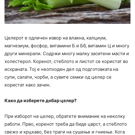
Целерот е одличен извор на влакна, калциум,
магнезиум, фосфор, витамини Б и Б6, витамин Ц и многу
други минерали. Содржи многу малку заситени масти и
холестерол. Коренот, стеблото и листот се користат во
исхраната. Тој е неопходен дел од подготовката на
супи, салати, чорби, а сувите семки од целер се
користат како зачин.
Како да изберете добар целер?
При изборот на целер, обратете внимание на неколку
работи. Прво, коренот треба да биде цврст, а стеблото
свежо и крцкаво, без траги на сушење и гниење. Кога