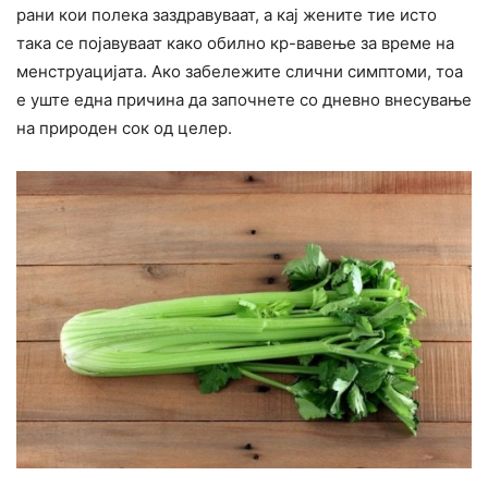
рани кои полека заздравуваат, а кај жените тие исто
така се појавуваат како обилно кр-вавење за време на
менструацијата. Ако забележите слични симптоми, тоа
е уште една причина да започнете со дневно внесување
на природен сок од целер.