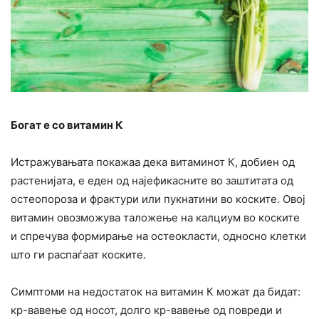
Богат е со витамин К
Истражувањата покажаа дека витаминот К, добиен од
растенијата, е еден од најефикасните во заштитата од
остеопороза и фрактури или пукнатини во коските. Овој
витамин овозможува таложење на калциум во коските
и спречува формирање на остеокласти, односно клетки
што ги распаѓаат коските.
Симптоми на недостаток на витамин К можат да бидат:
кр-вавење од носот, долго кр-вавење од повреди и