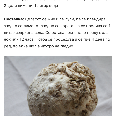
2 цели лимони, 1 литар вода
Постапка:
Целерот се мие и се лупи, па се блендира
заедно со лимонот заедно со кората, па се прелива со 1
литар зовриена вода. Се остава поклопено преку цела
ноќ или 12 часа. Потоа се процедува и се пие 4 дена по
ред, по една шолја наутро на гладно.