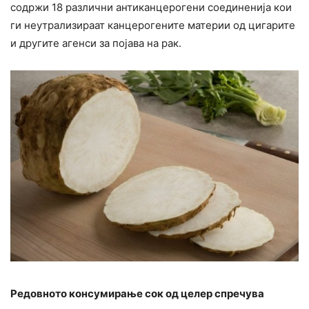
содржи 18 различни антиканцерогени соединенија кои
ги неутрализираат канцерогените материи од цигарите
и другите агенси за појава на рак.
Редовното консумирање сок од целер спречува