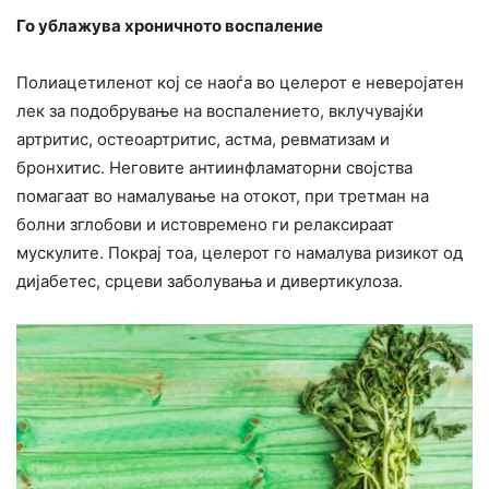
Го ублажува хроничното воспаление
Полиацетиленот кој се наоѓа во целерот е неверојатен
лек за подобрување на воспалението, вклучувајќи
артритис, остеоартритис, астма, ревматизам и
бронхитис. Неговите антиинфламаторни својства
помагаат во намалување на отокот, при третман на
болни зглобови и истовремено ги релаксираат
мускулите. Покрај тоа, целерот го намалува ризикот од
дијабетес, срцеви заболувања и дивертикулоза.