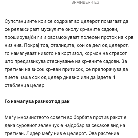
Супстанциите кои се содржат во целерот помагаат да
се релаксираат мускулите околу кр-вните садови,
проширувајќи ги и овозможуваат полесен проток на к рв
низ нив. Покрај тоа, фталидите, кои се дел од целерот,
го намалуваат нивото на кортизол, хормон на стресот
што предизвикува стеснување на кр-вните садови. За
третман на висок кр-вен притисок, се препорачува да
пиете чаша сок од целер дневно или да јадете 4
стебленца целер.
Го намалува ризикот од рак
Меѓу мнозинството совети во борбата против ракот е
дека суровиот зеленчук е најдобар за секаков вид на
третман. Лидер меѓу нив е целерот. Ова растение