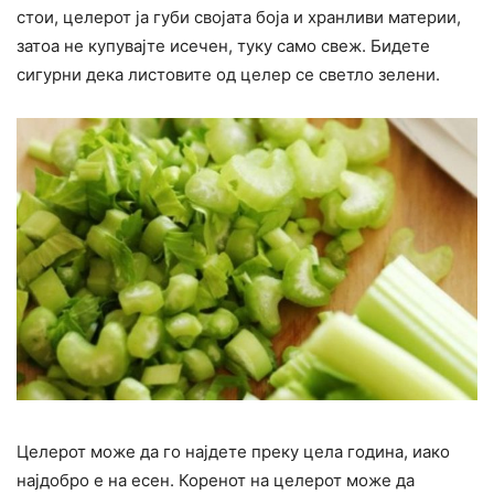
стои, целерот ја губи својата боја и хранливи материи,
затоа не купувајте исечен, туку само свеж. Бидете
сигурни дека листовите од целер се светло зелени.
Целерот може да го најдете преку цела година, иако
најдобро е на есен. Коренот на целерот може да