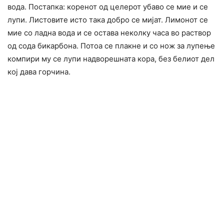
вода. Постапка: коренот од целерот убаво се мие и се
лупи. Листовите исто така добро се мијат. Лимонот се
мие со ладна вода и се остава неколку часа во раствор
од сода бикарбона. Потоа се плакне и со нож за лупење
компири му се лупи надворешната кора, без белиот дел
кој дава горчина.