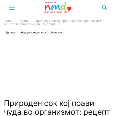
Home
Здравје
Природен сок кој прави чуда во организмот:
рецепт за слабеење, за намалување...
Здравје
Народна медицина
Рецепти
Природен сок кој прави
чуда во организмот: рецепт