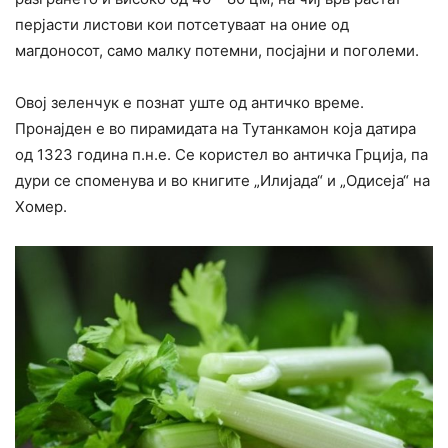
перјасти листови кои потсетуваат на оние од
магдоносот, само малку потемни, посјајни и поголеми.
Овој зеленчук е познат уште од античко време.
Пронајден е во пирамидата на Тутанкамон која датира
од 1323 година п.н.е. Се користел во античка Грција, па
дури се споменува и во книгите „Илијада“ и „Одисеја“ на
Хомер.