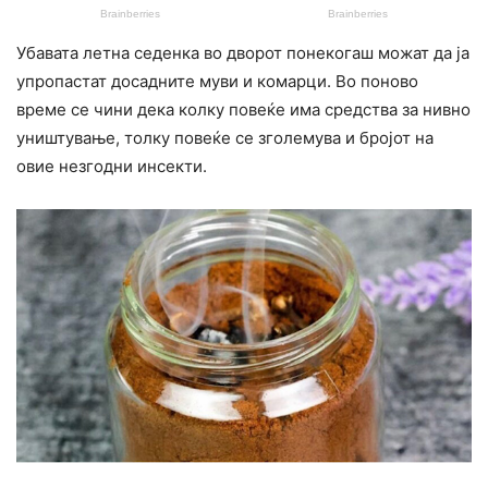
Убавата летна седенка во дворот понекогаш можат да ја
упропастат досадните муви и комарци. Во поново
време се чини дека колку повеќе има средства за нивно
yништување, толку повеќе се зголемува и бројот на
овие незгодни инсекти.