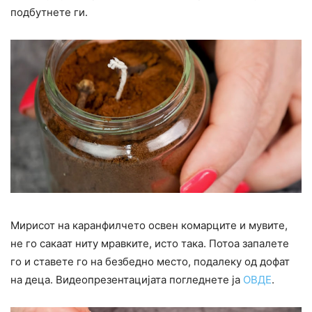
подбутнете ги.
Мирисот на каранфилчето освен комарците и мувите,
не го сакаат ниту мравките, исто така. Потоа запалете
го и ставете го на безбедно место, подалеку од дофат
на деца. Видеопрезентацијата погледнете ја
ОВДЕ
.