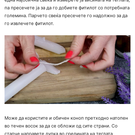
па пресечете ја за да го добиете фитилот со потребната
големина. Парчето свеќа пресечете го надолжно за да
го извлечете фитилот.
Може да користите и обичен коноп претходно натопен
во течен восок за да се обложи од сите страни. Со
стапче направете дупка во средината на теглата