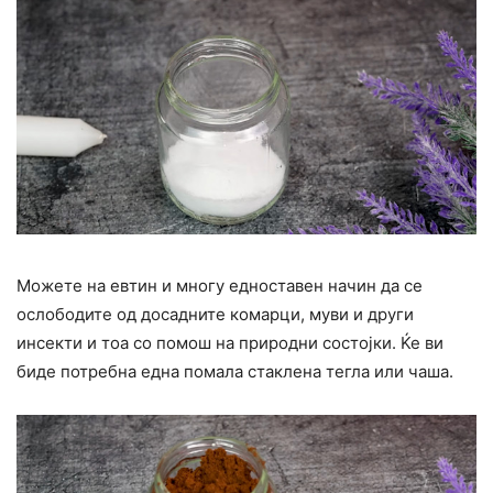
Можете на евтин и многу едноставен начин да се
ослободите од досадните комарци, муви и други
инсекти и тоа со помош на природни состојки. Ќе ви
биде потребна една помала стаклена тегла или чаша.