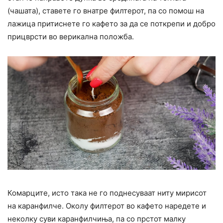
(чашата), ставете го внатре филтерот, па со помош на
лажица притиснете го кафето за да се поткрепи и добро
прицврсти во верикална положба.
Комарците, исто така не го поднесуваат ниту мирисот
на каранфилче. Околу филтерот во кафето наредете и
неколку суви каранфилчиња, па со прстот малку