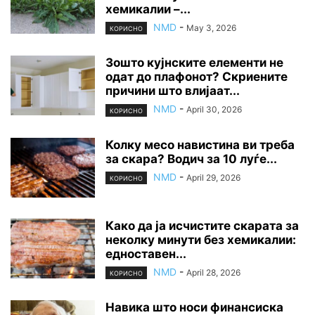
хемикалии –...
NMD
-
May 3, 2026
КОРИСНО
Зошто кујнските елементи не
одат до плафонот? Скриените
причини што влијаат...
NMD
-
April 30, 2026
КОРИСНО
Колку месо навистина ви треба
за скара? Водич за 10 луѓе...
NMD
-
April 29, 2026
КОРИСНО
Како да ја исчистите скарата за
неколку минути без хемикалии:
едноставен...
NMD
-
April 28, 2026
КОРИСНО
Навика што носи финансиска