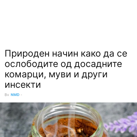
Природен начин како да се
ослободите од досадните
комарци, муви и други
инсекти
By
NMD
-