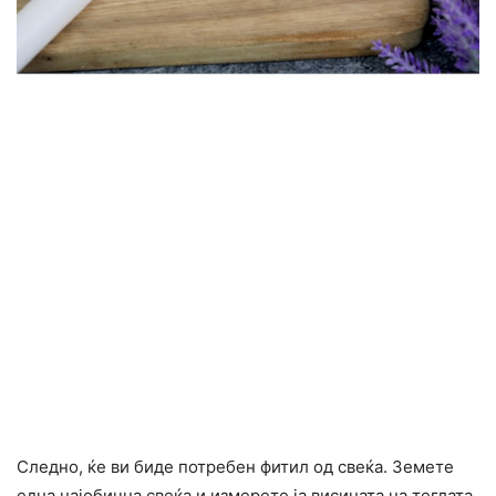
Следно, ќе ви биде потребен фитил од свеќа. Земете
една најобична свеќа и измерете ја висината на теглата,