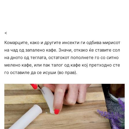
<
Комарците, како и другите инсекти ги одбива мирисот
на чад од запалено кафе. Значи, откако ќе ставите сол
на дното од теглата, остатокот пополнете го со ситно
мелено кафе, или пак талог од кафе кој претходно сте
го оставиле да се исуши (во прав).