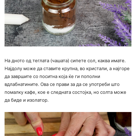
На дното од теглата (чашата) сипете сол, каква имате.
Најдолу може да ставите крупна, во кристали, а најгоре
да завршите со поситна која ќе ги пополни
вдлабнатините. Ова се прави за да се употреби што
помалку кафе, кое е следната состојка, но солта може
да биде и изолатор.