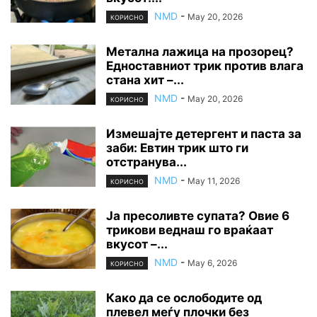
NMD
-
May 20, 2026
КОРИСНО
Метална лажица на прозорец?
Едноставниот трик против влага
стана хит –...
NMD
-
May 20, 2026
КОРИСНО
Измешајте детергент и паста за
заби: Евтин трик што ги
отстранува...
NMD
-
May 11, 2026
КОРИСНО
Ја пресоливте супата? Овие 6
трикови веднаш го враќаат
вкусот –...
NMD
-
May 6, 2026
КОРИСНО
Како да се ослободите од
плевел меѓу плочки без