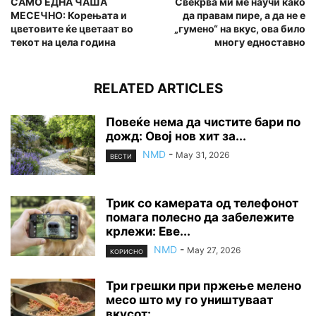
САМО ЕДНА ЧАША
Свекрва ми ме научи како
МЕСЕЧНО: Корењата и
да правам пире, а да не е
цветовите ќе цветаат во
„гумено“ на вкус, ова било
текот на цела година
многу едноставно
RELATED ARTICLES
Повеќе нема да чистите бари по
дожд: Овој нов хит за...
NMD
-
May 31, 2026
ВЕСТИ
Трик со камерата од телефонот
помага полесно да забележите
крлежи: Еве...
NMD
-
May 27, 2026
КОРИСНО
Три грешки при пржење мелено
месо што му го уништуваат
вкусот:...