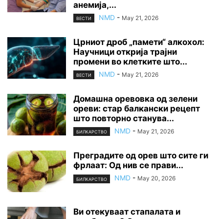
анемија,...
NMD
-
May 21, 2026
ВЕСТИ
Црниот дроб „памети“ алкохол:
Научници открија трајни
промени во клетките што...
NMD
-
May 21, 2026
ВЕСТИ
Домашна оревовка од зелени
ореви: стар балкански рецепт
што повторно станува...
NMD
-
May 21, 2026
БИЛКАРСТВО
Преградите од орев што сите ги
фрлаат: Од нив се прави...
NMD
-
May 20, 2026
БИЛКАРСТВО
Ви отекуваат стапалата и