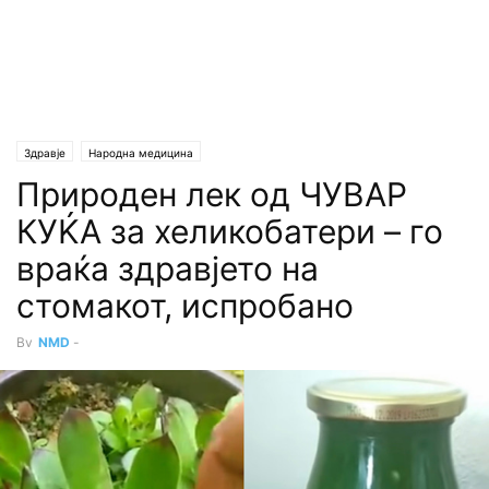
Здравје
Народна медицина
Природен лек од ЧУВАР
КУЌА за хеликобатери – го
враќа здравјето на
стомакот, испробано
By
NMD
-