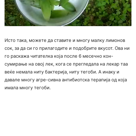
Исто така, можете да ставите и многу малку лимонов
сок, за да си го прилагодите и подобрите вкусот. Ова ни
го раскажа читателка која после 6 месечно кон-
сумирање на овој лек, кога се прегледала на лекар таа
веќе немала ниту бактерија, ниту тегоби. А инаку и
давале многу агре-сивна антибиотска терапија од која
имала многу тегоби.