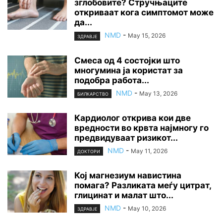
зглобовите? Стручњаците
откриваат кога симптомот може
да...
NMD
-
May 15, 2026
ЗДРАВЈЕ
Смеса од 4 состојки што
многумина ја користат за
подобра работа...
NMD
-
May 13, 2026
БИЛКАРСТВО
Кардиолог открива кои две
вредности во крвта најмногу го
предвидуваат ризикот...
NMD
-
May 11, 2026
ДОКТОРИ
Кој магнезиум навистина
помага? Разликата меѓу цитрат,
глицинат и малат што...
NMD
-
May 10, 2026
ЗДРАВЈЕ