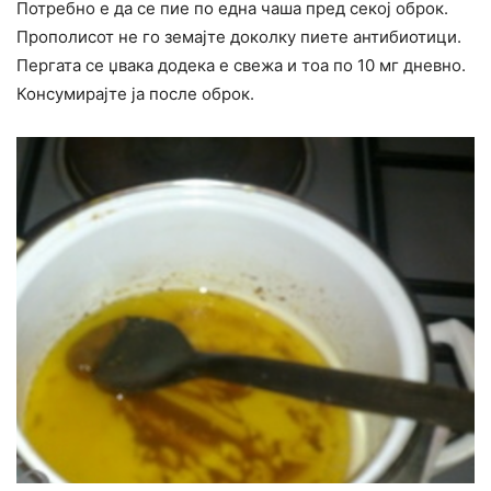
Потребно е да се пие по една чаша пред секој оброк.
Прополисот не го земајте доколку пиете антибиотици.
Пергата се џвака додека е свежа и тоа по 10 мг дневно.
Консумирајте ја после оброк.