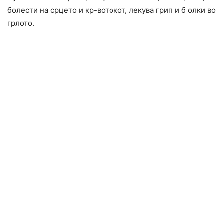
болести на срцето и кр-вотокот, лекува грип и б олки во
грлото.