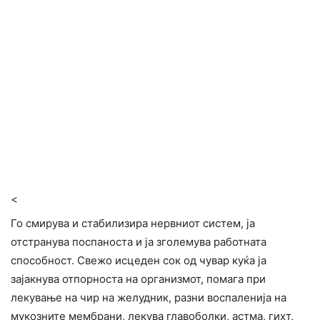
<
Го смирува и стабилизира нервниот систем, ја
отстранува поспаноста и ја зголемува работната
способност. Свежо исцеден сок од чувар куќа ја
зајакнува отпорноста на организмот, помага при
лекување на чир на желудник, разни воспаленија на
мукозните мембрани, лекува главоболки, астма, гихт,