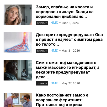
Замор, опаѓање на косата и
нередовен циклус: Знаци на
хормонален дисбаланс...
NMD
-
June 1, 2026
ЗДРАВЈЕ
Докторите предупредуваат: Ова
е првиот и најчест симптом дека
во телото...
NMD
-
May 31, 2026
ЗДРАВЈЕ
Симптомот кој македонските
мажи масовно го игнорираат, а
лекарите предупредуваат
дека...
NMD
-
May 27, 2026
ЗДРАВЈЕ
Како постојаниот замор е
поврзан со феритинот:
Протеинот кој открива