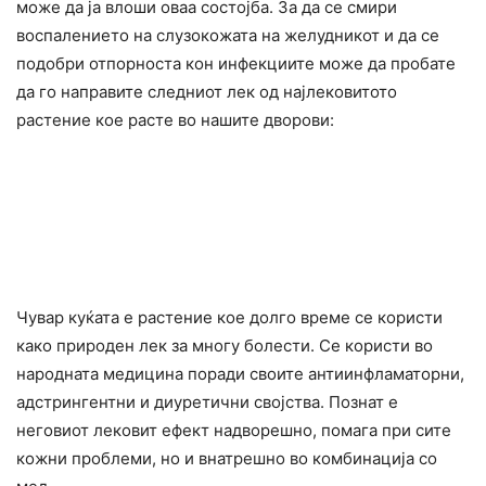
може да ја влоши оваа состојба. За да се смири
воспалението на слузокожата на желудникот и да се
подобри отпорноста кон инфекциите може да пробате
да го направите следниот лек од најлековитото
растение кое расте во нашите дворови:
Чувар куќата е растение кое долго време се користи
како природен лек за многу болести. Се користи во
народната медицина поради своите антиинфламаторни,
адстрингентни и диуретични својства. Познат е
неговиот лековит ефект надворешно, помага при сите
кожни проблеми, но и внатрешно во комбинација со