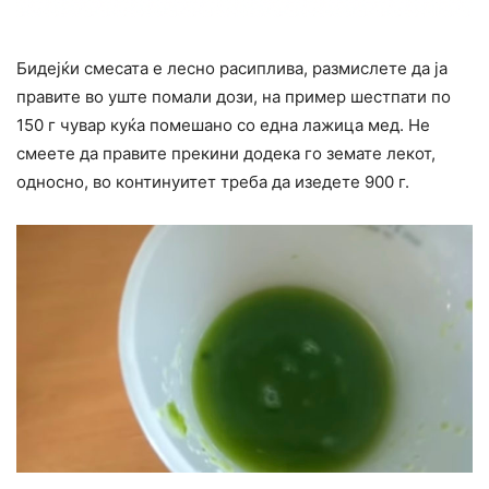
Бидејќи смесата е лесно расиплива, размислете да ја
правите во уште помали дози, на пример шестпати по
150 г чувар куќа помешано со една лажица мед. Не
смеете да правите прекини додека го земате лекот,
односно, во континуитет треба да изедете 900 г.