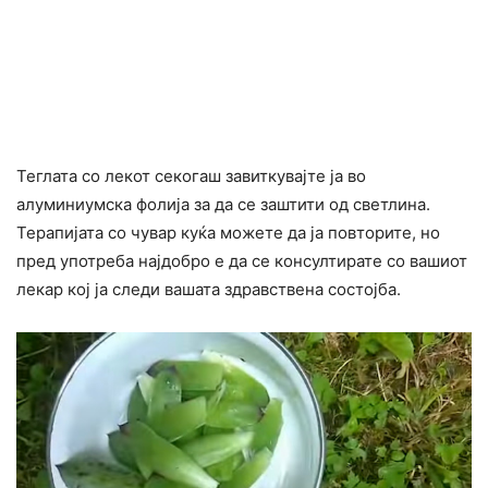
Теглата со лекот секогаш завиткувајте ја во
алуминиумска фолија за да се заштити од светлина.
Терапијата со чувар куќа можете да ја повторите, но
пред употреба најдобро е да се консултирате со вашиот
лекар кој ја следи вашата здравствена состојба.