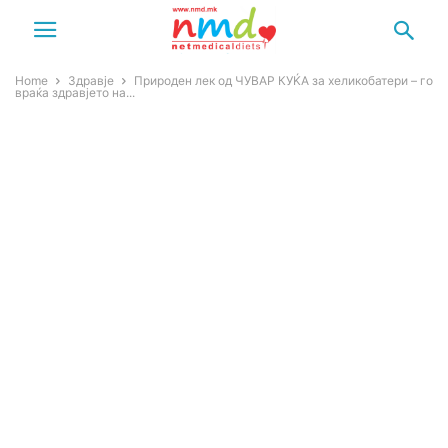
Home
Здравје
Природен лек од ЧУВАР КУЌА за хеликобатери – го
враќа здравјето на...