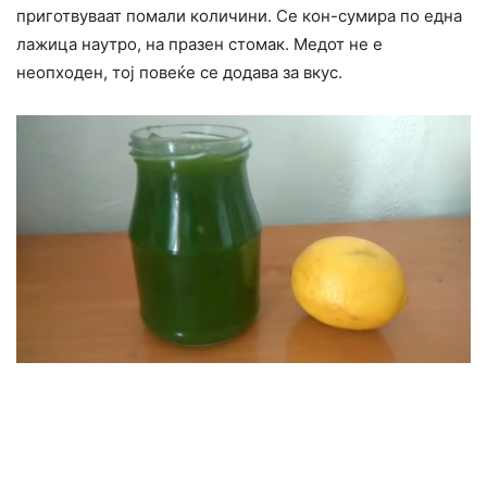
приготвуваат помали количини. Се кон-сумира по една
лажица наутро, на празен стомак. Медот не е
неопходен, тој повеќе се додава за вкус.