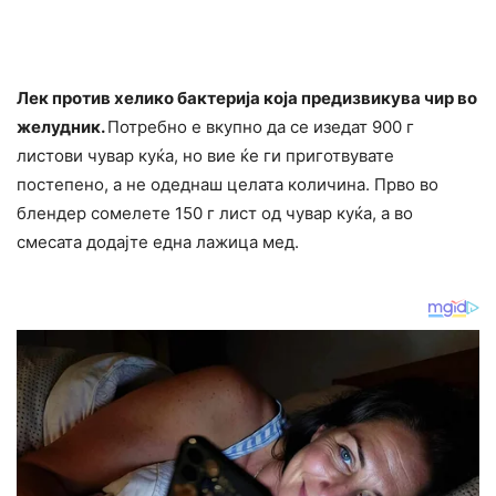
Лек против хелико бактерија која предизвикува чир во
желудник.
Потребно е вкупно да се изедат 900 г
листови чувар куќа, но вие ќе ги приготвувате
постепено, а не одеднаш целата количина. Прво во
блендер сомелете 150 г лист од чувар куќа, а во
смесата додајте една лажица мед.