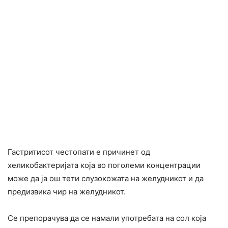
Гастритисот честопати е причинет од
хеликобактеријата која во поголеми концентрации
може да ја ош тети слузокожата на желудникот и да
предизвика чир на желудникот.
Се препорачува да се намали употребата на сол која