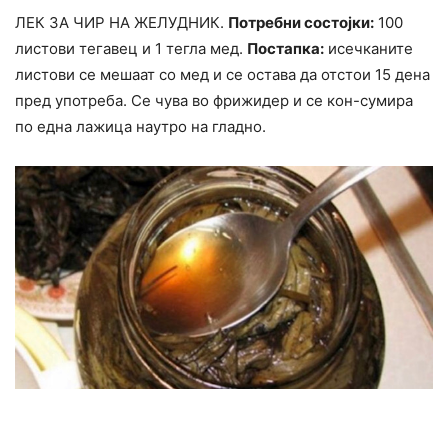
ЛЕК ЗА ЧИР НА ЖЕЛУДНИК.
Потребни состојки:
100
листови тегавец и 1 тегла мед.
Постапка:
исечканите
листови се мешаат со мед и се остава да отстои 15 дена
пред употреба. Се чува во фрижидер и се кон-сумира
по една лажица наутро на гладно.