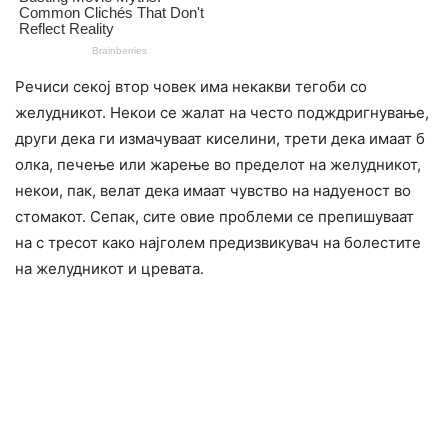
Речиси секој втор човек има некакви тегоби со
желудникот. Некои се жалат на често подждригнување,
други дека ги измачуваат киселини, трети дека имаат б
олка, печење или жарење во пределот на желудникот,
некои, пак, велат дека имаат чувство на надуеност во
стомакот. Сепак, сите овие проблеми се препишуваат
на с тресот како најголем предизвикувач на болестите
на желудникот и цревата.