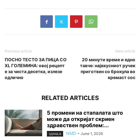
Previous article
Next article
ПОСНО ТЕСТО ЗА ПИЦА СО
20 минути време и едно
XL ГОЛЕМИНА: овој рецепт
тавче: највкусниот ручек
е за чиста десетка, излезе
приготвен со брокула во
одлично
кремаст сос
RELATED ARTICLES
5 промени на стапалата што
може да откријат скриен
здравствен проблем:...
NMD
-
June 1, 2026
ЗДРАВЈЕ