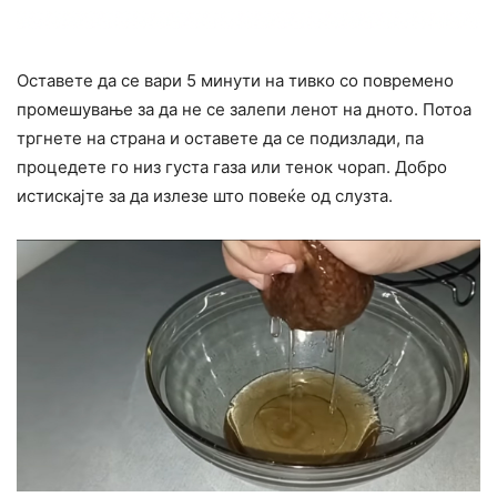
Оставете да се вари 5 минути на тивко со повремено
промешување за да не се залепи ленот на дното. Потоа
тргнете на страна и оставете да се подизлади, па
процедете го низ густа газа или тенок чорап. Добро
истискајте за да излезе што повеќе од слузта.