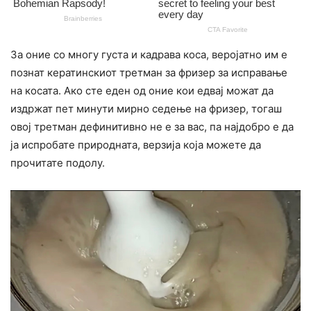
За оние со многу густа и кадрава коса, веројатно им е
познат кератинскиот третман за фризер за исправање
на косата. Ако сте еден од оние кои едвај можат да
издржат пет минути мирно седење на фризер, тогаш
овој третман дефинитивно не е за вас, па најдобро е да
ја испробате природната, верзија која можете да
прочитате подолу.