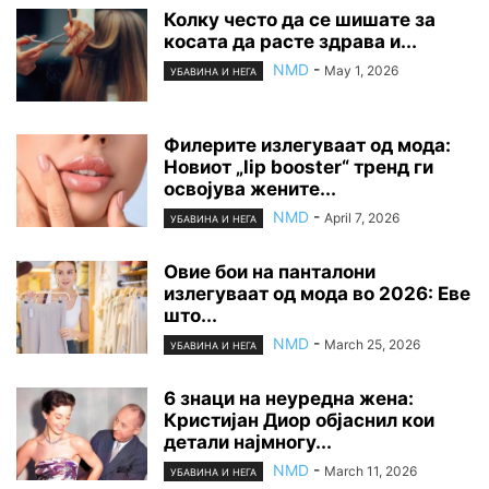
Колку често да се шишате за
косата да расте здрава и...
NMD
-
May 1, 2026
УБАВИНА И НЕГА
Филерите излегуваат од мода:
Новиот „lip booster“ тренд ги
освојува жените...
NMD
-
April 7, 2026
УБАВИНА И НЕГА
Овие бои на панталони
излегуваат од мода во 2026: Еве
што...
NMD
-
March 25, 2026
УБАВИНА И НЕГА
6 знаци на неуредна жена:
Кристијан Диор објаснил кои
детали најмногу...
NMD
-
March 11, 2026
УБАВИНА И НЕГА