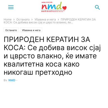
Home
Останато
Убавина и нега
ПРИРОДЕН КЕРАТИН ЗА
КОСА: Се добива висок сјај и цврсто влакно, ќе...
Останато
Убавина и нега
ПРИРОДЕН КЕРАТИН ЗА
КОСА: Се добива висок сјај
и цврсто влакно, ќе имате
квалитетна коса како
никогаш претходно
By
NMD
-