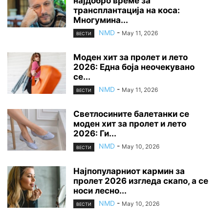
најдобро време за
трансплантација на коса:
Многумина...
NMD
-
May 11, 2026
ВЕСТИ
Моден хит за пролет и лето
2026: Една боја неочекувано
се...
NMD
-
May 11, 2026
ВЕСТИ
Светлосините балетанки се
моден хит за пролет и лето
2026: Ги...
NMD
-
May 10, 2026
ВЕСТИ
Најпопуларниот кармин за
пролет 2026 изгледа скапо, а се
носи лесно...
NMD
-
May 10, 2026
ВЕСТИ