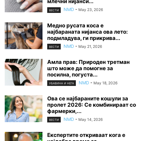
млечни нијанси...
NMD
-
May 23, 2026
ВЕСТИ
Медно русата коса е
најбараната нијанса ова лето:
подмладува, ги прикрива...
NMD
-
May 21, 2026
ВЕСТИ
Амла прав: Природен третман
што може да помогне за
посилна, погуста...
NMD
-
May 18, 2026
УБАВИНА И НЕГА
Ова се најбараните кошули за
пролет 2026: Се комбинираат со
фармерки,...
NMD
-
May 14, 2026
ВЕСТИ
Експертите откриваат кога е