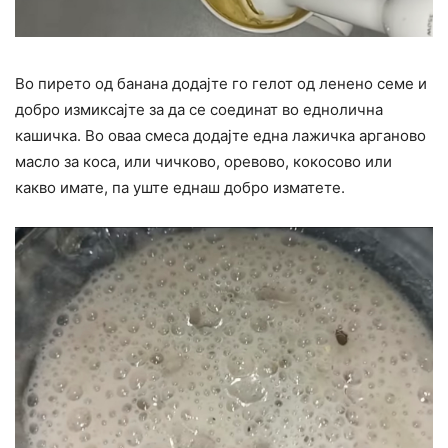
Во пирето од банана додајте го гелот од ленено семе и
добро измиксајте за да се соединат во еднолична
кашичка. Во оваа смеса додајте една лажичка арганово
масло за коса, или чичково, оревово, кокосово или
какво имате, па уште еднаш добро изматете.