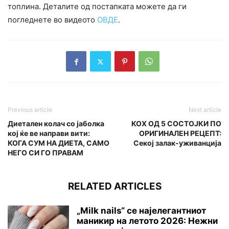
топлина. Деталите од постапката можете да ги
погледнете во видеото
ОВДЕ
.
Previous article
Next article
Диетален колач со јаболка
КОХ ОД 5 СОСТОЈКИ ПО
кој ќе ве направи вити:
ОРИГИНАЛЕН РЕЦЕПТ:
КОГА СУМ НА ДИЕТА, САМО
Секој залак-уживанција
НЕГО СИ ГО ПРАВАМ
RELATED ARTICLES
„Milk nails“ се најелегантниот
маникир на летото 2026: Нежни