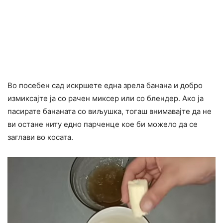
Во посебен сад искршете една зрела банана и добро
измиксајте ја со рачен миксер или со блендер. Ако ја
пасирате бананата со виљушка, тогаш внимавајте да не
ви остане ниту едно парченце кое би можело да се
заглави во косата.