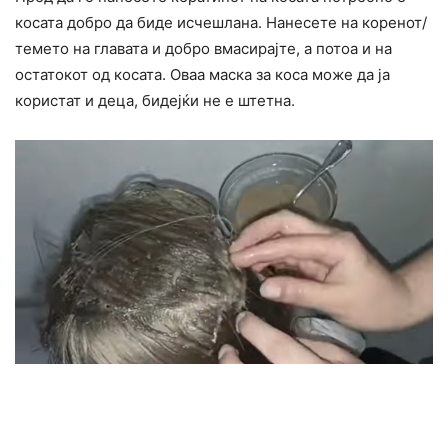
косата добро да биде исчешлана. Нанесете на коренот/
темето на главата и добро вмаcирајте, а потоа и на
остатокот од косата. Оваа маска за коса може да ја
користат и деца, бидејќи не е штетна.