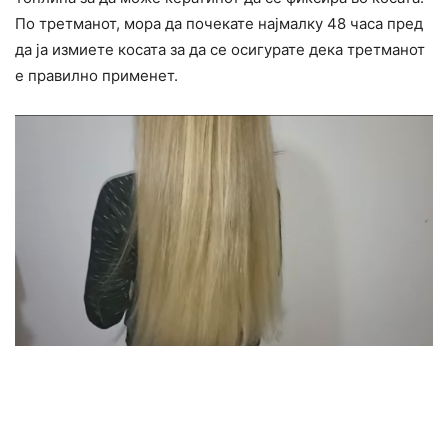
По третманот, мора да почекате најмалку 48 часа пред
да ја измиете косата за да се осигурате дека третманот
е правилно применет.