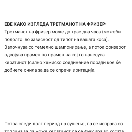
ЕВЕ КАКО ИЗГЛЕДА ТРЕТМАНОТ НА ФРИЗЕР:
Третманот на фризер може да трае два часа (можеби
подолго, во зависност од типот на вашата коса).
Започнува со темелно шампонирање, а потоа фризерот
одвојува прамен по прамен на кој го нанесува
кератинот (силно xемиско соединение поради кое ќе
добиете очила за да се спречи иритација.
Потоа следи долг период на сушење, па се исправа со
топлина за да може кератинот да се фиксира во косата.