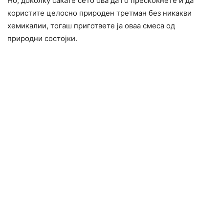
Но, доколку сакате сето ова да го прескокнете и да
користите целосно природен третман без никакви
xемикалии, тогаш пригответе ја оваа смеса од
природни состојки.