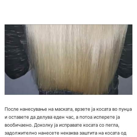
После нанесување на маската, врзете ја косата во пунџа
и оставете да делува еден час, а потоа исперете ја
вообичаено. Доколку ја исправате косата со пегла,
задолжително нанесете некаква заштита на косата од