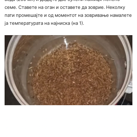
семе. Ставете на оган и оставете да зоврие. Неколку
пати промешајте и од моментот на зовривање намалете
ја температурата на најниска (на 1).