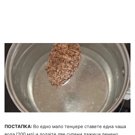
ПОСТАПКА:
Во едно мало тенџере ставете една чаша
вода (200 мл) и додајте две супени лажици ленено