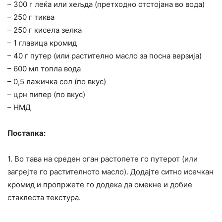
– 300 г леќа или хељда (претходно отстојана во вода)
– 250 г тиква
– 250 г кисела зелка
– 1 главица кромид
– 40 г путер (или растително масло за посна верзија)
– 600 мл топла вода
– 0,5 лажичка сол (по вкус)
– црн пипер (по вкус)
– НМД
Постапка:
1. Во тава на среден оган растопете го путерот (или
загрејте го растителното масло). Додајте ситно исечкан
кромид и пропржете го додека да омекне и добие
стаклеста текстура.