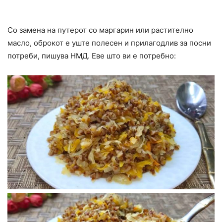
Со замена на путерот со маргарин или растително
масло, оброкот е уште полесен и прилагодлив за посни
потреби, пишува НМД. Еве што ви е потребно: