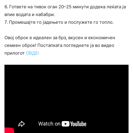
6. Гответе на тивок оган 20–25 минути додека леќата ја
впие водата и набабри.
7. Промешајте го јадењето и послужете го топло.
Овој оброк е идеален за брз, вкусен и економичен
семеен оброк! Постапката погледнете ја во видео
прилогот
ОВДЕ
: