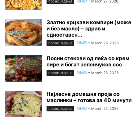
NMD
-
March 27, 2026
ПОСНО ЈАДЕЊЕ
Златно крцкави компири (може
и без масло) – здрав и
едноставен...
NMD
-
March 26, 2026
ПОСНО ЈАДЕЊЕ
Посни стекови од леќа со крем
пире и богат зеленчуков сос
NMD
-
March 26, 2026
ПОСНО ЈАДЕЊЕ
Најлесна домашна проја со
маслинки – готова за 40 минути
NMD
-
March 25, 2026
ПОСНО ЈАДЕЊЕ