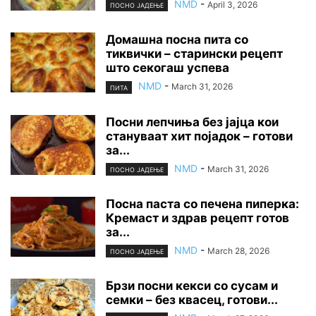
NMD
-
April 3, 2026
ПОСНО ЈАДЕЊЕ
Домашна посна пита со
тиквички – старински рецепт
што секогаш успева
NMD
-
March 31, 2026
ПИТА
Посни лепчиња без јајца кои
стануваат хит појадок – готови
за...
NMD
-
March 31, 2026
ПОСНО ЈАДЕЊЕ
Посна паста со печена пиперка:
Кремаст и здрав рецепт готов
за...
NMD
-
March 28, 2026
ПОСНО ЈАДЕЊЕ
Брзи посни кекси со сусам и
семки – без квасец, готови...