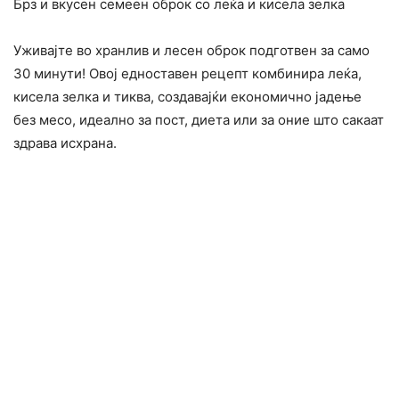
Брз и вкусен семеен оброк со леќа и кисела зелка
Уживајте во хранлив и лесен оброк подготвен за само
30 минути! Овој едноставен рецепт комбинира леќа,
кисела зелка и тиква, создавајќи економично јадење
без месо, идеално за пост, диета или за оние што сакаат
здрава исхрана.