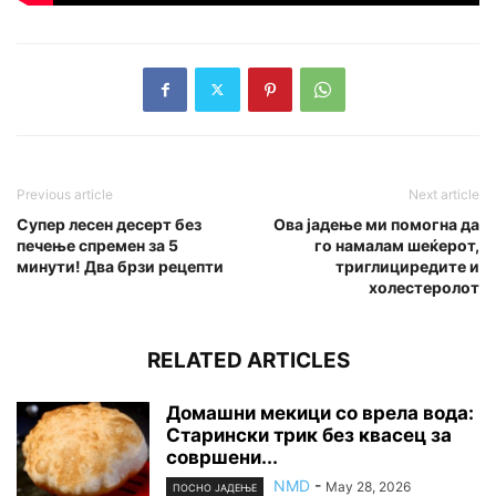
Previous article
Next article
Супер лесен десерт без
Ова јадење ми помогна да
печење спремен за 5
го намалам шеќерот,
минути! Два брзи рецепти
триглициредите и
холестеролот
RELATED ARTICLES
Домашни мекици со врела вода:
Старински трик без квасец за
совршени...
NMD
-
May 28, 2026
ПОСНО ЈАДЕЊЕ