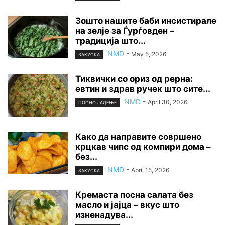
Зошто нашите баби инсистирале
на зелје за Ѓурѓовден –
традиција што...
NMD
-
May 5, 2026
ЗАКУСКА
Тиквички со ориз од рерна:
евтин и здрав ручек што сите...
NMD
-
April 30, 2026
ПОСНО ЈАДЕЊЕ
Како да направите совршено
крцкав чипс од компири дома –
без...
NMD
-
April 15, 2026
ЗАКУСКА
Кремаста посна салата без
масло и јајца – вкус што
изненадува...