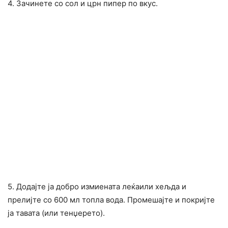
4. Зачинете со сол и црн пипер по вкус.
5. Додајте ја добро измиената леќаили хељда и
прелијте со 600 мл топла вода. Промешајте и покријте
ја тавата (или тенџерето).