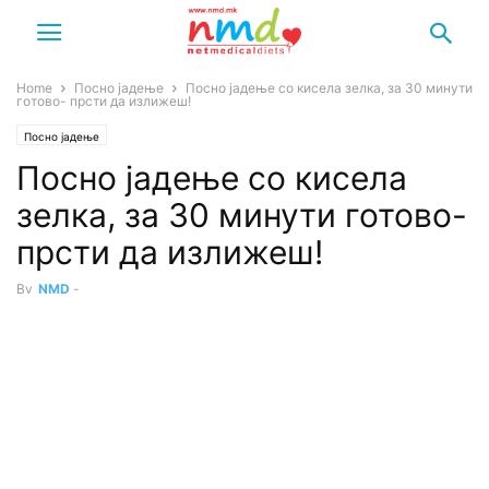
Home
Посно јадење
Посно јадење со кисела зелка, за 30 минути
готово- прсти да излижеш!
Посно јадење
Посно јадење со кисела
зелка, за 30 минути готово-
прсти да излижеш!
By
NMD
-