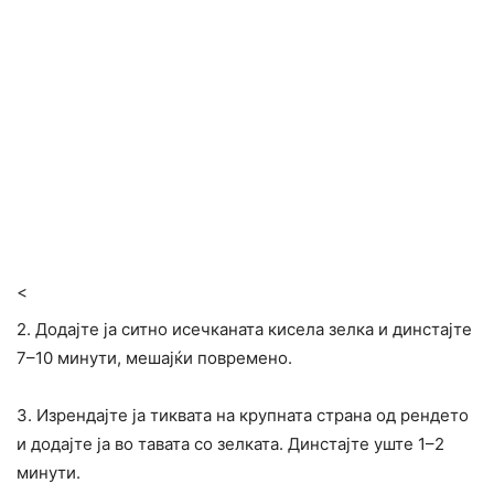
<
2. Додајте ја ситно исечканата кисела зелка и динстајте
7–10 минути, мешајќи повремено.
3. Изрендајте ја тиквата на крупната страна од рендето
и додајте ја во тавата со зелката. Динстајте уште 1–2
минути.