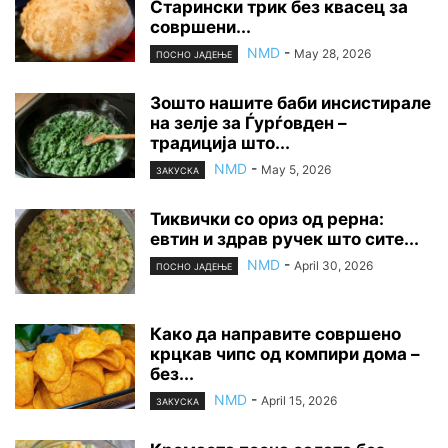
Старински трик без квасец за
совршени...
NMD
-
May 28, 2026
ПОСНО ЈАДЕЊЕ
Зошто нашите баби инсистирале
на зелје за Ѓурѓовден –
традиција што...
NMD
-
May 5, 2026
ЗАКУСКА
Тиквички со ориз од рерна:
евтин и здрав ручек што сите...
NMD
-
April 30, 2026
ПОСНО ЈАДЕЊЕ
Како да направите совршено
крцкав чипс од компири дома –
без...
NMD
-
April 15, 2026
ЗАКУСКА