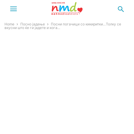
Home
Посно јадење
Посни погачици со кикиритки…Толку се
вкусни што ќе ги јадете и кога...