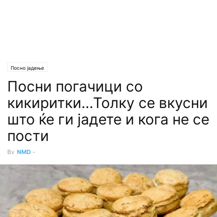
Посно јадење
Посни погачици со
кикиритки…Толку се вкусни
што ќе ги јадете и кога не се
пости
By
NMD
-