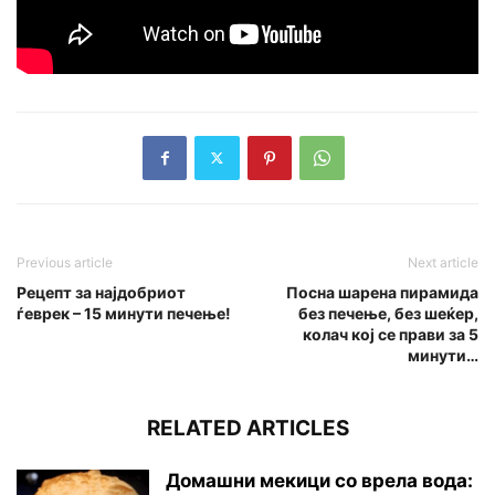
Previous article
Next article
Рецепт за најдобриот
Посна шарена пирамида
ѓеврек – 15 минути печење!
без печење, без шеќер,
колач кој се прави за 5
минути…
RELATED ARTICLES
Домашни мекици со врела вода: