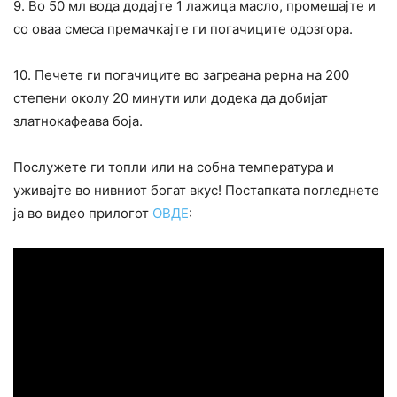
9. Во 50 мл вода додајте 1 лажица масло, промешајте и
со оваа смеса премачкајте ги погачиците одозгора.
10. Печете ги погачиците во загреана рерна на 200
степени околу 20 минути или додека да добијат
златнокафеава боја.
Послужете ги топли или на собна температура и
уживајте во нивниот богат вкус! Постапката погледнете
ја во видео прилогот
ОВДЕ
: