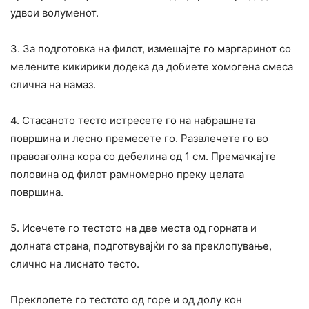
удвои волуменот.
3. За подготовка на филот, измешајте го маргаринот со
мелените кикирики додека да добиете хомогена смеса
слична на намаз.
4. Стасаното тесто истресете го на набрашнета
површина и лесно премесете го. Развлечете го во
правоаголна кора со дебелина од 1 см. Премачкајте
половина од филот рамномерно преку целата
површина.
5. Исечете го тестото на две места од горната и
долната страна, подготвувајќи го за преклопување,
слично на лиснато тесто.
Преклопете го тестото од горе и од долу кон