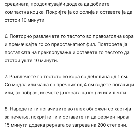
средината, продолжувајќи додека да добиете
компактна коцка. Покријте ја со фолија и оставете ја да
отстои 10 минути.
6. Повторно развлечете го тестото во правоаголна кора
и премачкајте го со преостанатиот фил. Повторете ја
постапката на преклопување и оставете го тестото да
отстои уште 10 минути.
7. Развлечете го тестото во кора со дебелина од 1 см.
Со модла или чаша со пречник од 4 см вадете погачици
или, за побрзо, исечете ја кората на коцки или ленти.
8. Наредете ги погачиците во плех обложен со хартија
за печење, покријте ги и оставете ги да ферментираат
15 минути додека рерната се загрева на 200 степени.