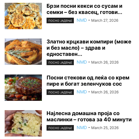
Брзи посни кекси со сусам и
семки – без квасец, готови...
NMD
-
March 27, 2026
ПОСНО ЈАДЕЊЕ
Златно крцкави компири (може
и без масло) – здрав и
едноставен...
NMD
-
March 26, 2026
ПОСНО ЈАДЕЊЕ
Посни стекови од леќа со крем
пире и богат зеленчуков сос
NMD
-
March 26, 2026
ПОСНО ЈАДЕЊЕ
Најлесна домашна проја со
маслинки – готова за 40 минути
NMD
-
March 25, 2026
ПОСНО ЈАДЕЊЕ