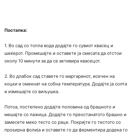
Постапка:
1. Во сад со топла вода додајте го сувиот квасец и
шеќерот. Промешајте и оставете ја смесата да отстои
околу 10 минути за да се активира квасецот.
2. Во длабок сад ставете го маргаринот, исечен на
коцки и омекнат на собна температура. Додајте ја солта
и измешајте со виљушка.
Потоа, постепено додајте половина од брашното и
мешајте со лажица. Додајте го преостанатото брашно и
замесете меко тесто со раце. Покријте го тестото со
проѕирна фолија и оставете го да ферментира додека го