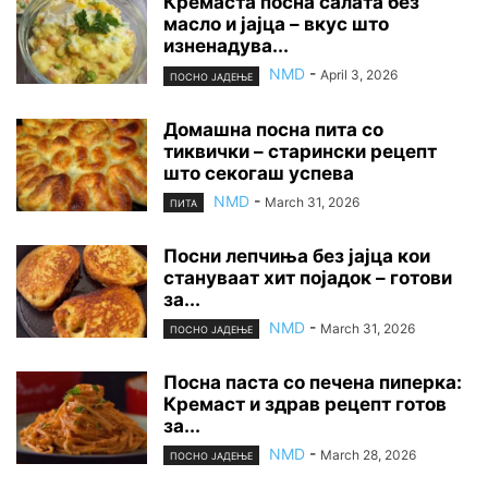
Кремаста посна салата без
масло и јајца – вкус што
изненадува...
NMD
-
April 3, 2026
ПОСНО ЈАДЕЊЕ
Домашна посна пита со
тиквички – старински рецепт
што секогаш успева
NMD
-
March 31, 2026
ПИТА
Посни лепчиња без јајца кои
стануваат хит појадок – готови
за...
NMD
-
March 31, 2026
ПОСНО ЈАДЕЊЕ
Посна паста со печена пиперка:
Кремаст и здрав рецепт готов
за...
NMD
-
March 28, 2026
ПОСНО ЈАДЕЊЕ