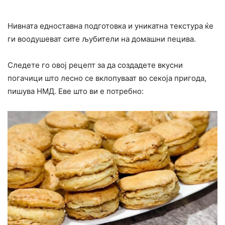
Нивната едноставна подготовка и уникатна текстура ќе
ги воодушеват сите љубители на домашни пецива.
Следете го овој рецепт за да создадете вкусни
погачици што лесно се вклопуваат во секоја пригода,
пишува НМД. Еве што ви е потребно: