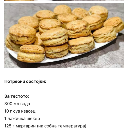
Потребни состојки:
За тестото:
300 мл вода
10 г сув квасец
1 лажичка шеќер
125 г маргарин (на собна температура)