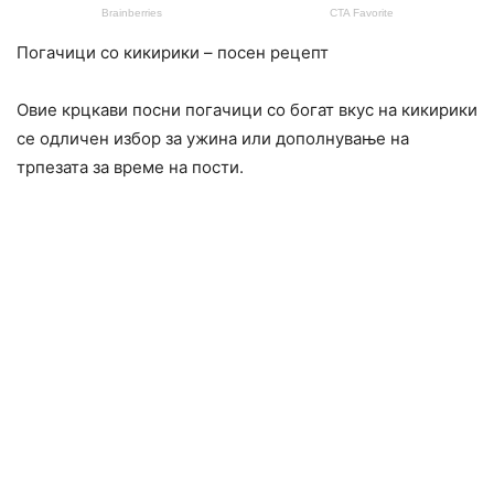
Погачици со кикирики – посен рецепт
Овие крцкави посни погачици со богат вкус на кикирики
се одличен избор за ужина или дополнување на
трпезата за време на пости.