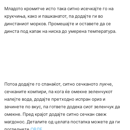
Младото кромитче исто така ситно исечкајте го на
крукчиња, како и пашканатот, па додајте ги во
динстаниот морков. Промешајте и оставете да се
динста под капак на ниска до умерена температура.
Потоа додајте го спанаќот, ситно сечканото лукче,
сечканите компири, па кога ќе омекне зеленчукот
налејте вода, додајте претходно испран ориз и
зачинете по вкус, па гответе додека сиот зеленчук да
омекне. Пред крајот додајте ситно сечкан свеж
магдонос. Деталите од целата постапка можете да ги
погледнете
ОВДЕ
.