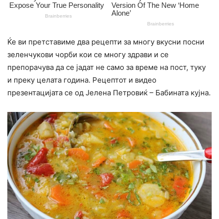
Ќе ви претставиме два рецепти за многу вкусни посни
зеленчукови чорби кои се многу здрави и се
препорачува да се јадат не само за време на пост, туку
и преку целата година. Рецептот и видео
презентацијата се од Јелена Петровиќ – Бабината кујна.