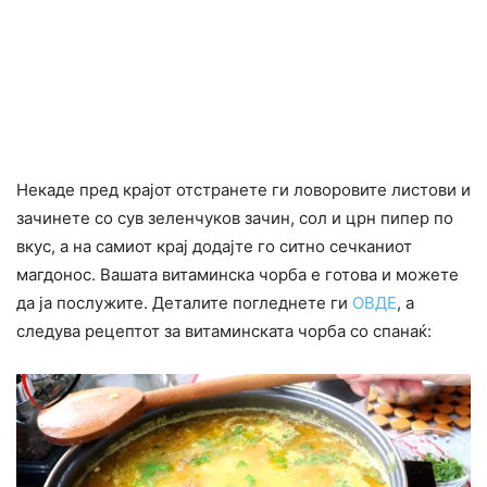
Некаде пред крајот отстранете ги ловоровите листови и
зачинете со сув зеленчуков зачин, сол и црн пипер по
вкус, а на самиот крај додајте го ситно сечканиот
магдонос. Вашата витаминска чорба е готова и можете
да ја послужите. Деталите погледнете ги
ОВДЕ
, а
следува рецептот за витаминската чорба со спанаќ: