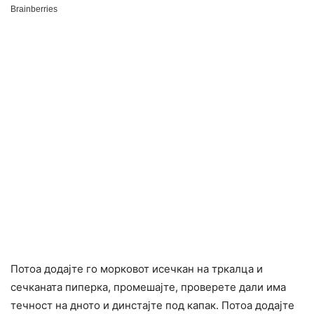
Потоа додајте го морковот исечкан на тркалца и
сечканата пиперка, промешајте, проверете дали има
течност на дното и динстајте под капак. Потоа додајте