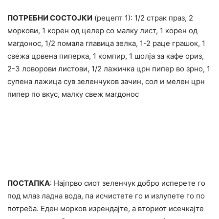
ПОТРЕБНИ СОСТОЈКИ
(рецепт 1): 1/2 страк праз, 2
моркови, 1 корен од целер со малку лист, 1 корен од
магдонос, 1/2 помала главица зелка, 1-2 раце грашок, 1
свежа црвена пиперка, 1 компир, 1 шолја за кафе ориз,
2-3 ловорови листови, 1/2 лажичка црн пипер во зрно, 1
супена лажица сув зеленчуков зачин, сол и мелен црн
пипер по вкус, малку свеж магдонос
ПОСТАПКА
: Најпрво сиот зеленчук добро исперете го
под млаз ладна вода, па исчистете го и излупете го по
потреба. Еден морков изрендајте, а вториот исечкајте