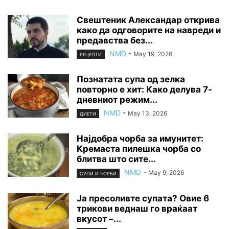
Свештеник Александар открива
како да одговорите на навреди и
предавства без...
NMD
-
May 19, 2026
РЕЦЕПТИ
Познатата супа од зелка
повторно е хит: Како делува 7-
дневниот режим...
NMD
-
May 13, 2026
ДИЕТИ
Најдобра чорба за имунитет:
Кремаста пилешка чорба со
блитва што сите...
NMD
-
May 9, 2026
СУПИ И ЧОРБИ
Ја пресоливте супата? Овие 6
трикови веднаш го враќаат
вкусот –...