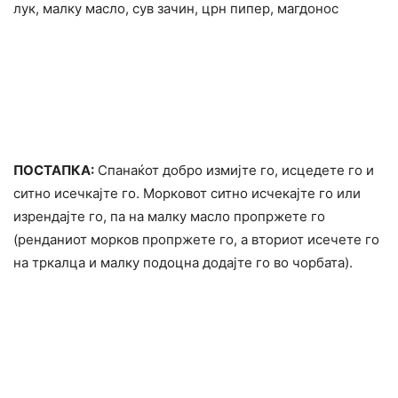
лук, малку масло, сув зачин, црн пипер, магдонос
ПОСТАПКА:
Спанаќот добро измијте го, исцедете го и
ситно исечкајте го. Морковот ситно исчекајте го или
изрендајте го, па на малку масло пропржете го
(ренданиот морков пропржете го, а вториот исечете го
на тркалца и малку подоцна додајте го во чорбата).