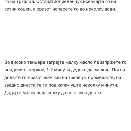
го на тркалца. Останатиот зеленчук исечкајте го на
ситни коцки, а оризот исперете го во неколку води.
Во високо тенџере загрејте малку масло па запржете го
ренданиот морков, 1-2 минути додека да омекне. Потоа
додајте го празот исечкан на тркалца, промешајте, па
заедно динстајте ги под капак уште неколку минути.
Додајте малку вода колку да не е суво дното.