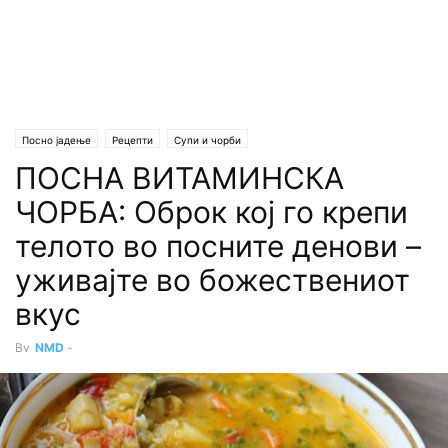
Посно јадење
Рецепти
Супи и чорби
ПОСНА ВИТАМИНСКА
ЧОРБА: Оброк кој го крепи
телото во посните денови –
уживајте во божествениот
вкус
By
NMD
-