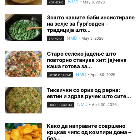
NMD
-
May 6, 2026
КОРИСНО
Зошто нашите баби инсистирале
на зелје за Ѓурѓовден –
традиција што...
NMD
-
May 5, 2026
ЗАКУСКА
Старо селско јадење што
повторно станува хит: јајчена
каша готова за...
NMD
-
April 30, 2026
СУПИ И ЧОРБИ
Тиквички со ориз од рерна:
евтин и здрав ручек што сите...
NMD
-
April 30, 2026
ПОСНО ЈАДЕЊЕ
Како да направите совршено
крцкав чипс од компири дома –
без...