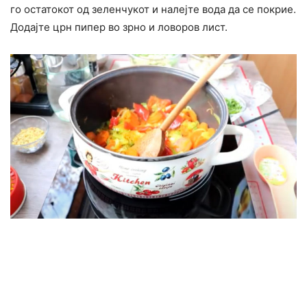
го остатокот од зеленчукот и налејте вода да се покрие.
Додајте црн пипер во зрно и ловоров лист.