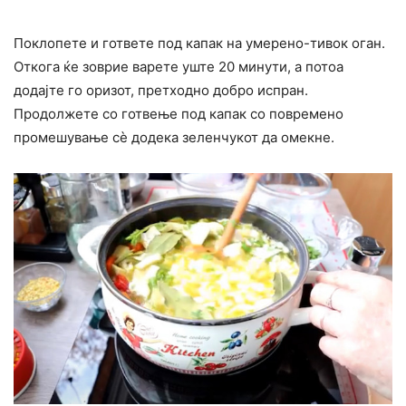
Поклопете и гответе под капак на умерено-тивок оган.
Откога ќе зоврие варете уште 20 минути, а потоа
додајте го оризот, претходно добро испран.
Продолжете со готвење под капак со повремено
промешување сè додека зеленчукот да омекне.