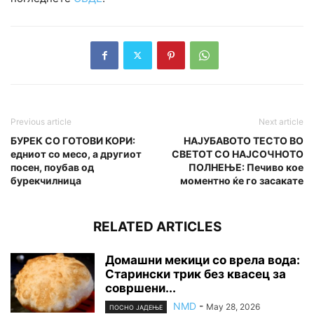
Previous article
Next article
БУРЕК СО ГОТОВИ КОРИ:
НАЈУБАВОТО ТЕСТО ВО
едниот со месо, а другиот
СВЕТОТ СО НАЈСОЧНОТО
посен, поубав од
ПОЛНЕЊЕ: Печиво кое
бурекчилница
моментно ќе го засакате
RELATED ARTICLES
Домашни мекици со врела вода:
Старински трик без квасец за
совршени...
NMD
-
May 28, 2026
ПОСНО ЈАДЕЊЕ