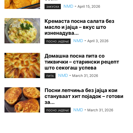
NMD
-
April 15, 2026
ЗАКУСКА
Кремаста посна салата без
масло и јајца – вкус што
изненадува...
NMD
-
April 3, 2026
ПОСНО ЈАДЕЊЕ
Домашна посна пита со
тиквички – старински рецепт
што секогаш успева
NMD
-
March 31, 2026
ПИТА
Посни лепчиња без јајца кои
стануваат хит појадок – готови
за...
NMD
-
March 31, 2026
ПОСНО ЈАДЕЊЕ