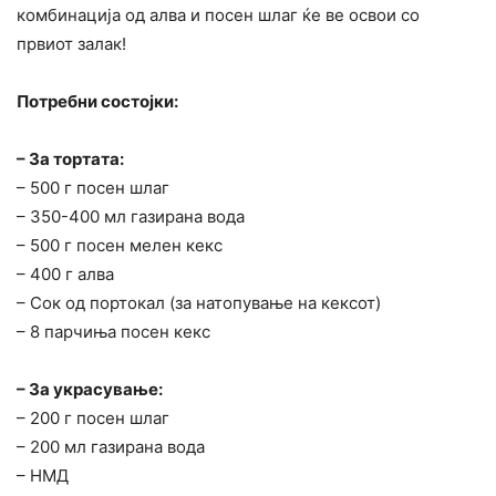
комбинација од алва и посен шлаг ќе ве освои со
првиот залак!
Потребни состојки:
– За тортата:
– 500 г посен шлаг
– 350-400 мл газирана вода
– 500 г посен мелен кекс
– 400 г алва
– Сок од портокал (за натопување на кексот)
– 8 парчиња посен кекс
– За украсување:
– 200 г посен шлаг
– 200 мл газирана вода
– НМД