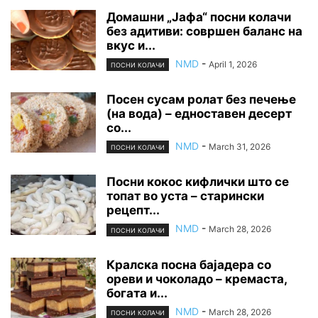
Домашни „Јафа“ посни колачи
без адитиви: совршен баланс на
вкус и...
NMD
-
April 1, 2026
ПОСНИ КОЛАЧИ
Посен сусам ролат без печење
(на вода) – едноставен десерт
со...
NMD
-
March 31, 2026
ПОСНИ КОЛАЧИ
Посни кокос кифлички што се
топат во уста – старински
рецепт...
NMD
-
March 28, 2026
ПОСНИ КОЛАЧИ
Кралска посна бајадера со
ореви и чоколадо – кремаста,
богата и...
NMD
-
March 28, 2026
ПОСНИ КОЛАЧИ