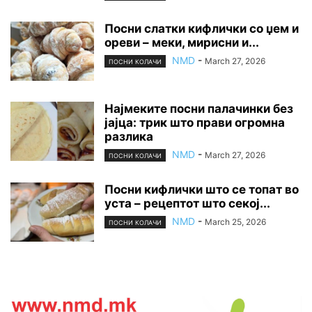
Посни слатки кифлички со џем и
ореви – меки, мирисни и...
NMD
-
March 27, 2026
ПОСНИ КОЛАЧИ
Најмеките посни палачинки без
јајца: трик што прави огромна
разлика
NMD
-
March 27, 2026
ПОСНИ КОЛАЧИ
Посни кифлички што се топат во
уста – рецептот што секој...
NMD
-
March 25, 2026
ПОСНИ КОЛАЧИ