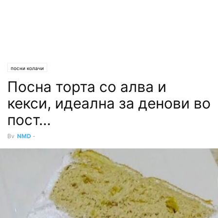
посни колачи
Посна торта со алва и
кекси, идеална за денови во
пост…
By
NMD
-