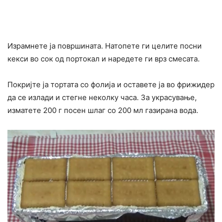
Израмнете ја површината. Натопете ги целите посни
кекси во сок од портокал и наредете ги врз смесата.
Покријте ја тортата со фолија и оставете ја во фрижидер
да се излади и стегне неколку часа. За украсување,
изматете 200 г посен шлаг со 200 мл газирана вода.