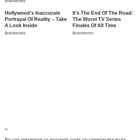
<
Во сад изматете го посниот шлаг со газираната вода