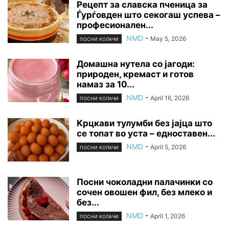
Рецепт за славска пченица за
Ѓурѓовден што секогаш успева –
професионален...
NMD
-
May 5, 2026
ПОСНИ КОЛАЧИ
Домашна нутела со јагоди:
природен, кремаст и готов
намаз за 10...
NMD
-
April 16, 2026
ПОСНИ КОЛАЧИ
Крцкави тулумби без јајца што
се топат во уста – едноставен...
NMD
-
April 5, 2026
ПОСНИ КОЛАЧИ
Посни чоколадни палачинки со
сочен овошен фил, без млеко и
без...
NMD
-
April 1, 2026
ПОСНИ КОЛАЧИ