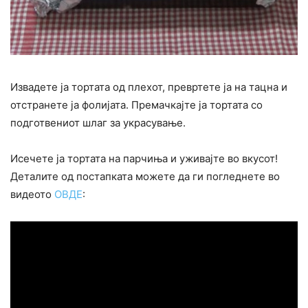
Извадете ја тортата од плехот, превртете ја на тацна и
отстранете ја фолијата. Премачкајте ја тортата со
подготвениот шлаг за украсување.
Исечете ја тортата на парчиња и уживајте во вкусот!
Деталите од постапката можете да ги погледнете во
видеото
ОВДЕ
: