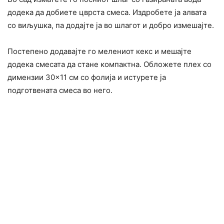
додека да добиете цврста смеса. Издробете ја алвата
со виљушка, па додајте ја во шлагот и добро измешајте.
Постепено додавајте го мелениот кекс и мешајте
додека смесата да стане компактна. Обложете плех со
димензии 30×11 см со фолија и истурете ја
подготвената смеса во него.