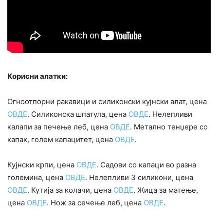
Корисни алатки:
Огноотпорни ракавици и силиконски кујнски алат, цена
ОВДЕ
. Силиконска шпатула, цена
ОВДЕ
. Нелепливи
калапи за печење леб, цена
ОВДЕ
. Метално тенџере со
капак, голем капацитет, цена
ОВДЕ
.
Кујнски крпи, цена
ОВДЕ
. Садови со капаци во разна
големина, цена
ОВДЕ
. Нелепливи 3 силикони, цена
ОВДЕ
. Кутија за колачи, цена
ОВДЕ
. Жица за матење,
цена
ОВДЕ
. Нож за сечење леб, цена
ОВДЕ
.