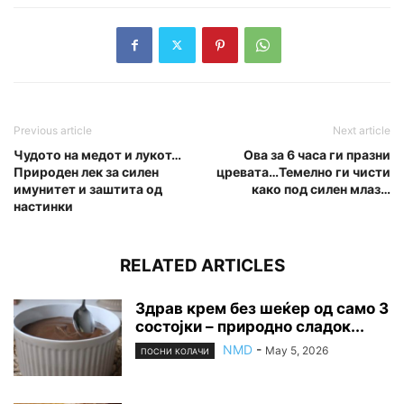
Previous article
Next article
Чудото на медот и лукот…
Ова за 6 часа ги празни
Природен лек за силен
цревата…Темелно ги чисти
имунитет и заштита од
како под силен млаз…
настинки
RELATED ARTICLES
Здрав крем без шеќер од само 3
состојки – природно сладок...
NMD
-
May 5, 2026
ПОСНИ КОЛАЧИ