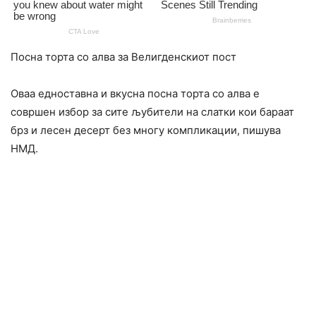
Посна торта со алва за Велигденскиот пост
Оваа едноставна и вкусна посна торта со алва е
совршен избор за сите љубители на слатки кои бараат
брз и лесен десерт без многу компликации, пишува
НМД.