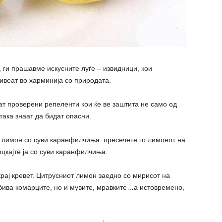
 ги прашавме искусните луѓе – извидници, кои
ивеат во харминија со природата.
тат проверени репеленти кои ќе ве заштита не само од
така знаат да бидат опасни.
 е лимон со суви каранфилчиња: пресечете го лимонот на
цкајте ја со суви каранфилчиња.
крај кревет. Цитрусниот лимон заедно со мирисот на
бива комарците, но и мувите, мравките…а истовремено,