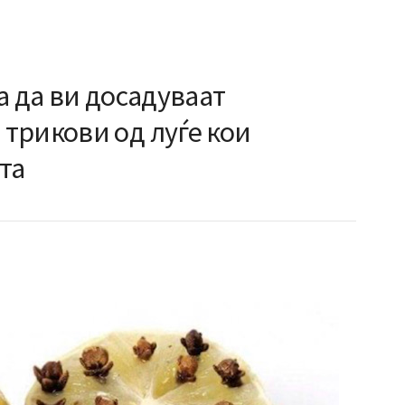
а да ви досадуваат
трикови од луѓе кои
та