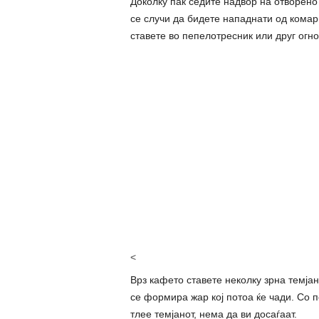
Доколку пак седите надвор на отворено
се случи да бидете нападнати од комар
ставете во пепелотресник или друг огн
<
Врз кафето ставете неколку зрна темјан
се формира жар кој потоа ќе чади. Со 
тлее темјанот, нема да ви досаѓаат.