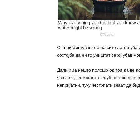
Со пристигнувањето на сите летни убави
состојба да ни го уништат секој убав мо
Дали има нешто полошо од тоа да ве и
чешање, на местото на убодот со денов
непријатни, туку честопати знаат да бид