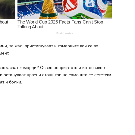
ни, за жал, пристигнуваат и комарците кои се во
мент.
спокасаат комарци? Освен непријатото и интензивно
и остануваат црвени отоци кои не само што се естетски
ат и болни.