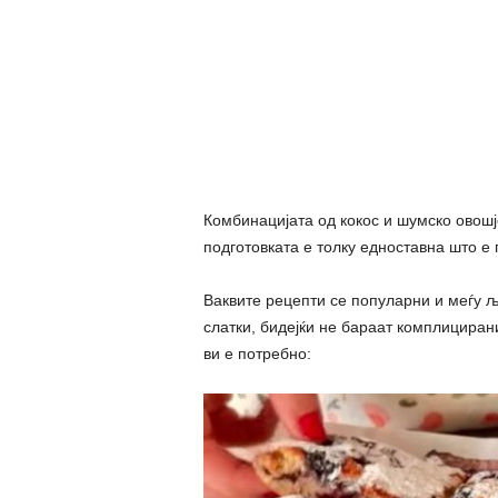
Комбинацијата од кокос и шумско овошј
подготовката е толку едноставна што е 
Ваквите рецепти се популарни и меѓу љ
слатки, бидејќи не бараат комплициран
ви е потребно: