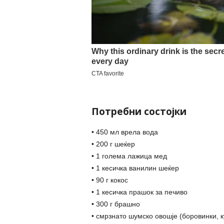
Потребни состојки
• 450 мл врела вода
• 200 г шеќер
• 1 голема лажица мед
• 1 кесичка ванилин шеќер
• 90 г кокос
• 1 кесичка прашок за печиво
• 300 г брашно
• смрзнато шумско овошје (боровинки, к