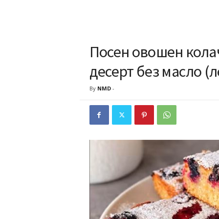
Посен овошен колач
десерт без масло (
By
NMD
-