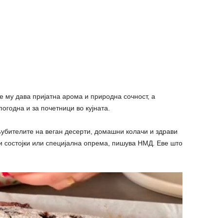
е му дава пријатна арома и природна сочност, а
погодна и за почетници во кујната.
убителите на веган десерти, домашни колачи и здрави
и состојки или специјална опрема, пишува НМД. Еве што