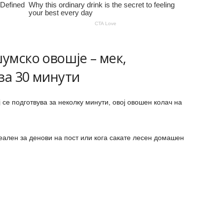
шумско овошје – мек,
за 30 минути
 се подготвува за неколку минути, овој овошен колач на
еален за денови на пост или кога сакате лесен домашен