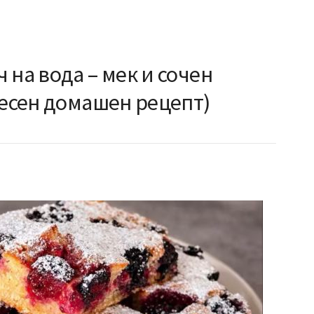
 на вода – мек и сочен
лесен домашен рецепт)