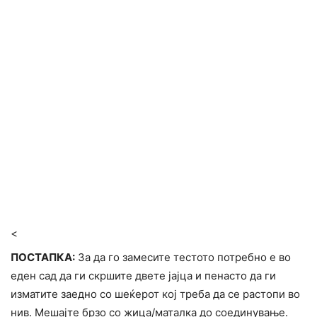
<
ПОСТАПКА:
За да го замесите тестото потребно е во
еден сад да ги скршите двете јајца и пенасто да ги
изматите заедно со шеќерот кој треба да се растопи во
нив. Мешајте брзо со жица/маталка до соединување.