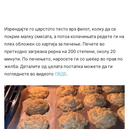
Изрендајте го цврстото тесто врз филот, колку да се
покрие малку смесата, а потоа колачињата редете ги на
плех обложен со хартија за печење. Печете во
претходно загреана рерна на 200 степени, околу 20
минути. По печењето, наросете ги со шеќер во прав по
желба. Деталите од целата постапка можете да ги
погледнете во видеото
ОВДЕ
.