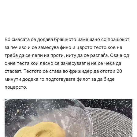
Во смесата се додава брашното измешано со прашокот
за печиво и се замесува фино и цврсто тесто кое не
треба да се лепи на прсти, ниту да се распаѓа. Ова е од
оние теста кои лесно се замесуваат и не се чека да
стасаат. Тестото се става во фрижидер да отстои 20
минути додека го подготвувате филот за да биде
поцврсто.