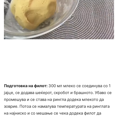
Подготовка на филот:
300 мл млеко се соединува со 1
јајце, се додава шеќерот, скробот и брашното. Убаво се
промешува и се става на рингла додека млекото да
зоврие. Потоа се намалува температурата на ринглата
на најниско и со мешање се чека додека филот да