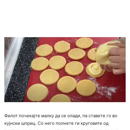
Филот почекајте малку да се олади, па ставете го во
кујнски шприц. Со него полнете ги круговите од