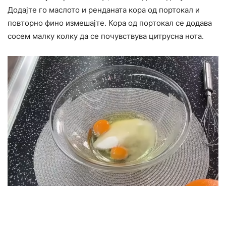
Додајте го маслото и ренданата кора од портокал и
повторно фино измешајте. Кора од портокал се додава
сосем малку колку да се почувствува цитрусна нота.