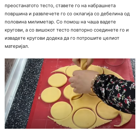
преостанатото тесто, ставете го на набрашнета
површина и развлечете го со оклагија со дебелина од
половина милиметар. Со помош на чаша вадете
кругови, а со вишокот тесто повторно соединете го и
извадете кругови додека да го потрошите целиот
материјал.