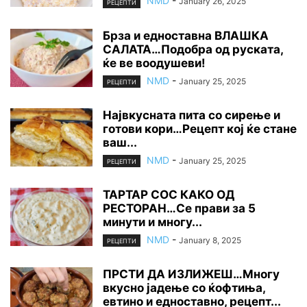
NMD
-
January 26, 2025
РЕЦЕПТИ
Брза и едноставна ВЛАШКА
САЛАТА…Подобра од руската,
ќе ве воодушеви!
NMD
-
January 25, 2025
РЕЦЕПТИ
Највкусната пита со сирење и
готови кори…Рецепт кој ќе стане
ваш...
NMD
-
January 25, 2025
РЕЦЕПТИ
ТАРТАР СОС КАКО ОД
РЕСТОРАН…Се прави за 5
минути и многу...
NMD
-
January 8, 2025
РЕЦЕПТИ
ПРСТИ ДА ИЗЛИЖЕШ…Многу
вкусно јадење со ќофтиња,
евтино и едноставно, рецепт...