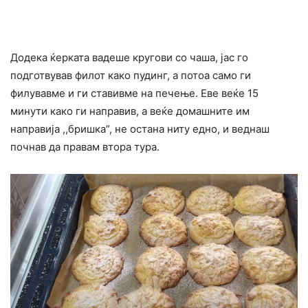
Додека ќерката вадеше кругови со чаша, јас го
подготвував филот како пудинг, а потоа само ги
филувавме и ги ставивме на печење. Еве веќе 15
минути како ги направив, а веќе домашните им
направија ,,бришка”, не остана ниту едно, и веднаш
почнав да правам втора тура.