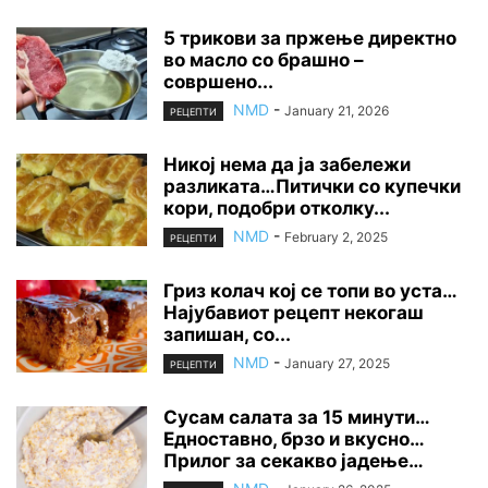
5 трикови за пржење директно
во масло со брашно –
совршено...
NMD
-
January 21, 2026
РЕЦЕПТИ
Никој нема да ја забележи
разликата…Питички со купечки
кори, подобри отколку...
NMD
-
February 2, 2025
РЕЦЕПТИ
Гриз колач кој се топи во уста…
Најубавиот рецепт некогаш
запишан, со...
NMD
-
January 27, 2025
РЕЦЕПТИ
Сусам салата за 15 минути…
Едноставно, брзо и вкусно…
Прилог за секакво јадење…