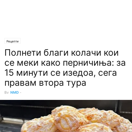
Рецепти
Полнети благи колачи кои
се меки како перничиња: за
15 минути се изедоа, сега
правам втора тура
By
NMD
-