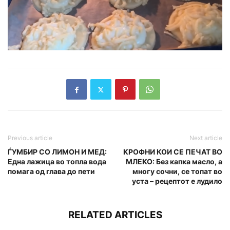
Previous article
Next article
ЃУМБИР СО ЛИМОН И МЕД:
КРОФНИ КОИ СЕ ПЕЧАТ ВО
Една лажица во топла вода
МЛЕКО: Без капка масло, а
помага од глава до пети
многу сочни, се топат во
уста – рецептот е лудило
RELATED ARTICLES