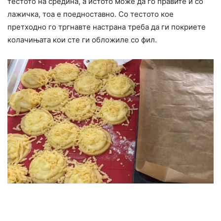
тестото на средина, а истото може да го правите и со
лажичка, тоа е поедноставно. Со тестото кое
претходно го тргнавте настрана треба да ги покриете
колачињата кои сте ги обложиле со фил.