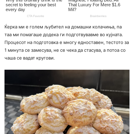
Ќерка ми е голем љубител на домашни колачиња, па
таа ми помагаше додека ги подготвувавме во кујната.
Процесот на подготовка е многу едноставен, тестото за
1 минута се замесува, не се чека да стасува, а потоа со
чаша се вадат кругови.