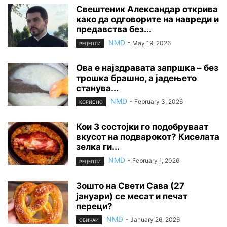
Свештеник Александар открива
како да одговорите на навреди и
предавства без...
NMD
-
May 19, 2026
РЕЦЕПТИ
Ова е најздравата запршка – без
трошка брашно, а јадењето
станува...
NMD
-
February 3, 2026
КОРИСНО
Кои 3 состојки го подобруваат
вкусот на подварокот? Киселата
зелка ги...
NMD
-
February 1, 2026
РЕЦЕПТИ
Зошто на Свети Сава (27
јануари) се месат и печат
переци?
NMD
-
January 26, 2026
ОБИЧАИ