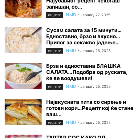
Најубавиот рецепт некогаш
запишан, со...
NMD
-
January 27, 2025
РЕЦЕПТИ
Сусам салата за 15 минути…
Едноставно, брзо и вкусно…
Прилог за секакво јадење…
NMD
-
January 26, 2025
РЕЦЕПТИ
Брза и едноставна ВЛАШКА
САЛАТА…Подобра од руската,
ќе ве воодушеви!
NMD
-
January 25, 2025
РЕЦЕПТИ
Највкусната пита со сирење и
готови кори…Рецепт кој ќе стане
ваш...
NMD
-
January 25, 2025
РЕЦЕПТИ
ТАРТАР СОС КАКО ОД