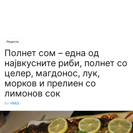
Рецепти
Полнет сом – една од
највкусните риби, полнет со
целер, магдонос, лук,
морков и прелиен со
лимонов сок
By
НМД
-