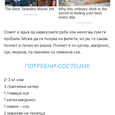
Сомот е една од највкусните руби кои некогаш сум ги
пробала. Може да се похува на филети, но јас го сакам
полнет и печен во рерна. Полнет е со целер, магдонос,
лук, морков, па прелиен со лимонов сок.
ПОТРЕБНИ СОСТОЈКИ:
2-3 кг сом
3 гранчиња целер
1 главица лук
1 китка магдонос
1 лимон – сок
2 маркови на тркалца