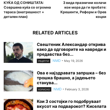
КУЌА ОД СОНИШТАТА:
3 вида празнични колачи
Совршена куќа со огромна
кои мора да ги пробате:
тераса (внатрешност +
Крешенти, Реформ и Орев
детален план)
коцки
RELATED ARTICLES
Свештеник Александар открива
како да одговорите на навреди и
предавства без...
NMD
-
May 19, 2026
РЕЦЕПТИ
Ова е најздравата запршка – без
трошка брашно, а јадењето
станува...
NMD
-
February 3, 2026
КОРИСНО
Кои 3 состојки го подобруваат
вкусот на подварокот? Киселата