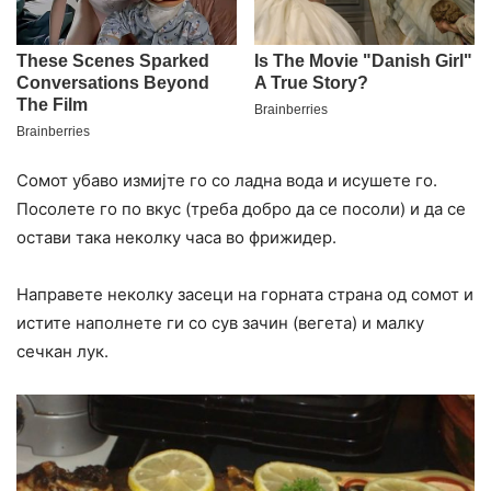
Сомот убаво измијте го со ладна вода и исушете го.
Посолете го по вкус (треба добро да се посоли) и да се
остави така неколку часа во фрижидер.
Направете неколку засеци на горната страна од сомот и
истите наполнете ги со сув зачин (вегета) и малку
сечкан лук.