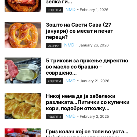
зелка ги...
NMD
-
February 1, 2026
РЕЦЕПТИ
Зошто на Свети Сава (27
јануари) се месат и печат
переци?
NMD
-
January 26, 2026
ОБИЧАИ
5 трикови за пржење директно
во масло со брашно –
совршено...
NMD
-
January 21, 2026
РЕЦЕПТИ
Никој нема да ја забележи
разликата…Питички со купечки
кори, подобри отколку...
NMD
-
February 2, 2025
РЕЦЕПТИ
Гриз колач кој се топи во уста…