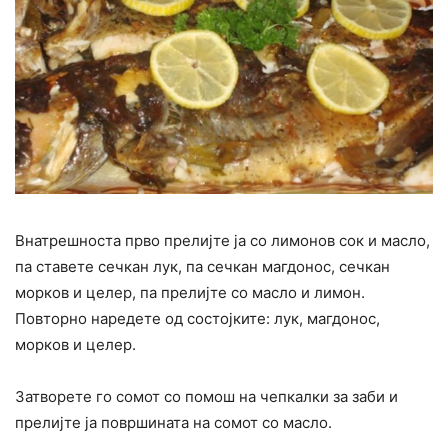
Внатрешноста прво прелијте ја со лимонов сок и масло,
па ставете сечкан лук, па сечкан магдонос, сечкан
морков и целер, па прелијте со масло и лимон.
Повторно наредете од состојките: лук, магдонос,
морков и целер.
Затворете го сомот со помош на чепкалки за заби и
прелијте ја површината на сомот со масло.