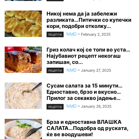
Никој нема да ја забележи
разликата…Питички со купечки
кори, подобри отколку...
NMD
-
February 2, 2025
РЕЦЕПТИ
Гриз колач кој се топи во уста…
Најубавиот рецепт некогаш
запишан, со...
NMD
-
January 27, 2025
РЕЦЕПТИ
Сусам салата за 15 минути…
Едноставно, брзо и вкусно…
Прилог за секакво јадење…
NMD
-
January 26, 2025
РЕЦЕПТИ
Брза и едноставна ВЛАШКА
САЛАТА…Подобра од руската,
ќе ве воодушеви!