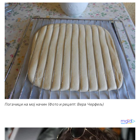
Погачици на мој начин (Фото и рецепт: Вера Черфељ)