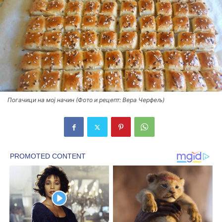
Погачици на мој начин (Фото и рецепт: Вера Черфељ)