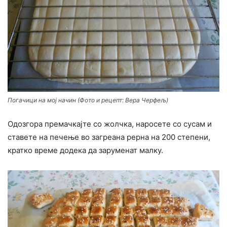
Погачици на мој начин (Фото и рецепт: Вера Черфељ)
Одозгора премачкајте со жолчка, наросете со сусам и
ставете на печење во загреана рерна на 200 степени,
кратко време додека да заруменат малку.