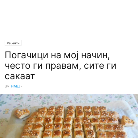
Рецепти
Погачици на мој начин,
често ги правам, сите ги
сакаат
By
НМД
-