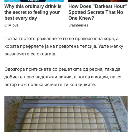
Потоа тестото развлечете го во правоаголна кора, а
кората префрлете ја на превртена тепсија. Уште малку
развлечете со оклагија.
Одозгора притиснете со решетката од рерна, така да
добиете прво надолжни линии, а потоа и коцки, па со
остар нож полека исечете ги коцкичките.