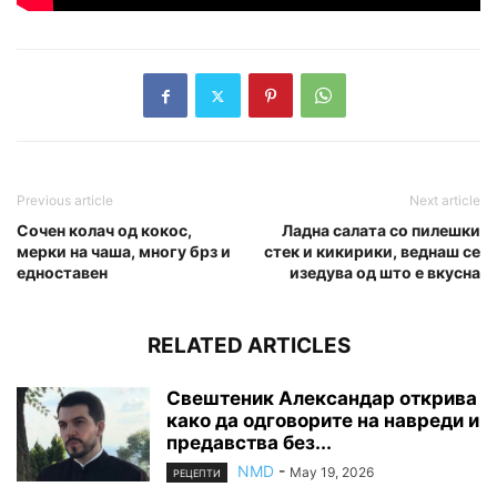
Previous article
Next article
Сочен колач од кокос,
Ладна салата со пилешки
мерки на чаша, многу брз и
стек и кикирики, веднаш се
едноставен
изедува од што е вкусна
RELATED ARTICLES
Свештеник Александар открива
како да одговорите на навреди и
предавства без...
NMD
-
May 19, 2026
РЕЦЕПТИ