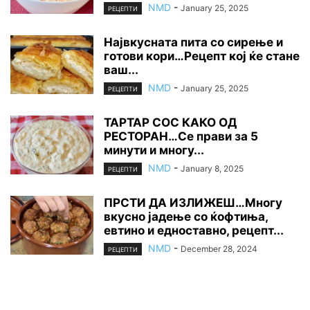
NMD
-
January 25, 2025
РЕЦЕПТИ
Највкусната пита со сирење и
готови кори…Рецепт кој ќе стане
ваш...
NMD
-
January 25, 2025
РЕЦЕПТИ
ТАРТАР СОС КАКО ОД
РЕСТОРАН…Се прави за 5
минути и многу...
NMD
-
January 8, 2025
РЕЦЕПТИ
ПРСТИ ДА ИЗЛИЖЕШ…Многу
вкусно јадење со ќофтиња,
евтино и едноставно, рецепт...
NMD
-
December 28, 2024
РЕЦЕПТИ