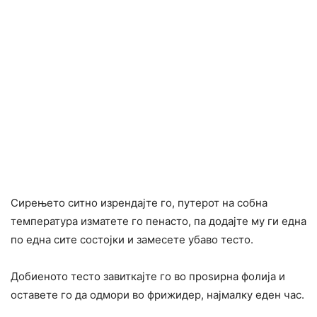
Сирењето ситно изрендајте го, путерот на собна
температура изматете го пенасто, па додајте му ги една
по една сите состојки и замесете убаво тесто.
Добиеното тесто завиткајте го во проѕирна фолија и
оставете го да одмори во фрижидер, најмалку еден час.