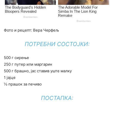
Фото и рецепт: Вера Черфељ
ПОТРЕБНИ СОСТОЈКИ:
500 г сирење
250 г путер или маргарин
500 г брашно, јас ставив уште малку
1 јајце
½ прашок за печиво
ПОСТАПКА: