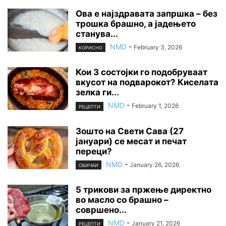
Ова е најздравата запршка – без
трошка брашно, а јадењето
станува...
NMD
-
February 3, 2026
КОРИСНО
Кои 3 состојки го подобруваат
вкусот на подварокот? Киселата
зелка ги...
NMD
-
February 1, 2026
РЕЦЕПТИ
Зошто на Свети Сава (27
јануари) се месат и печат
переци?
NMD
-
January 26, 2026
ОБИЧАИ
5 трикови за пржење директно
во масло со брашно –
совршено...
NMD
-
January 21, 2026
РЕЦЕПТИ