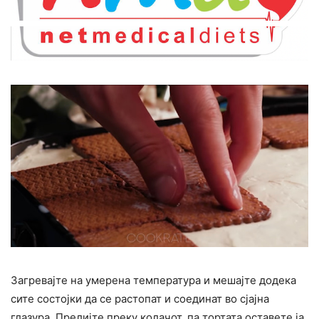
Загревајте на умерена температура и мешајте додека
сите состојки да се растопат и соединат во сјајна
глазура. Прелијте преку колачот, па тортата оставете ја