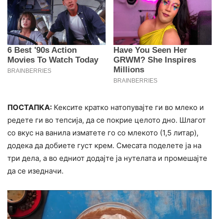
ПОСТАПКА:
Кексите кратко натопувајте ги во млеко и
редете ги во тепсија, да се покрие целото дно. Шлагот
со вкус на ванила изматете го со млекото (1,5 литар),
додека да добиете густ крем. Смесата поделете ја на
три дела, а во едниот додајте ја нутелата и промешајте
да се изедначи.