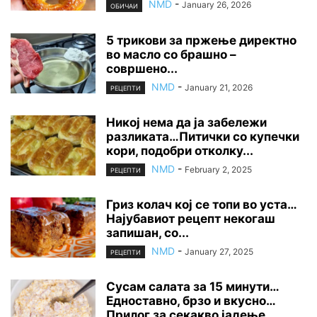
NMD
-
January 26, 2026
ОБИЧАИ
5 трикови за пржење директно
во масло со брашно –
совршено...
NMD
-
January 21, 2026
РЕЦЕПТИ
Никој нема да ја забележи
разликата…Питички со купечки
кори, подобри отколку...
NMD
-
February 2, 2025
РЕЦЕПТИ
Гриз колач кој се топи во уста…
Најубавиот рецепт некогаш
запишан, со...
NMD
-
January 27, 2025
РЕЦЕПТИ
Сусам салата за 15 минути…
Едноставно, брзо и вкусно…
Прилог за секакво јадење…