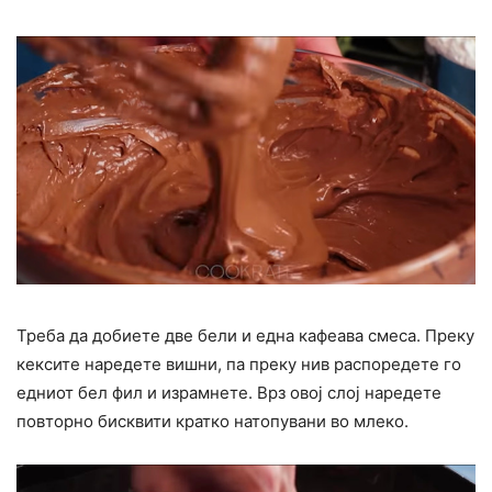
Треба да добиете две бели и една кафеава смеса. Преку
кексите наредете вишни, па преку нив распоредете го
едниот бел фил и израмнете. Врз овој слој наредете
повторно бисквити кратко натопувани во млеко.