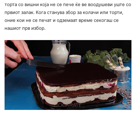
торта со вишни која не се пече ќе ве воодушеви уште со
првиот залак. Кога станува збор за колачи или торти,
оние кои не се печат и одземаат време секогаш се
нашиот прв избор.