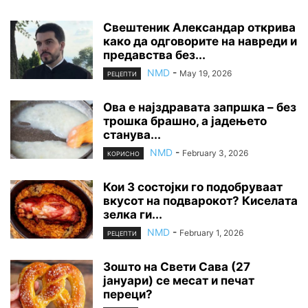
Свештеник Александар открива
како да одговорите на навреди и
предавства без...
NMD
-
May 19, 2026
РЕЦЕПТИ
Ова е најздравата запршка – без
трошка брашно, а јадењето
станува...
NMD
-
February 3, 2026
КОРИСНО
Кои 3 состојки го подобруваат
вкусот на подварокот? Киселата
зелка ги...
NMD
-
February 1, 2026
РЕЦЕПТИ
Зошто на Свети Сава (27
јануари) се месат и печат
переци?