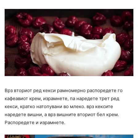
Врз вториот ред кекси рамномерно распоредете го
кафеавиот крем, израмнете, па наредете трет ред
кекси, кратко натопувани во млеко. врз кексите
наредете вишни, а врз вишните вториот бел крем.
Распоредете и израмнете.