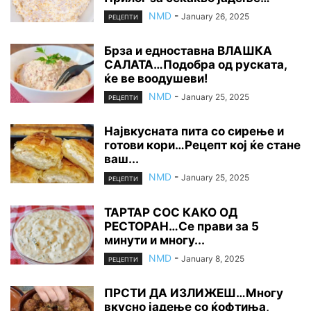
NMD
-
January 26, 2025
РЕЦЕПТИ
Брза и едноставна ВЛАШКА
САЛАТА…Подобра од руската,
ќе ве воодушеви!
NMD
-
January 25, 2025
РЕЦЕПТИ
Највкусната пита со сирење и
готови кори…Рецепт кој ќе стане
ваш...
NMD
-
January 25, 2025
РЕЦЕПТИ
ТАРТАР СОС КАКО ОД
РЕСТОРАН…Се прави за 5
минути и многу...
NMD
-
January 8, 2025
РЕЦЕПТИ
ПРСТИ ДА ИЗЛИЖЕШ…Многу
вкусно јадење со ќофтиња,