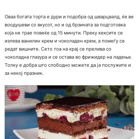
Оваа богата торта е дури и подобра од шварцвалд, ќе ве
воодушеви со вкусот, но и од брзината за подготовка
која не трае повеќе од 15 минути. Преку кексите се
излева ванилин крем и чоколаден крем, а помеѓу се
редат вишните. Сето тоа на крај се прелива со
чоколадна глазура и се остава во фрижидер на ладење.
Толку е добра што слободно можете да ја послужите и
за некој празник.