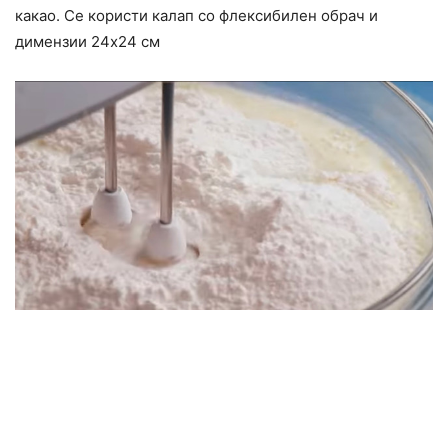
какао. Се користи калап со флексибилен обрач и
димензии 24х24 см