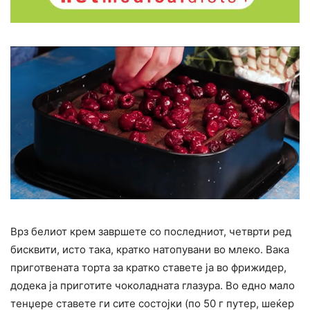
Врз белиот крем завршете со последниот, четврти ред
бисквити, исто така, кратко натопувани во млеко. Вака
приготвената торта за кратко ставете ја во фрижидер,
додека ја приготите чоколадната глазура. Во едно мало
тенџере ставете ги сите состојки (по 50 г путер, шеќер