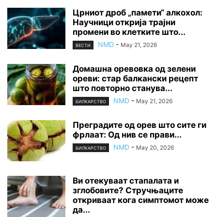
Црниот дроб „памети“ алкохол:
Научници открија трајни
промени во клетките што...
NMD
-
May 21, 2026
ВЕСТИ
Домашна оревовка од зелени
ореви: стар балкански рецепт
што повторно станува...
NMD
-
May 21, 2026
БИЛКАРСТВО
Преградите од орев што сите ги
фрлаат: Од нив се прави...
NMD
-
May 20, 2026
БИЛКАРСТВО
Ви отекуваат стапалата и
зглобовите? Стручњаците
откриваат кога симптомот може
да...