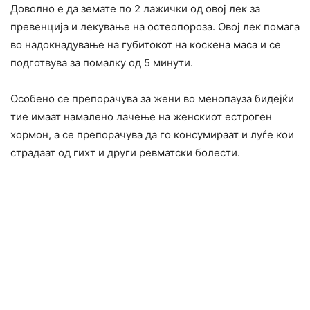
Доволно е да земате по 2 лажички од овој лек за
превенција и лекување на остеопороза. Овој лек помага
во надокнадување на губитокот на коскена маса и се
подготвува за помалку од 5 минути.
Особено се препорачува за жени во менопауза бидејќи
тие имаат намалено лачење на женскиот естроген
хормон, а се препорачува да го консумираат и луѓе кои
стpадаат од гихт и други ревматски болести.