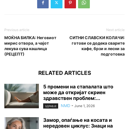
Previous article
Next article
МОЌНА БИЛКА: Неговиот
СИТНИ СЛАВСКИ КОЛАЧИ:
мирис отвора, а чајот
готови се додека сварите
лекува сува кашлица
кафе, брзи и лесни за
(РЕЦЕПТ)
подготовка
RELATED ARTICLES
5 промени на стапалата што
може да откријат скриен
здравствен проблем:...
NMD
-
June 1, 2026
ЗДРАВЈЕ
Замор, опаѓање на косата и
нередовен циклус: Знаци на