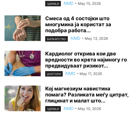
NMD
-
May 15, 2026
ЗДРАВЈЕ
Смеса од 4 состојки што
многумина ја користат за
подобра работа...
NMD
-
May 13, 2026
БИЛКАРСТВО
Кардиолог открива кои две
вредности во крвта најмногу го
предвидуваат ризикот...
NMD
-
May 11, 2026
ДОКТОРИ
Кој магнезиум навистина
помага? Разликата меѓу цитрат,
глицинат и малат што...
NMD
-
May 10, 2026
ЗДРАВЈЕ