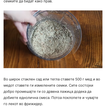
семките да бидат како прав.
Во широк стаклен сад или тегла ставете 500 г мед и во
медот ставете ги измелените семки. Сите состојки
добро промешајте ги со дрвена лажица додека да
добиете еднолична смеса. Потоа поклопете и чувајте
го лекот во фрижидер.