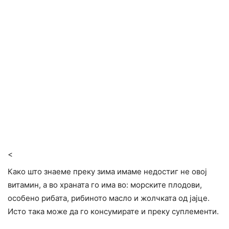
<
Како што знаеме преку зима имаме недостиг не овој
витамин, а во храната го има во: морските плодови,
особено рибата, рибиното масло и жолчката од јајце.
Исто така може да го консумирате и преку суплементи.