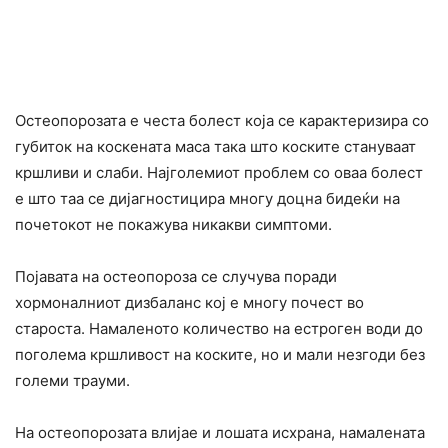
Остеопорозата е честа болест која се карактеризира со
губиток на коскената маса така што коските стануваат
кpшливи и слаби. Најголемиот проблем со оваа болест
е што таа се дијагностицира многу доцна бидеќи на
почетокот не покажува никакви симптоми.
Појавата на остеопороза се случува поради
хормоналниот дизбаланс кој е многу почест во
староста. Намаленото количество на естроген води до
поголема кpшливост на коските, но и мали незгоди без
големи траyми.
На остеопорозата влијае и лошата исхрана, намалената