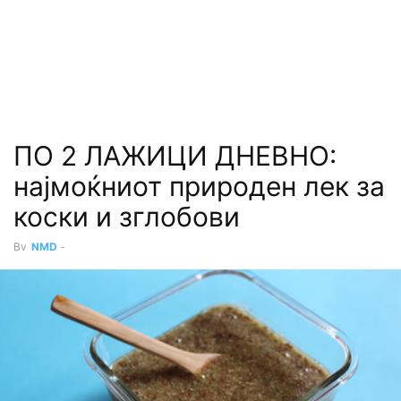
ПО 2 ЛАЖИЦИ ДНЕВНО:
најмоќниот природен лек за
коски и зглобови
By
NMD
-