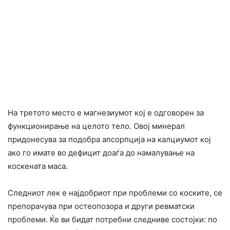
На третото место е магнезиумот кој е одговорен за
функционирање на целото тело. Овој минерал
придонесува за подобра апсорпција на калциумот кој
ако го имате во дефицит доаѓа до намалување на
коскената маса.
Следниот лек е најдобриот при проблеми со коските, се
препорачува при остеопозора и други ревматски
проблеми. Ќе ви бидат потребни следниве состојки: по