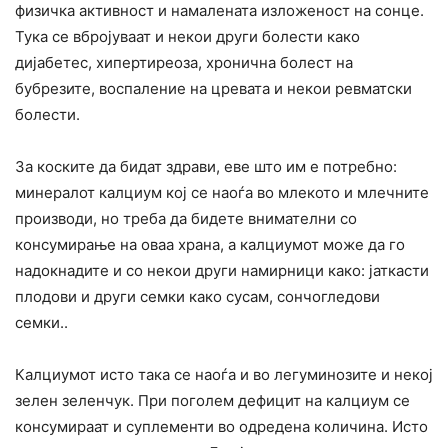
физичка активност и намалената изложеност на сонце.
Тука се вбројуваат и некои други болести како
дијабетес, хипертиреоза, хронична болест на
бубрезите, воспаление на цревата и некои ревматски
болести.
За коските да бидат здрави, еве што им е потребно:
минералот калциум кој се наоѓа во млекото и млечните
производи, но треба да бидете внимателни со
консумирање на оваа храна, а калциумот може да го
надокнадите и со некои други намирници како: јаткасти
плодови и други семки како сусам, сончогледови
семки..
Калциумот исто така се наоѓа и во легуминозите и некој
зелен зеленчук. При поголем дефицит на калциум се
консумираат и суплементи во одредена количина. Исто