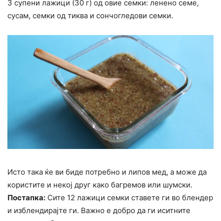
3 супени лажици (30 г) од овие семки: ленено семе,
сусам, семки од тиква и сончогледови семки.
Исто така ќе ви биде потребно и липов мед, а може да
користите и некој друг како багремов или шумски.
Постапка:
Сите 12 лажици семки ставете ги во блендер
и изблендирајте ги. Важно е добро да ги иситните