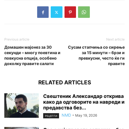
Previous article
Next article
Домашен мајонез за 30
Сусам стапчиња со сирење
секунди – многу поевтина и
за 15 минути – брзи и
повкусна опција, особено
превкусни, често ќе ги
доколку правите салати
правите
RELATED ARTICLES
Свештеник Александар открива
како да одговорите на навреди и
предавства без...
NMD
-
May 19, 2026
РЕЦЕПТИ