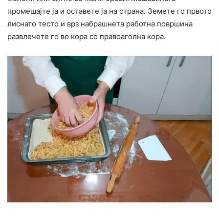
промешајте ја и оставете ја на страна. Земете го првото
лиснато тесто и врз набрашнета работна површина
развлечете го во кора со правоаголна кора.