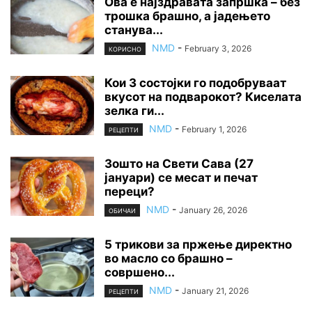
Ова е најздравата запршка – без
трошка брашно, а јадењето
станува...
NMD
-
February 3, 2026
КОРИСНО
Кои 3 состојки го подобруваат
вкусот на подварокот? Киселата
зелка ги...
NMD
-
February 1, 2026
РЕЦЕПТИ
Зошто на Свети Сава (27
јануари) се месат и печат
переци?
NMD
-
January 26, 2026
ОБИЧАИ
5 трикови за пржење директно
во масло со брашно –
совршено...
NMD
-
January 21, 2026
РЕЦЕПТИ