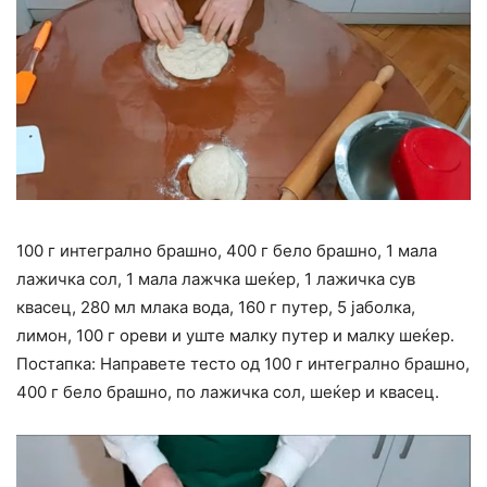
100 г интегрално брашно, 400 г бело брашно, 1 мала
лажичка сол, 1 мала лажчка шеќер, 1 лажичка сув
квасец, 280 мл млака вода, 160 г путер, 5 јаболка,
лимон, 100 г ореви и уште малку путер и малку шеќер.
Постапка: Направете тесто од 100 г интегрално брашно,
400 г бело брашно, по лажичка сол, шеќер и квасец.