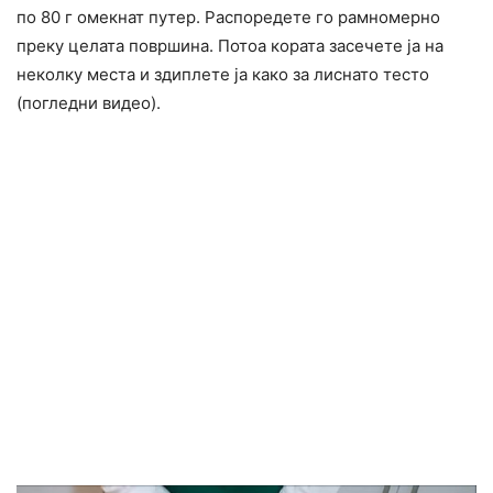
по 80 г омекнат путер. Распоредете го рамномерно
преку целата површина. Потоа кората засечете ја на
неколку места и здиплете ја како за лиснато тесто
(погледни видео).