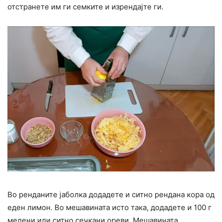
отстранете им ги семките и изрендајте ги.
Во ренданите јаболка додадете и ситно рендана кора од
еден лимон. Во мешавината исто така, додадете и 100 г
мелени или ситно сечкани ореви. Мешавината