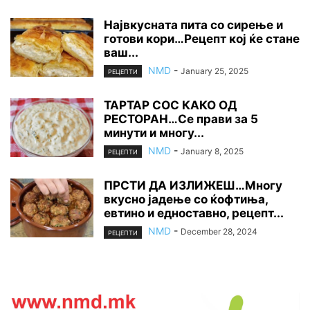
Највкусната пита со сирење и
готови кори…Рецепт кој ќе стане
ваш...
NMD
-
January 25, 2025
РЕЦЕПТИ
ТАРТАР СОС КАКО ОД
РЕСТОРАН…Се прави за 5
минути и многу...
NMD
-
January 8, 2025
РЕЦЕПТИ
ПРСТИ ДА ИЗЛИЖЕШ…Многу
вкусно јадење со ќофтиња,
евтино и едноставно, рецепт...
NMD
-
December 28, 2024
РЕЦЕПТИ