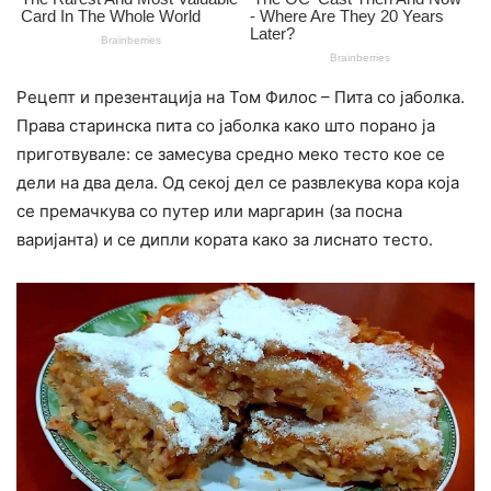
Рецепт и презентација на Том Филос – Пита со јаболка.
Права старинска пита со јаболка како што порано ја
приготвувале: се замесува средно меко тесто кое се
дели на два дела. Од секој дел се развлекува кора која
се премачкува со путер или маргарин (за посна
варијанта) и се дипли кората како за лиснато тесто.