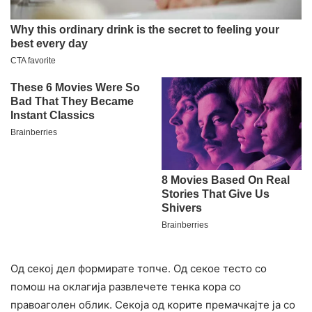
Од секој дел формирате топче. Од секое тесто со
помош на оклагија развлечете тенка кора со
правоаголен облик. Секоја од корите премачкајте ја со