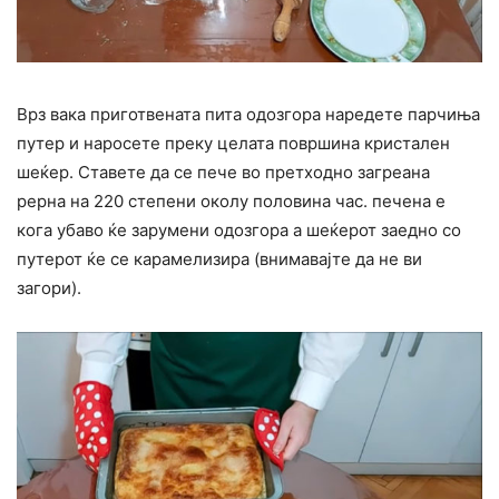
Врз вака приготвената пита одозгора наредете парчиња
путер и наросете преку целата површина кристален
шеќер. Ставете да се пече во претходно загреана
рерна на 220 степени околу половина час. печена е
кога убаво ќе зарумени одозгора а шеќерот заедно со
путерот ќе се карамелизира (внимавајте да не ви
загори).