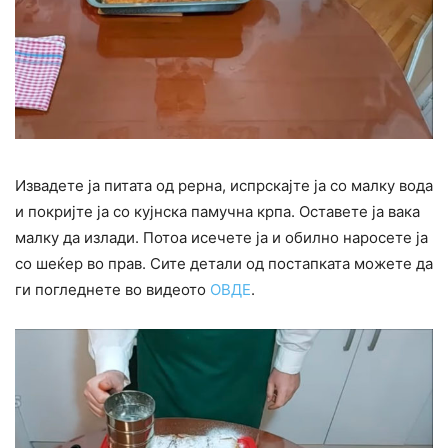
Извадете ја питата од рерна, испрскајте ја со малку вода
и покријте ја со кујнска памучна крпа. Оставете ја вака
малку да излади. Потоа исечете ја и обилно наросете ја
со шеќер во прав. Сите детали од постапката можете да
ги погледнете во видеото
ОВДЕ
.