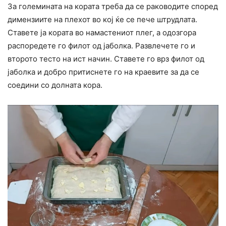
За големината на кората треба да се раководите според
димензиите на плехот во кој ќе се пече штрудлата.
Ставете ја кората во намастениот плег, а одозгора
распоредете го филот од јаболка. Развлечете го и
второто тесто на ист начин. Ставете го врз филот од
јаболка и добро притиснете го на краевите за да се
соедини со долната кора.