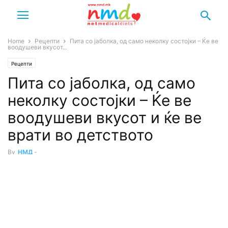
Home
Рецепти
Пита со јаболка, од само неколку состојки – Ќе ве
воодушеви вкусот...
Рецепти
Пита со јаболка, од само
неколку состојки – Ќе ве
воодушеви вкусот и ќе ве
врати во детството
By
НМД
-