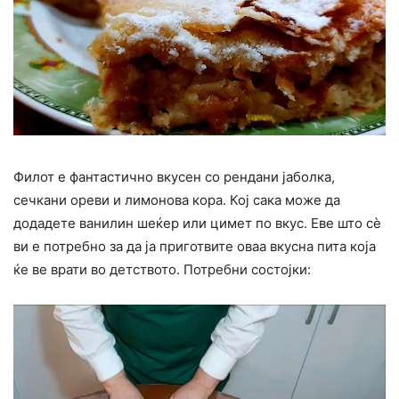
Филот е фантастично вкусен со рендани јаболка,
сечкани ореви и лимонова кора. Кој сака може да
додадете ванилин шеќер или цимет по вкус. Еве што сè
ви е потребно за да ја приготвите оваа вкусна пита која
ќе ве врати во детството. Потребни состојки: