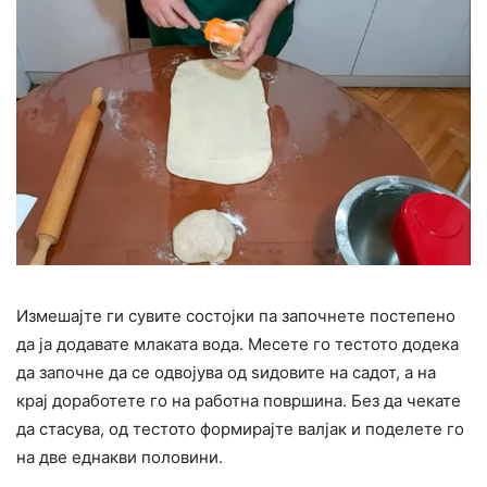
Измешајте ги сувите состојки па започнете постепено
да ја додавате млаката вода. Месете го тестото додека
да започне да се одвојува од ѕидовите на садот, а на
крај доработете го на работна површина. Без да чекате
да стасува, од тестото формирајте валјак и поделете го
на две еднакви половини.