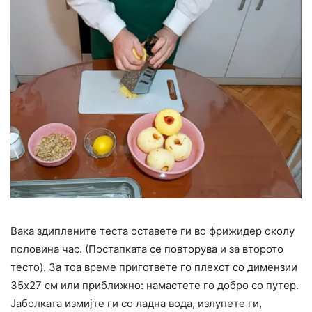
Вака здиплените теста оставете ги во фрижидер околу
половина час. (Постапката се повторува и за второто
тесто). За тоа време пригответе го плехот со димензии
35х27 см или приближно: намастете го добро со путер.
Јаболката измијте ги со ладна вода, излупете ги,