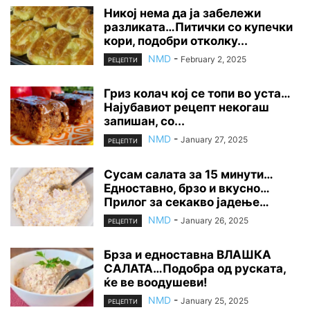
Никој нема да ја забележи
разликата…Питички со купечки
кори, подобри отколку...
NMD
-
February 2, 2025
РЕЦЕПТИ
Гриз колач кој се топи во уста…
Најубавиот рецепт некогаш
запишан, со...
NMD
-
January 27, 2025
РЕЦЕПТИ
Сусам салата за 15 минути…
Едноставно, брзо и вкусно…
Прилог за секакво јадење…
NMD
-
January 26, 2025
РЕЦЕПТИ
Брза и едноставна ВЛАШКА
САЛАТА…Подобра од руската,
ќе ве воодушеви!
NMD
-
January 25, 2025
РЕЦЕПТИ