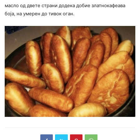
масло од двете страни додека добие златнокафеава
боја, на умерен до тивок оган.