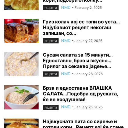
NMD
-
February 2, 2025
РЕЦЕПТИ
Гриз колач кој се топи во уста…
Најубавиот рецепт некогаш
запишан, со...
NMD
-
January 27, 2025
РЕЦЕПТИ
Сусам салата за 15 минути…
Едноставно, брзо и вкусно…
Прилог за секакво јадење…
NMD
-
January 26, 2025
РЕЦЕПТИ
Брза и едноставна ВЛАШКА
САЛАТА…Подобра од руската,
ќе ве воодушеви!
NMD
-
January 25, 2025
РЕЦЕПТИ
Највкусната пита со сирење и
готови кори…Рецепт кој ќе стане