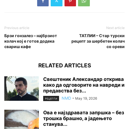
Previous article
Next article
Брзи гонзалез – најбрзиот
ТАТЛИИ – Стар турски
колач кој е готов додека
рецепт за шербетен колач
свариш кафе
со ореви
RELATED ARTICLES
Свештеник Александар открива
како да одговорите на навреди и
предавства без...
NMD
-
May 19, 2026
РЕЦЕПТИ
Ова е најздравата запршка – без
трошка брашно, а јадењето
станува...