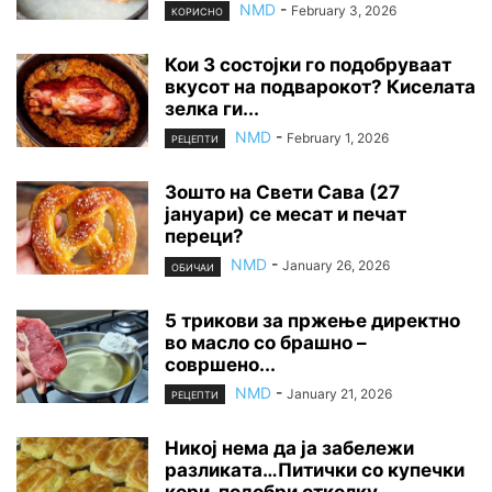
NMD
-
February 3, 2026
КОРИСНО
Кои 3 состојки го подобруваат
вкусот на подварокот? Киселата
зелка ги...
NMD
-
February 1, 2026
РЕЦЕПТИ
Зошто на Свети Сава (27
јануари) се месат и печат
переци?
NMD
-
January 26, 2026
ОБИЧАИ
5 трикови за пржење директно
во масло со брашно –
совршено...
NMD
-
January 21, 2026
РЕЦЕПТИ
Никој нема да ја забележи
разликата…Питички со купечки
кори, подобри отколку...