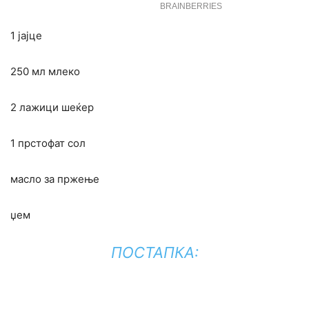
1 јајце
250 мл млеко
2 лажици шеќер
1 прстофат сол
масло за пржење
џем
ПОСТАПКА: