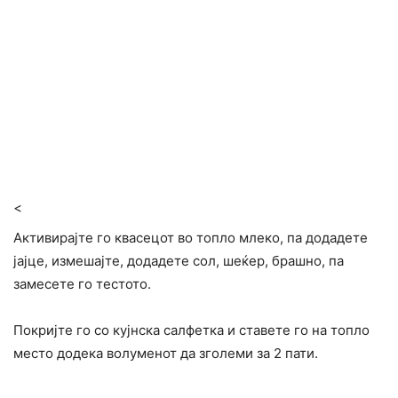
<
Активирајте го квасецот во топло млеко, па додадете
јајце, измешајте, додадете сол, шеќер, брашно, па
замесете го тестото.
Покријте го со кујнска салфетка и ставете го на топло
место додека волуменот да зголеми за 2 пати.