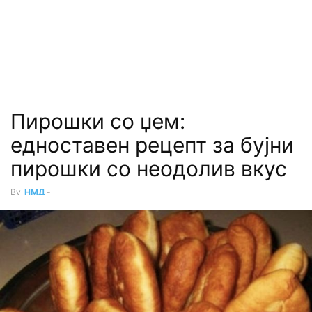
Пирошки со џем:
едноставен рецепт за бујни
пирошки со неодолив вкус
By
НМД
-