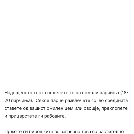
Надојденото тесто поделете го на помали парчиња (18-
20 парчиња).
Секое парче развлечете го, во средината
ставете од вашиот омилен џем или овошје, преклопете
и прицврстете ги рабовите.
Пржете ги пирошките во загреана тава со растително