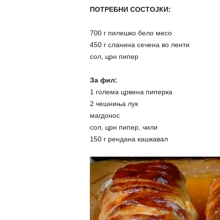
ПОТРЕБНИ СОСТОЈКИ:
700 г пилешко бело месо
450 г сланина сечена во ленти
сол, црн пипер
За фил:
1 голема црвена пиперка
2 чешниња лук
магдонос
сол, црн пипер, чили
150 г рендана кашкавал