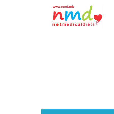
Н
М
Д