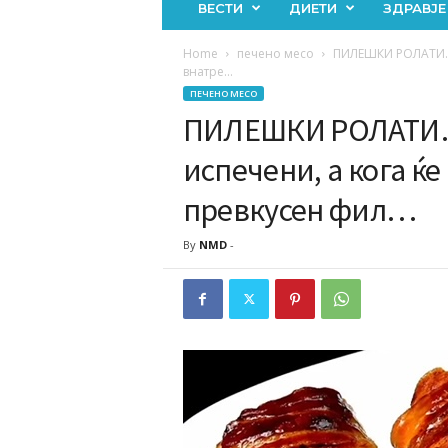
ВЕСТИ
ДИЕТИ
ЗДРАВЈЕ
Home
печено месо
ПИЛЕШКИ РОЛАТИ…Об
внатре...
ПЕЧЕНО МЕСО
ПИЛЕШКИ РОЛАТИ…
испечени, а кога ќе
превкусен фил…
By
NMD
-