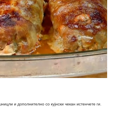
ницли и дополнително со кујнски чекан истенчете ги.