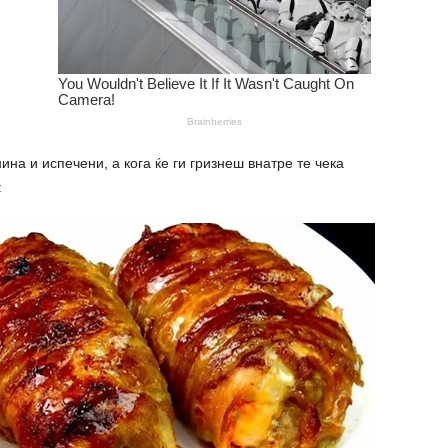
и испечени, а кога ќе ги гризнеш внатре те чека
: