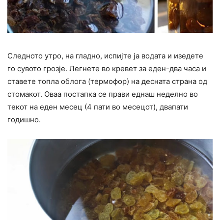
Следното утро, на гладно, испијте ја водата и изедете
го сувото грозје. Легнете во кревет за еден-два часа и
ставете топла облога (термофор) на десната страна од
стомакот. Оваа постапка се прави еднаш неделно во
текот на еден месец (4 пати во месецот), двапати
годишно.