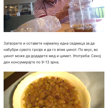
Затворете и оставете најмалку една седмица за да
набубри сувото грозје и да го впие џинот. По вкус, во
џинот може да додадете мед и цимет. Употреба: Секој
ден консумирајте по 9-13 зрна.