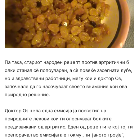
Па така, стариот народен рецепт против артритични б
олки станал сè попоуларен, а сè повеќе засегнати луѓе,
но и здравствени работници, меѓу кои и доктор Оз,
започнале да го насочуваат своето внимание кон ова
природно решение.
Доктор Оз цела една емисија ја посветил на
природните лекови кои ги олеснуваат болките
предизвикани од артритис. Еден од рецептите кој тој ги
препорачал во емисијата е токму „пи-јаното грозје“,