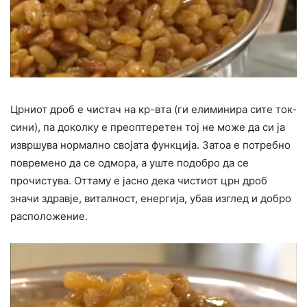
Црниот дроб е чистач на кр-вта (ги елиминира сите ток-
сини), па доколку е преоптеретен тој не може да си ја
извршува нормално својата функција. Затоа е потребно
повремено да се одмора, а уште подобро да се
прочистува. Оттаму е јасно дека чистиот црн дроб
значи здравје, виталност, енергија, убав изглед и добро
расположение.