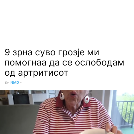
9 зрна суво грозје ми
помогнаа да се ослободам
од артритисот
By
NMD
-