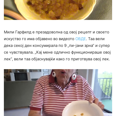
Мили Гарфилд е презадоволна од овој рецепт и своето
искуство го има објавено во видеото
ОВДЕ
. Таа вели
дека секој ден консумирала по 9 „пи-јани зрна“ и супер
се чувствувала. „Кај мене одлично функционираше овој
лек“, вели таа објаснувајќи како го приготвува овој лек.