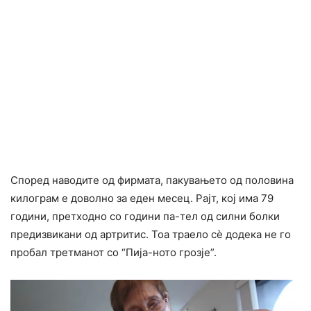
Според наводите од фирмата, пакувањето од половина
килограм е доволно за еден месец. Рајт, кој има 79
години, претходно со години па-тел од силни болки
предизвикани од артритис. Тоа траело сè додека не го
пробал третманот со “Пија-ното грозје”.