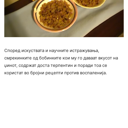
Според искуствата и научните истражувања,
смрекинките од бобинките кои му го даваат вкусот на
џинот, содржат доста терпентин и поради тоа се
користат во бројни рецепти против воспаленија.