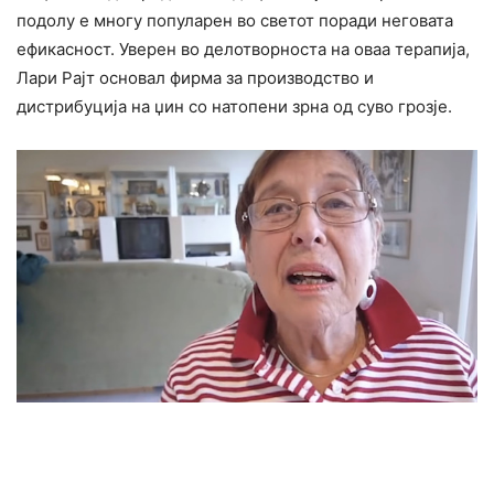
подолу е многу популарен во светот поради неговата
ефикасност. Уверен во делотворноста на оваа терапија,
Лари Рајт основал фирма за производство и
дистрибуција на џин со натопени зрна од суво грозје.