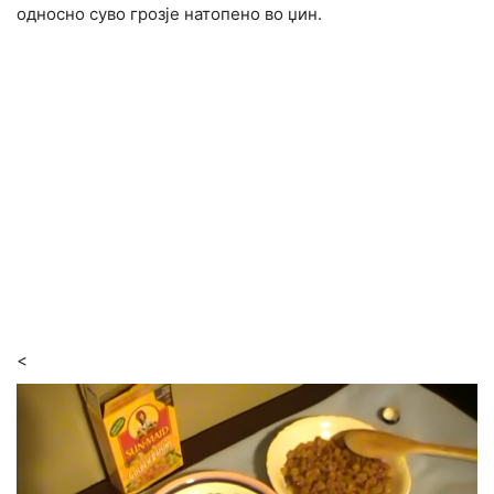
односно суво грозје натопено во џин.
<