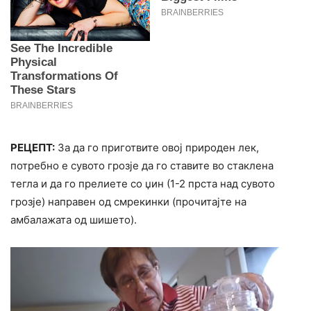
РЕЦЕПТ:
За да го приготвите овој природен лек,
потребно е сувото грозје да го ставите во стаклена
тегла и да го прелиете со џин (1-2 прста над сувото
грозје) направен од смрекинки (прочитајте на
амбалажата од шишето).