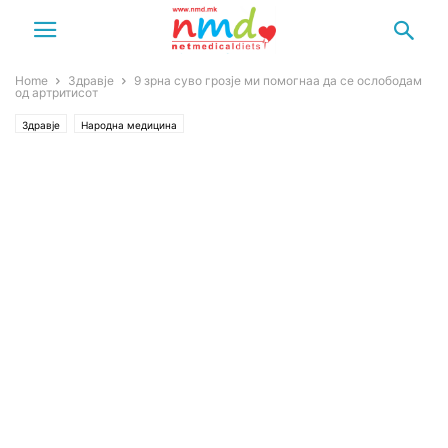
Home
Здравје
9 зрна суво грозје ми помогнаа да се ослободам
од артритисот
Здравје
Народна медицина