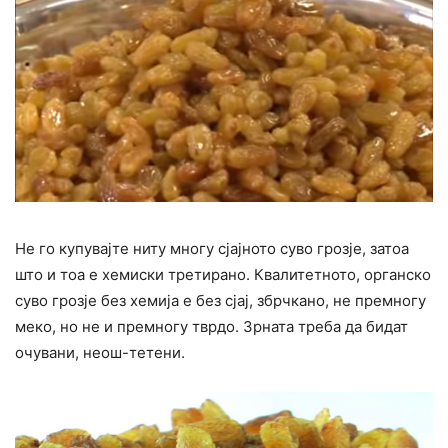
Не го купувајте ниту многу сјајното суво грозје, затоа
што и тоа е хемиски третирано. Квалитетното, органско
суво грозје без хемија е без сјај, збрчкано, не премногу
меко, но не и премногу тврдо. Зрната треба да бидат
очувани, неош-тетени.