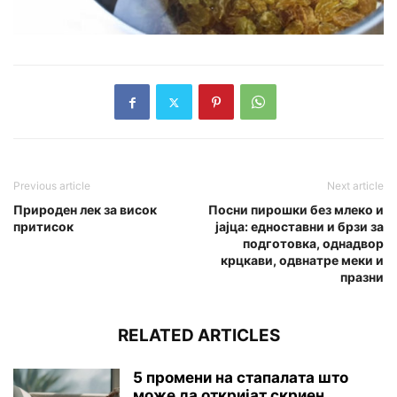
Previous article
Next article
Природен лек за висок
Посни пирошки без млеко и
притисок
јајца: едноставни и брзи за
подготовка, однадвор
крцкави, одвнатре меки и
празни
RELATED ARTICLES
5 промени на стапалата што
може да откријат скриен