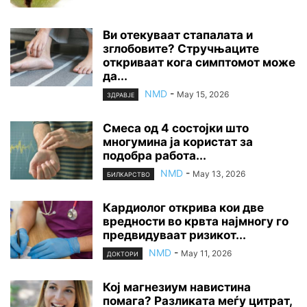
Ви отекуваат стапалата и
зглобовите? Стручњаците
откриваат кога симптомот може
да...
NMD
-
May 15, 2026
ЗДРАВЈЕ
Смеса од 4 состојки што
многумина ја користат за
подобра работа...
NMD
-
May 13, 2026
БИЛКАРСТВО
Кардиолог открива кои две
вредности во крвта најмногу го
предвидуваат ризикот...
NMD
-
May 11, 2026
ДОКТОРИ
Кој магнезиум навистина
помага? Разликата меѓу цитрат,