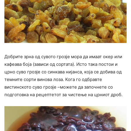
Добрите зрна од сувото грозје мора да имаат окер или
кафеава боја (зависи од сортата). Исто така постои и
црно суво грозје со синкава нијанса, која се добива од
темните сорти винова лоза. Кога го одбравте
вистинското суво грозје –можете да започнете со
подготовка на рецептетот за чистење на црниот дроб.