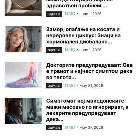
здравствен проблем:...
NMD
-
June 1, 2026
ЗДРАВЈЕ
Замор, опаѓање на косата и
нередовен циклус: Знаци на
хормонален дисбаланс...
NMD
-
June 1, 2026
ЗДРАВЈЕ
Докторите предупредуваат: Ова
е првиот и најчест симптом дека
во телото...
NMD
-
May 31, 2026
ЗДРАВЈЕ
Симптомот кој македонските
мажи масовно го игнорираат, а
лекарите предупредуваат
дека...
NMD
-
May 27, 2026
ЗДРАВЈЕ