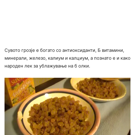
Сувото грозје е богато со антиоксиданти, Б витамини,
минерали, железо, калиум и калциум, а познато е и како
народен лек за ублажување на б олки.