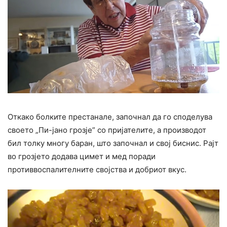
Откако болките престанале, започнал да го споделува
своето „Пи-јано грозје” со пријателите, а производот
бил толку многу баран, што започнал и свој биснис. Рајт
во грозјето додава цимет и мед поради
противвоспалителните својства и добриот вкус.