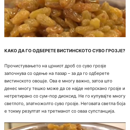
КАКО ДА ГО ОДБЕРЕТЕ ВИСТИНСКОТО СУВО ГРОЗЈЕ?
Прочистувањето на црниот дроб со суво грозје
започнува со одење на пазар – за да го одберете
вистинското овошје. Ова е многу важно, затоа што
денес многу тешко може да се најде непрскано грозје и
нетретирано со сум-пор диоксид. Не го купувајте многу
светлото, златножолто суво грозје. Неговата светла боја
е токму резултат на третманот со оваа супстанција.