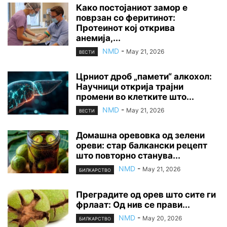
Како постојаниот замор е
поврзан со феритинот:
Протеинот кој открива
анемија,...
NMD
-
May 21, 2026
ВЕСТИ
Црниот дроб „памети“ алкохол:
Научници открија трајни
промени во клетките што...
NMD
-
May 21, 2026
ВЕСТИ
Домашна оревовка од зелени
ореви: стар балкански рецепт
што повторно станува...
NMD
-
May 21, 2026
БИЛКАРСТВО
Преградите од орев што сите ги
фрлаат: Од нив се прави...
NMD
-
May 20, 2026
БИЛКАРСТВО