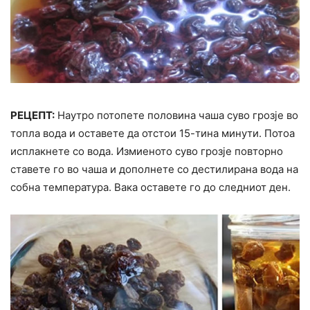
РЕЦЕПТ:
Наутро потопете половина чаша суво грозје во
топла вода и оставете да отстои 15-тина минути. Потоа
исплакнете со вода. Измиеното суво грозје повторно
ставете го во чаша и дополнете со дестилирана вода на
собна температура. Вака оставете го до следниот ден.