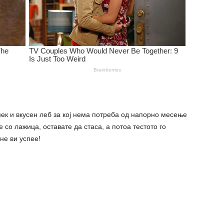
ек и вкусен леб за кој нема потреба од напорно месење
 со лажица, оставате да стаса, а потоа тестото го
не ви успее!