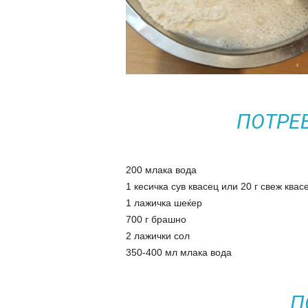
ПОТРЕ
200 млака вода
1 кесичка сув квасец или 20 г свеж квас
1 лажичка шеќер
700 г брашно
2 лажички сол
350-400 мл млака вода
П