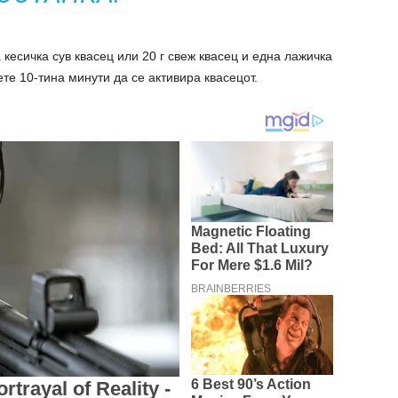
кесичка сув квасец или 20 г свеж квасец и една лажичка
те 10-тина минути да се активира квасецот.