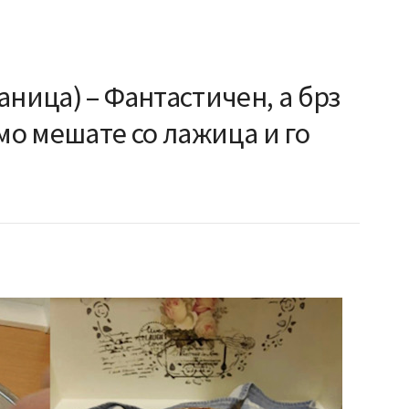
аница) – Фантастичен, а брз
амо мешате со лажица и го