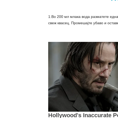
1.Во 200 мл млака вода разматете една 
свеж квасец. Промешајте убаво и оставе