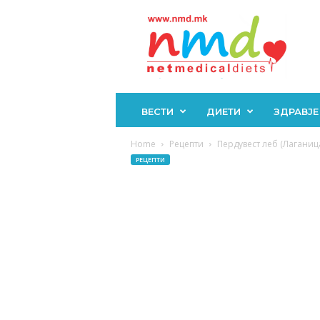
Н
М
Д
ВЕСТИ
ДИЕТИ
ЗДРАВЈЕ
Home
Рецепти
Пердувест леб (Лаганица
РЕЦЕПТИ