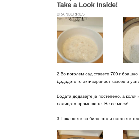
2.Во поголем сад ставете 700 г брашно
Додадете го активираниот квасец и ушт
Водата додавајте ја постепено, а колич
лажицата промешајте. Не се меси!
3.Поклопете со било што и оставете тес