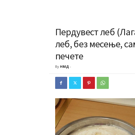
Пердувест леб (Лаг
леб, без месење, с
печете
By
НМД
-