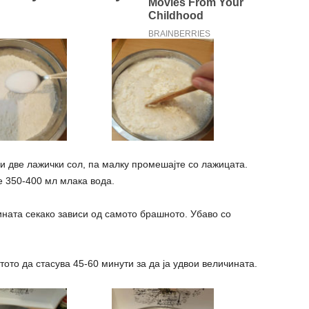
 и две лажички сол, па малку промешајте со лажицата.
е 350-400 мл млака вода.
ината секако зависи од самото брашното. Убаво со
тото да стасува 45-60 минути за да ја удвои величината.