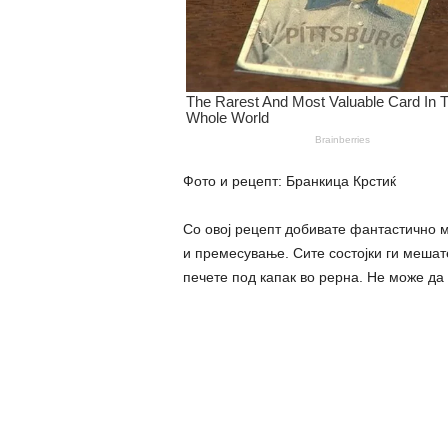
Фото и рецепт: Бранкица Крстиќ
Со овој рецепт добивате фантастично м
и премесување. Сите состојки ги мешате
печете под капак во рерна. Не може да 