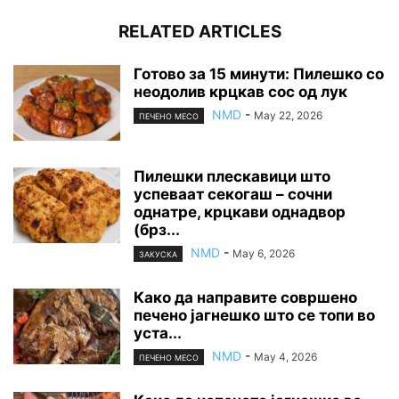
RELATED ARTICLES
Готово за 15 минути: Пилешко со
неодолив крцкав сос од лук
NMD
-
May 22, 2026
ПЕЧЕНО МЕСО
Пилешки плескавици што
успеваат секогаш – сочни
однатре, крцкави однадвор
(брз...
NMD
-
May 6, 2026
ЗАКУСКА
Како да направите совршено
печено јагнешко што се топи во
уста...
NMD
-
May 4, 2026
ПЕЧЕНО МЕСО