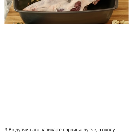
3.Во дупчињата напикајте парчиња лукче, а околу