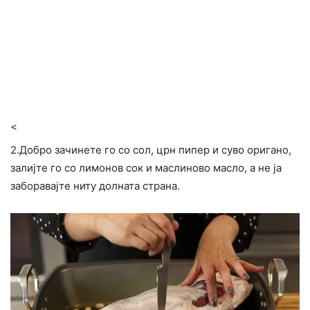
<
2.Добро зачинете го со сол, црн пипер и суво оригано,
залијте го со лимонов сок и маслиново масло, а не ја
заборавајте ниту долната страна.