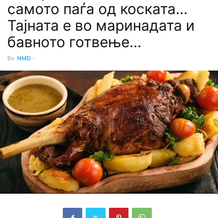
самото паѓа од коската…
Тајната е во маринадата и
бавното готвење…
By
NMD
-