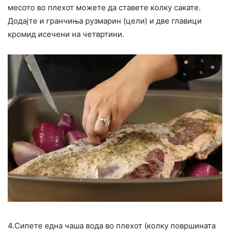
месото во плехот можете да ставете колку сакате.
Додајте и гранчиња рузмарин (цели) и две главици
кромид исечени на четвртини.
4.Сипете една чаша вода во плехот (колку површината