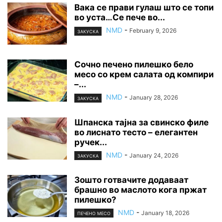
Вака се прави гулаш што се топи
во уста…Се пече во...
NMD
-
February 9, 2026
ЗАКУСКА
Сочно печено пилешко бело
месо со крем салата од компири
–...
NMD
-
January 28, 2026
ЗАКУСКА
Шпанска тајна за свинско филе
во лиснато тесто – елегантен
ручек...
NMD
-
January 24, 2026
ЗАКУСКА
Зошто готвачите додаваат
брашно во маслото кога пржат
пилешко?
NMD
-
January 18, 2026
ПЕЧЕНО МЕСО