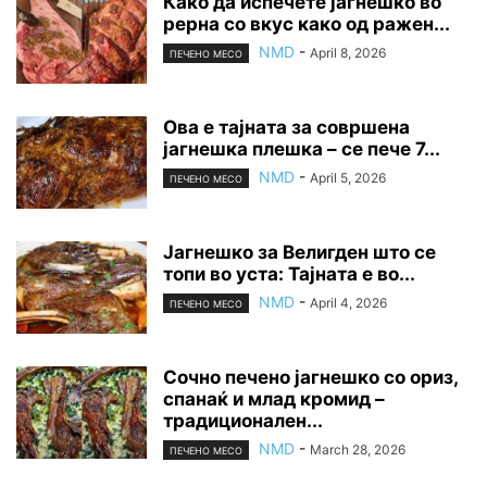
Како да испечете јагнешко во
рерна со вкус како од ражен...
NMD
-
April 8, 2026
ПЕЧЕНО МЕСО
Ова е тајната за совршена
јагнешка плешка – се пече 7...
NMD
-
April 5, 2026
ПЕЧЕНО МЕСО
Јагнешко за Велигден што се
топи во уста: Тајната е во...
NMD
-
April 4, 2026
ПЕЧЕНО МЕСО
Сочно печено јагнешко со ориз,
спанаќ и млад кромид –
традиционален...
NMD
-
March 28, 2026
ПЕЧЕНО МЕСО