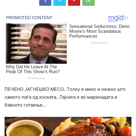
ПЕЧЕНО ЈАГНЕШКО МЕСО…Толку е меко и нежно што
самото паѓа од коската…Тајната е во маринадата и
бавното готвење…