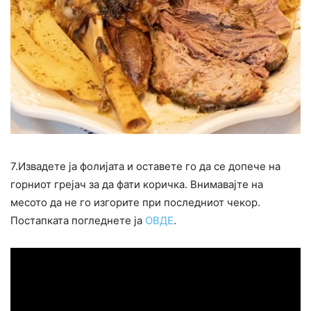
7.Извадете ја фолијата и оставете го да се допече на
горниот грејач за да фати коричка. Внимавајте на
месото да не го изгорите при последниот чекор.
Постапката погледнете ја
ОВДЕ
.