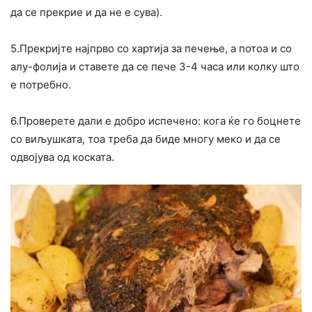
да се прекрие и да не е сува).
5.Прекријте најпрво со хартија за печење, а потоа и со
алу-фолија и ставете да се пече 3-4 часа или колку што
е потребно.
6.Проверете дали е добро испечено: кога ќе го боцнете
со виљушката, тоа треба да биде многу меко и да се
одвојува од коската.