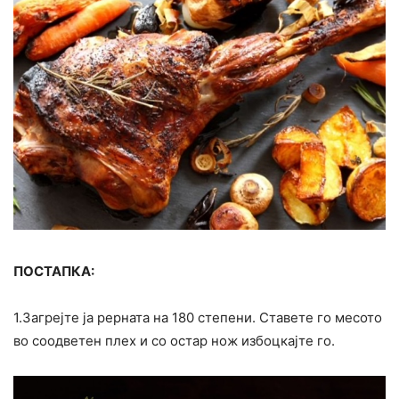
ПОСТАПКА:
1.Загрејте ја рерната на 180 степени. Ставете го месото
во соодветен плех и со остар нож избоцкајте го.