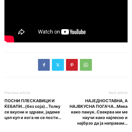
Previous article
Next article
ПОСНИ ПЛЕСКАВИЦИ И
НАЈЕДНОСТАВНА, А
ЌЕБАПИ…(без соја)…Толку
НАЈВКУСНА ПОГАЧА…Мека
се вкусни и здрави, јадеме
како памук..Свекрва ми ме
цел куп и кога не се пости…
научи како најлесно и
најбрзо да ја направам…