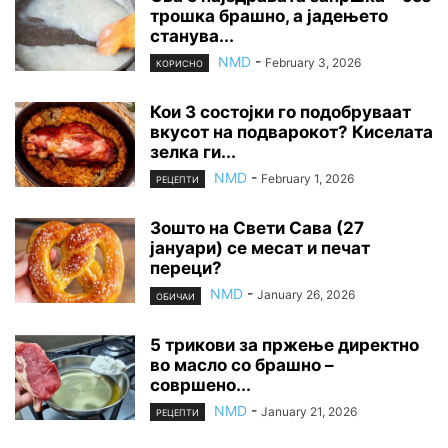
трошка брашно, а јадењето
станува...
NMD
-
February 3, 2026
КОРИСНО
Кои 3 состојки го подобруваат
вкусот на подварокот? Киселата
зелка ги...
NMD
-
February 1, 2026
РЕЦЕПТИ
Зошто на Свети Сава (27
јануари) се месат и печат
переци?
NMD
-
January 26, 2026
ОБИЧАИ
5 трикови за пржење директно
во масло со брашно –
совршено...
NMD
-
January 21, 2026
РЕЦЕПТИ