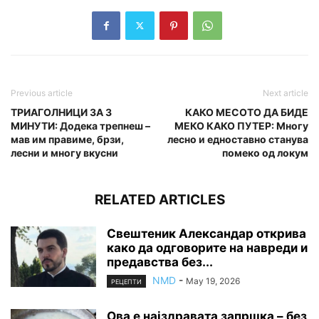
Previous article
Next article
ТРИАГОЛНИЦИ ЗА 3
КАКО МЕСОТО ДА БИДЕ
МИНУТИ: Додека трепнеш –
МЕКО КАКО ПУТЕР: Многу
мав им правиме, брзи,
лесно и едноставно станува
лесни и многу вкусни
помеко од локум
RELATED ARTICLES
Свештеник Александар открива
како да одговорите на навреди и
предавства без...
NMD
-
May 19, 2026
РЕЦЕПТИ
Ова е најздравата запршка – без