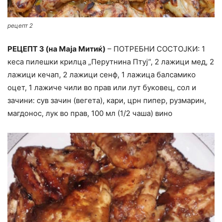
рецепт 2
РЕЦЕПТ 3 (на Маја Митиќ)
– ПОТРЕБНИ СОСТОЈКИ: 1
кеса пилешки крилца „Перутнина Птуј“, 2 лажици мед, 2
лажици кечап, 2 лажици сенф, 1 лажица балсамико
оцет, 1 лажиче чили во прав или лут буковец, сол и
зачини: сув зачин (вегета), кари, црн пипер, рузмарин,
магдонос, лук во прав, 100 мл (1/2 чаша) вино