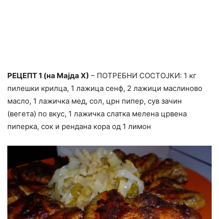
РЕЦЕПТ 1 (на Мајда Х)
– ПОТРЕБНИ СОСТОЈКИ: 1 кг
пилешки крилца, 1 лажица сенф, 2 лажици маслиново
масло, 1 лажичка мед, сол, црн пипер, сув зачин
(вегета) по вкус, 1 лажичка слатка мелена црвена
пиперка, сок и рендана кора од 1 лимон