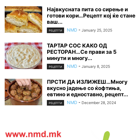
Највкусната пита со сирење и
готови кори…Рецепт кој ќе стане
ваш...
NMD
-
January 25, 2025
РЕЦЕПТИ
ТАРТАР СОС КАКО ОД
РЕСТОРАН…Се прави за 5
минути и многу...
NMD
-
January 8, 2025
РЕЦЕПТИ
ПРСТИ ДА ИЗЛИЖЕШ…Многу
вкусно јадење со ќофтиња,
евтино и едноставно, рецепт...
NMD
-
December 28, 2024
РЕЦЕПТИ