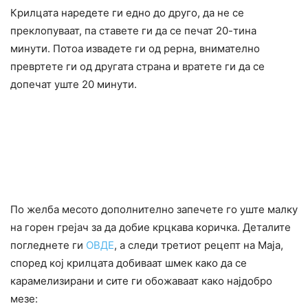
Крилцата наредете ги едно до друго, да не се
преклопуваат, па ставете ги да се печат 20-тина
минути. Потоа извадете ги од рерна, внимателно
превртете ги од другата страна и вратете ги да се
допечат уште 20 минути.
По желба месото дополнително запечете го уште малку
на горен грејач за да добие крцкава коричка. Деталите
погледнете ги
ОВДЕ
, а следи третиот рецепт на Маја,
според кој крилцата добиваат шмек како да се
карамелизирани и сите ги обожаваат како најдобро
мезе: