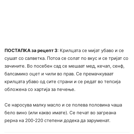
ПОСТАПКА за рецепт 3
: Крилцата се мијат убаво и се
сушат со салветка. Потоа се солат по вкус и се тpијат со
зачините. Во посебен сад се мешаат мед, кечап, сенф,
балсамико оцет и чили во прав. Се премачкуваат
крилцата убаво од сите страни и се редат во тепсија
обложена со хартија за печење.
Се наросува малку масло и се полева половина чаша
бело вино (или какво имате). Се печат во загреана
рерна на 200-220 степени додека да заруменат.