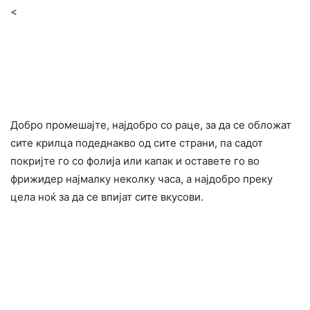
<
Добро промешајте, најдобро со раце, за да се обложат
сите крилца подеднакво од сите страни, па садот
покријте го со фолија или капак и оставете го во
фрижидер најмалку неколку часа, а најдобро преку
цела ноќ за да се впијат сите вкусови.