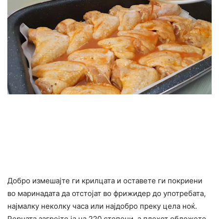
Добро измешајте ги крилцата и оставете ги покриени
во маринадата да отстојат во фрижидер до употребата,
најмалку неколку часа или најдобро преку цела ноќ.
Рерната загрејте ја на 220 степени, а плехот обложете