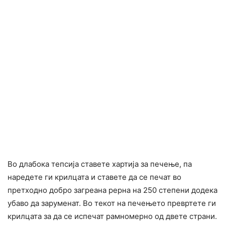
Во длабока тепсија ставете хартија за печење, па
наредете ги крилцата и ставете да се печат во
претходно добро загреана рерна на 250 степени додека
убаво да заруменат. Во текот на печењето превртете ги
крилцата за да се испечат рамномерно од двете страни.