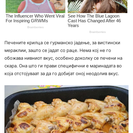
Печените крилца се гурманско јадење, за вистински
мераклии, зашто се јадат со раце. Нема кој не го
обожава нивниот вкус, особено доколку се печени на
скара. Она што ги прави специфични е маринадата во
која отстојуваат за да го добијат оној неодолив вкус.