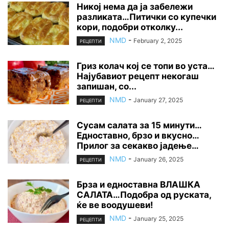
Никој нема да ја забележи
разликата…Питички со купечки
кори, подобри отколку...
NMD
-
February 2, 2025
РЕЦЕПТИ
Гриз колач кој се топи во уста…
Најубавиот рецепт некогаш
запишан, со...
NMD
-
January 27, 2025
РЕЦЕПТИ
Сусам салата за 15 минути…
Едноставно, брзо и вкусно…
Прилог за секакво јадење…
NMD
-
January 26, 2025
РЕЦЕПТИ
Брза и едноставна ВЛАШКА
САЛАТА…Подобра од руската,
ќе ве воодушеви!
NMD
-
January 25, 2025
РЕЦЕПТИ