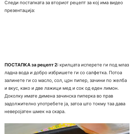
Следи постапката за вториот рецепт за кој има видео
презентација:
ПОСТАПКА за рецепт 2:
крилцата исперете ги под млаз
ладна вода и добро избришете ги со салфетка. Потоа
залинете ги со масло, сол, црн пипер, зачини по желба
и вкус, како и две лажици мед и сок од еден лимон.
Доколку имате димена зачинска пиперка во прав
задолжително употребете ја, затоа што токму таа дава
неверојатен шмек на скара.