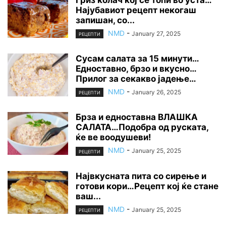
Гриз колач кој се топи во уста…
Најубавиот рецепт некогаш
запишан, со...
NMD
-
January 27, 2025
РЕЦЕПТИ
Сусам салата за 15 минути…
Едноставно, брзо и вкусно…
Прилог за секакво јадење…
NMD
-
January 26, 2025
РЕЦЕПТИ
Брза и едноставна ВЛАШКА
САЛАТА…Подобра од руската,
ќе ве воодушеви!
NMD
-
January 25, 2025
РЕЦЕПТИ
Највкусната пита со сирење и
готови кори…Рецепт кој ќе стане
ваш...
NMD
-
January 25, 2025
РЕЦЕПТИ