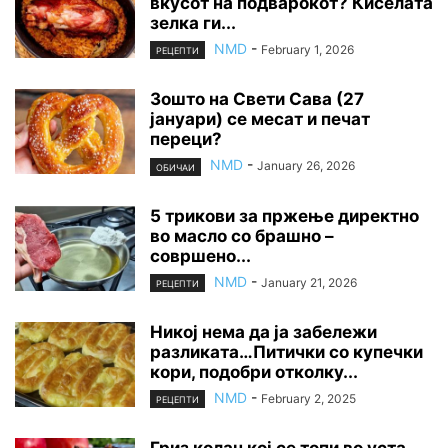
вкусот на подварокот? Киселата
зелка ги...
NMD
-
February 1, 2026
РЕЦЕПТИ
Зошто на Свети Сава (27
јануари) се месат и печат
переци?
NMD
-
January 26, 2026
ОБИЧАИ
5 трикови за пржење директно
во масло со брашно –
совршено...
NMD
-
January 21, 2026
РЕЦЕПТИ
Никој нема да ја забележи
разликата…Питички со купечки
кори, подобри отколку...
NMD
-
February 2, 2025
РЕЦЕПТИ