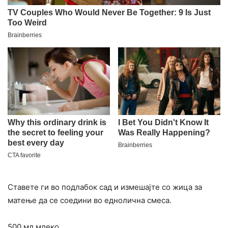
Ставете ги во подлабок сад и измешајте со жица за
матење да се соедини во еднолична смеса.
500 мл млеко