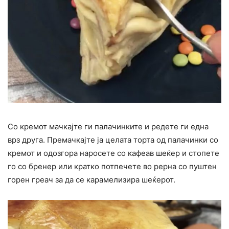
Со кремот мачкајте ги палачинките и редете ги една
врз друга. Премачкајте ја целата торта од палачинки со
кремот и одозгора наросете со кафеав шеќер и стопете
го со бренер или кратко потпечете во рерна со пуштен
горен греач за да се карамелизира шеќерот.