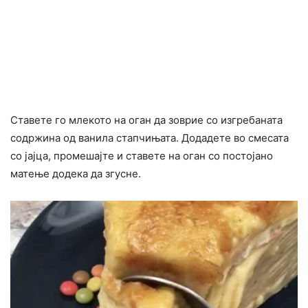
Ставете го млекото на оган да зоврие со изгребаната
содржина од ванила стапчињата. Додадете во смесата
со јајца, промешајте и ставете на оган со постојано
матење додека да згусне.