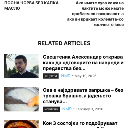
ПОСНА ЧОРБА БЕЗ КАПКА
Ако имате сува кожа на
МАСЛО
лактите може имате
проблем со панкреасот, а
ако ви крцкаат колената-со
жолчното ќесе
RELATED ARTICLES
Свештеник Александар открива
како да одговорите на навреди и
предавства без...
NMD
-
May 19, 2026
РЕЦЕПТИ
Ова е најздравата запршка – без
трошка брашно, а јадењето
станува...
NMD
-
February 3, 2026
КОРИСНО
Кои 3 состојки го подобруваат