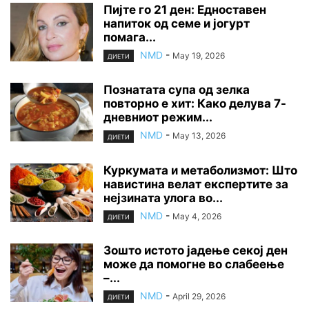
Пијте го 21 ден: Едноставен
напиток од семе и јогурт
помага...
NMD
-
May 19, 2026
ДИЕТИ
Познатата супа од зелка
повторно е хит: Како делува 7-
дневниот режим...
NMD
-
May 13, 2026
ДИЕТИ
Куркумата и метаболизмот: Што
навистина велат експертите за
нејзината улога во...
NMD
-
May 4, 2026
ДИЕТИ
Зошто истото јадење секој ден
може да помогне во слабеење
–...
NMD
-
April 29, 2026
ДИЕТИ