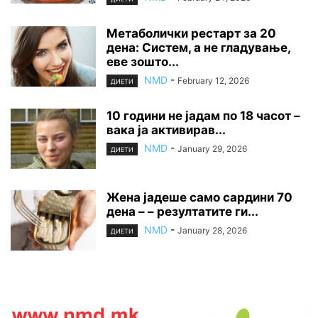
Метаболички рестарт за 20
дена: Систем, а не гладување,
еве зошто...
NMD
-
February 12, 2026
ДИЕТИ
10 години не јадам по 18 часот –
вака ја активирав...
NMD
-
January 29, 2026
ДИЕТИ
Жена јадеше само сардини 70
дена – – резултатите ги...
NMD
-
January 28, 2026
ДИЕТИ