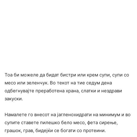
Тоа би можеле да бидат бистри или крем супи, супи со
месо или зеленчук. Во текот на тие седум дена
одбегнувајте преработена храна, слатки и нездрави
закуски.
Намалете го внесот на јагленохидрати на минимум и во
супите ставете пилешко бело месо, фета сирење,
грашок, грав, бидејќи се богати со протеини.