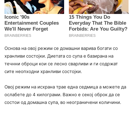
Основа на овој режим се домашни варива богати со
хранливи состојки. Диетата со супа е базирана на
течнни оброци кои се лесно сварливи и ги содржат
сите неопходни хранливи состојки.
Овој режим на исхрана трае една седмица а можете да
ослабете до 4 килограми. Важно е секој оброк да се
состои од домашна супа, во неограничени количини.