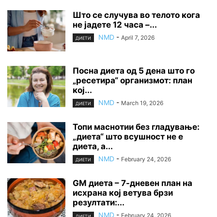
Што се случува во телото кога
не јадете 12 часа –...
NMD
-
April 7, 2026
ДИЕТИ
Посна диета од 5 дена што го
„ресетира“ организмот: план
кој...
NMD
-
March 19, 2026
ДИЕТИ
Топи маснотии без гладување:
„диета“ што всушност не е
диета, а...
NMD
-
February 24, 2026
ДИЕТИ
GM диета – 7-дневен план на
исхрана кој ветува брзи
резултати:...
NMD
-
February 24, 2026
ДИЕТИ