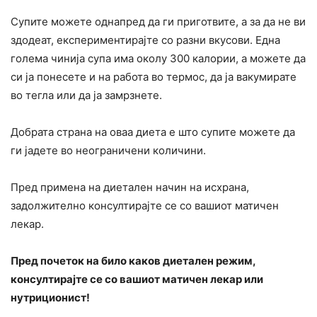
Супите можете однапред да ги приготвите, а за да не ви
здодеат, експериментирајте со разни вкусови. Една
голема чинија супа има околу 300 калории, а можете да
си ја понесете и на работа во термос, да ја вакумирате
во тегла или да ја замрзнете.
Добрата страна на оваа диета е што супите можете да
ги јадете во неограничени количини.
Пред примена на диетален начин на исхрана,
задолжително консултирајте се со вашиот матичен
лекар.
Пред почеток на било каков диетален режим,
консултирајте се со вашиот матичен лекар или
нутриционист!