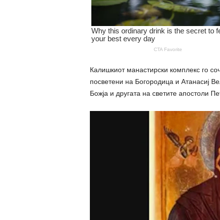
Калишкиот манастирски комплекс го соч
посветени на Богородица и Атанасиј Ве
Божја и другата на светите апостоли Пе