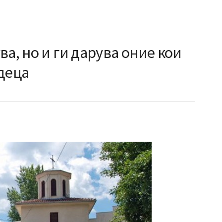
ва, но и ги дарува оние кои
деца