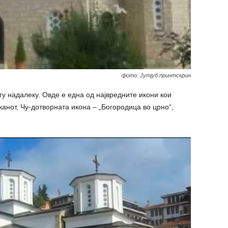
фото: Јутјуб принтскрин
гу надалеку. Овде е една од највредните икони кои
канот, Чу-дотворната икона – „Богородица во црно“,