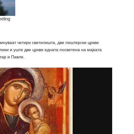
инуваат четири светилишта, две пештерски цркви
лики и уште две цркви едната посветена на мајката
тар и Павле.