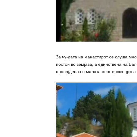
За чу-дата на манастирот се слуша мно
постои во земјава, а единствена на Бал
пронајдена во малата пештерска црква.