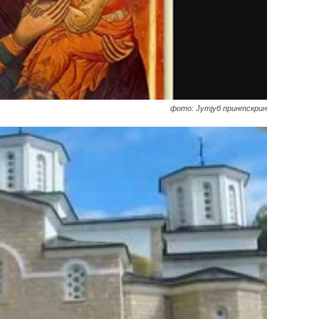
фото: Јутјуб принтскрин