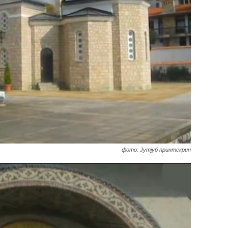
фото: Јутјуб принтскрин