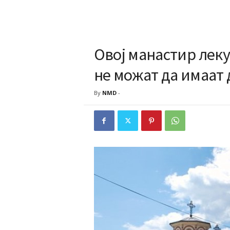
Овој манастир леку
не можат да имаат 
By
NMD
-