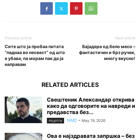
Previous article
Next article
Сите што ја пробаа питата
Бајадера од бело месо –
“паднаа во несвест” од што
фантастичен и брз ручек,
е убава, па морам пак да ја
многу вкусно!
направам
RELATED ARTICLES
Свештеник Александар открива
како да одговорите на навреди и
предавства без...
NMD
-
May 19, 2026
РЕЦЕПТИ
Ова е најздравата запршка – без