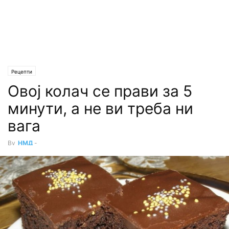
Рецепти
Oвој колач се прави за 5
минути, а не ви треба ни
вага
By
НМД
-