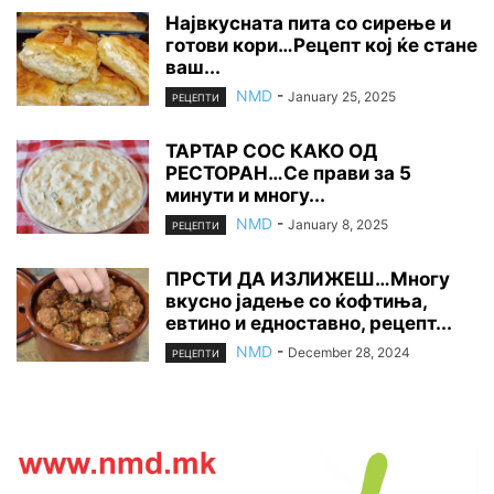
Највкусната пита со сирење и
готови кори…Рецепт кој ќе стане
ваш...
NMD
-
January 25, 2025
РЕЦЕПТИ
ТАРТАР СОС КАКО ОД
РЕСТОРАН…Се прави за 5
минути и многу...
NMD
-
January 8, 2025
РЕЦЕПТИ
ПРСТИ ДА ИЗЛИЖЕШ…Многу
вкусно јадење со ќофтиња,
евтино и едноставно, рецепт...
NMD
-
December 28, 2024
РЕЦЕПТИ