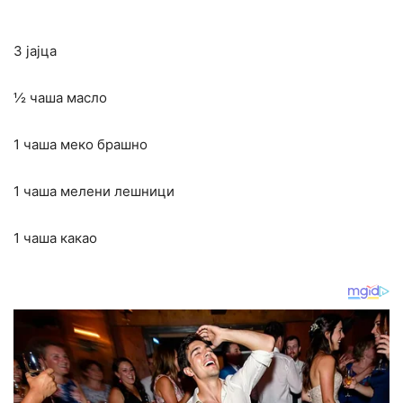
3 јајца
½ чаша масло
1 чаша меко брашно
1 чаша мелени лешници
1 чаша какао