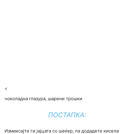
<
чоколадна глазура, шарени трошки
ПОСТАПКА:
Измиксајте ги јајцата со шеќер, па додадете кисела