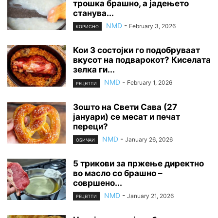
трошка брашно, а јадењето
станува...
NMD
-
February 3, 2026
КОРИСНО
Кои 3 состојки го подобруваат
вкусот на подварокот? Киселата
зелка ги...
NMD
-
February 1, 2026
РЕЦЕПТИ
Зошто на Свети Сава (27
јануари) се месат и печат
переци?
NMD
-
January 26, 2026
ОБИЧАИ
5 трикови за пржење директно
во масло со брашно –
совршено...
NMD
-
January 21, 2026
РЕЦЕПТИ