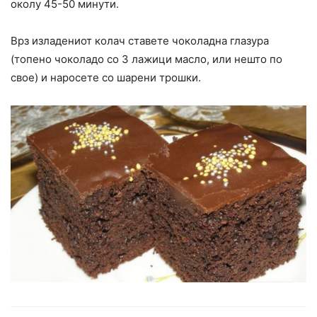
околу 45-50 минути.
Врз изладениот колач ставете чоколадна глазура
(топено чоколадо со 3 лажици масло, или нешто по
свое) и наросете со шарени трошки.