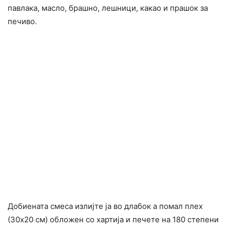
павлака, масло, брашно, лешници, какао и прашок за
печиво.
Добиената смеса излијте ја во длабок а помал плех
(30х20 см) обложен со хартија и печете на 180 степени