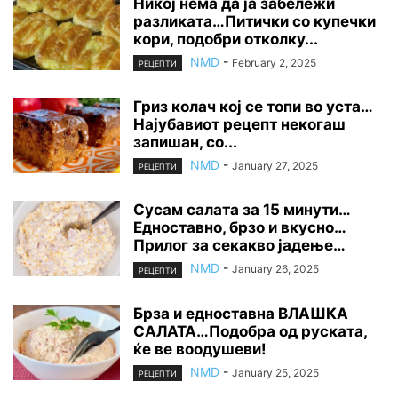
Никој нема да ја забележи
разликата…Питички со купечки
кори, подобри отколку...
NMD
-
February 2, 2025
РЕЦЕПТИ
Гриз колач кој се топи во уста…
Најубавиот рецепт некогаш
запишан, со...
NMD
-
January 27, 2025
РЕЦЕПТИ
Сусам салата за 15 минути…
Едноставно, брзо и вкусно…
Прилог за секакво јадење…
NMD
-
January 26, 2025
РЕЦЕПТИ
Брза и едноставна ВЛАШКА
САЛАТА…Подобра од руската,
ќе ве воодушеви!
NMD
-
January 25, 2025
РЕЦЕПТИ