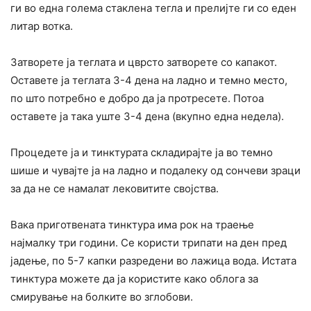
ги во една голема стаклена тегла и прелијте ги со еден
литар вотка.
Затворете ја теглата и цврсто затворете со капакот.
Оставете ја теглата 3-4 дена на ладно и темно место,
по што потребно е добро да ја протресете. Потоа
оставете ја така уште 3-4 дена (вкупно една недела).
Процедете ја и тинктурата складирајте ја во темно
шише и чувајте ја на ладно и подалеку од сончеви зраци
за да не се намалат лековитите својства.
Вака приготвената тинктура има рок на траење
најмалку три години. Се користи трипати на ден пред
јадење, по 5-7 капки разредени во лажица вода. Истата
тинктура можете да ја користите како облога за
смирување на болките во зглобови.