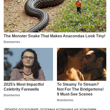
Јатките поседуваат огромна количина на хранливи