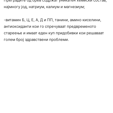
Преградите од орев содржат уникатен хемиски состав,
најмногу јод, натриум, калиум и магнезиум;
-витамин Б, Ц, Е, А, Д и ПП, танини, амино киселини,
антиоксиданти кои го спречуваат предвременото
стареење и имаат еден куп придобивки кои решаваат
голем број здравствени проблеми.