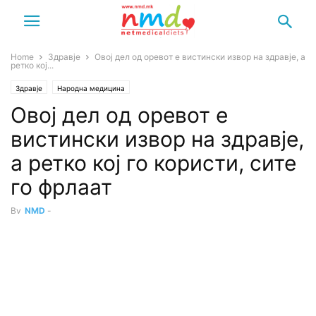
Home
Здравје
Овој дел од оревот е вистински извор на здравје, а
ретко кој...
Здравје
Народна медицина
Овој дел од оревот е
вистински извор на здравје,
а ретко кој го користи, сите
го фрлаат
By
NMD
-