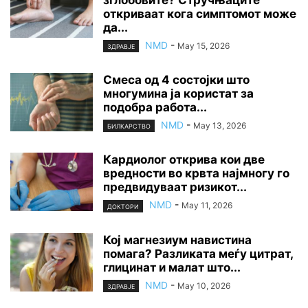
зглобовите? Стручњаците
откриваат кога симптомот може
да...
NMD
-
May 15, 2026
ЗДРАВЈЕ
Смеса од 4 состојки што
многумина ја користат за
подобра работа...
NMD
-
May 13, 2026
БИЛКАРСТВО
Кардиолог открива кои две
вредности во крвта најмногу го
предвидуваат ризикот...
NMD
-
May 11, 2026
ДОКТОРИ
Кој магнезиум навистина
помага? Разликата меѓу цитрат,
глицинат и малат што...
NMD
-
May 10, 2026
ЗДРАВЈЕ