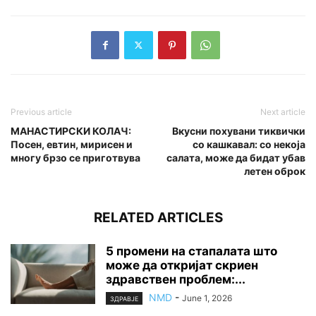
Previous article
Next article
МАНАСТИРСКИ КОЛАЧ:
Вкусни похувани тиквички
Посен, евтин, мирисен и
со кашкавал: со некоја
многу брзо се приготвува
салата, може да бидат убав
летен оброк
RELATED ARTICLES
5 промени на стапалата што
може да откријат скриен
здравствен проблем:...
NMD
-
June 1, 2026
ЗДРАВЈЕ