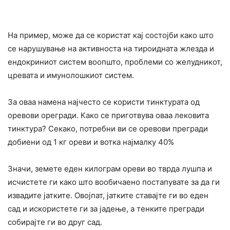
На пример, може да се користат кај состојби како што
се нарушување на активноста на тироидната жлезда и
ендокриниот систем воопшто, проблеми со желудникот,
цревата и имунолошкиот систем.
За оваа намена најчесто се користи тинктурата од
оревови орегради. Како се приготвува оваа лековита
тинктура? Секако, потребни ви се оревови прегради
добиени од 1 кг ореви и вотка најмалку 40%
Значи, земете еден килограм ореви во тврда лушпа и
исчистете ги како што вообичаено постапувате за да ги
извадите јатките. Овојпат, јатките ставајте ги во еден
сад и искористете ги за јадење, а тенките прегради
собирајте ги во друг сад.