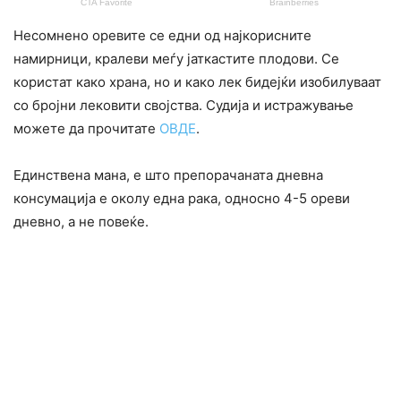
Несомнено оревите се едни од најкорисните
намирници, кралеви меѓу јаткастите плодови. Се
користат како храна, но и како лек бидејќи изобилуваат
со бројни лековити својства. Судија и истражување
можете да прочитате
ОВДЕ
.
Единствена мана, е што препорачаната дневна
консумација е околу една рака, односно 4-5 ореви
дневно, а не повеќе.