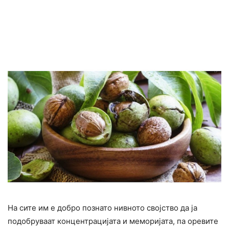
На сите им е добро познато нивното својство да ја
подобруваат концентрацијата и меморијата, па оревите