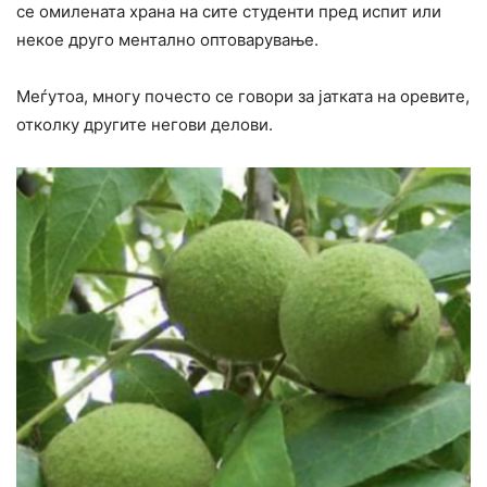
се омилената храна на сите студенти пред испит или
некое друго ментално оптоварување.
Меѓутоа, многу почесто се говори за јатката на оревите,
отколку другите негови делови.