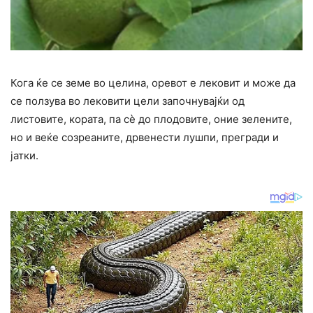
Кога ќе се земе во целина, оревот е лековит и може да
се ползува во лековити цели започнувајќи од
листовите, кората, па сè до плодовите, оние зелените,
но и веќе созреаните, дрвенести лушпи, прегради и
јатки.