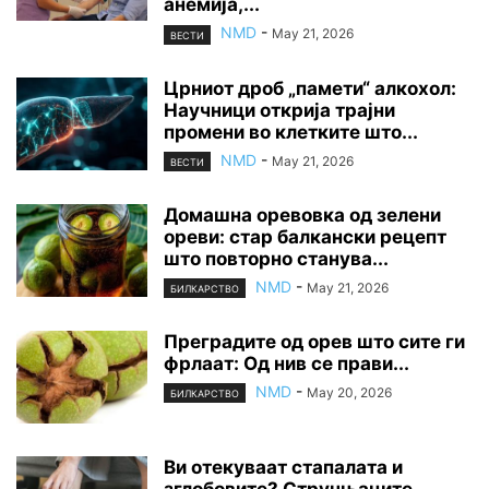
анемија,...
NMD
-
May 21, 2026
ВЕСТИ
Црниот дроб „памети“ алкохол:
Научници открија трајни
промени во клетките што...
NMD
-
May 21, 2026
ВЕСТИ
Домашна оревовка од зелени
ореви: стар балкански рецепт
што повторно станува...
NMD
-
May 21, 2026
БИЛКАРСТВО
Преградите од орев што сите ги
фрлаат: Од нив се прави...
NMD
-
May 20, 2026
БИЛКАРСТВО
Ви отекуваат стапалата и