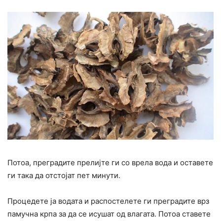
Потоа, преградите прелијте ги со врела вода и оставете
ги така да отстојат пет минути.
Процедете ја водата и распостелете ги преградите врз
памучна крпа за да се исушат од влагата. Потоа ставете