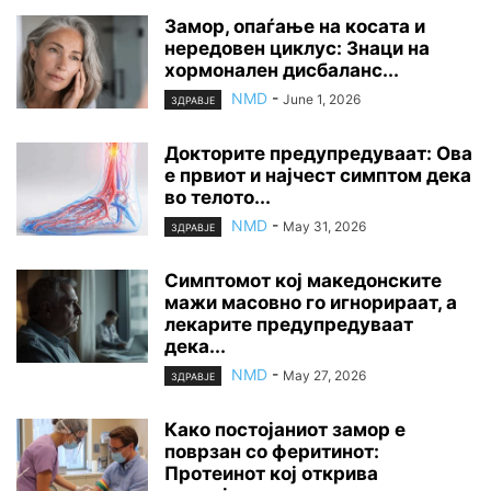
Замор, опаѓање на косата и
нередовен циклус: Знаци на
хормонален дисбаланс...
NMD
-
June 1, 2026
ЗДРАВЈЕ
Докторите предупредуваат: Ова
е првиот и најчест симптом дека
во телото...
NMD
-
May 31, 2026
ЗДРАВЈЕ
Симптомот кој македонските
мажи масовно го игнорираат, а
лекарите предупредуваат
дека...
NMD
-
May 27, 2026
ЗДРАВЈЕ
Како постојаниот замор е
поврзан со феритинот:
Протеинот кој открива