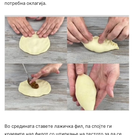
потребна оклагија.
Во средината ставете лажичка фил, па спојте ги
краевите над филот со штипкање на тестото за да се