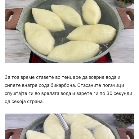
За тоа време ставете во тенџере да зоврие вода и
сипете внатре сода бикарбона. Стасаните погачици
спуштајте ги во врелата вода и варете ги по 30 секунди
од секоја страна.