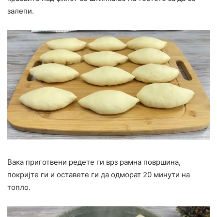
залепи.
Вака приготвени редете ги врз рамна површина,
покријте ги и оставете ги да одморат 20 минути на
топло.