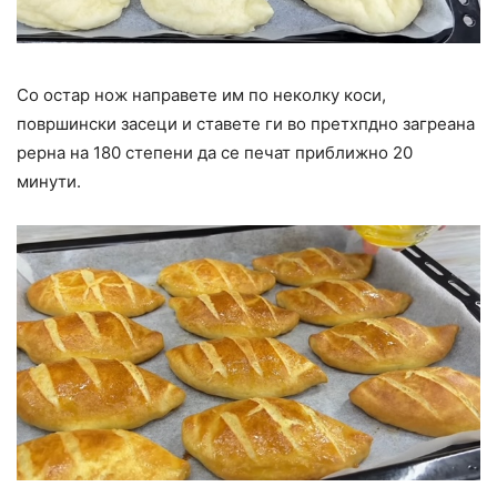
Со остар нож направете им по неколку коси,
површински засеци и ставете ги во претхпдно загреана
рерна на 180 степени да се печат приближно 20
минути.