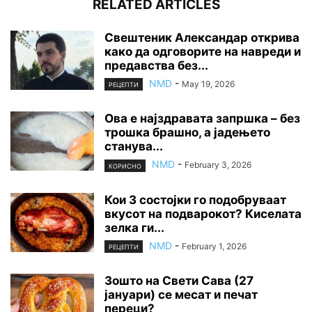
RELATED ARTICLES
Свештеник Александар открива
како да одговорите на навреди и
предавства без...
NMD
-
May 19, 2026
РЕЦЕПТИ
Ова е најздравата запршка – без
трошка брашно, а јадењето
станува...
NMD
-
February 3, 2026
КОРИСНО
Кои 3 состојки го подобруваат
вкусот на подварокот? Киселата
зелка ги...
NMD
-
February 1, 2026
РЕЦЕПТИ
Зошто на Свети Сава (27
јануари) се месат и печат
переци?