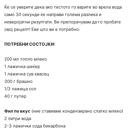
Ќе се уверите дека ако тестото го варите во врела вода
само 30 секунди ќе направи голема разлика и
неверојатни резултати. Ви препорачувам да го пробате
овој рецепт! Еве што ви е потребно:
ПОТРЕБНИ СОСТОЈКИ:
200 мл топло млеко
1 лажичка шеќер
1 лажичка сув квасец
300 г брашно
1/3 лажица сол
40 г путер
Фил по вкус
(ние ставивме кондензирано слатко млеко)
2 литри вода
2-3 лажички сода бикарбона