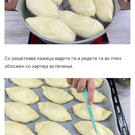
Со решеткава лажица вадете ги и редете ги во плех
обложен со хартија за печење.