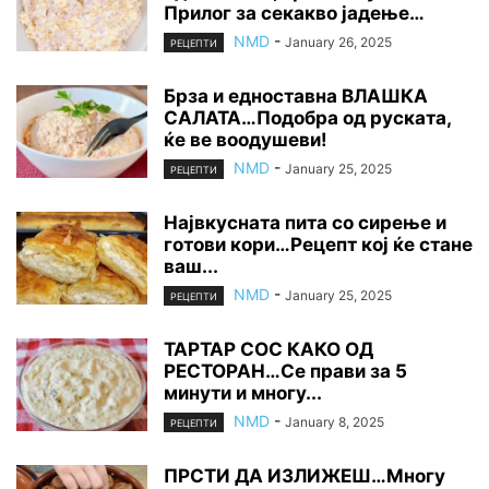
Прилог за секакво јадење…
NMD
-
January 26, 2025
РЕЦЕПТИ
Брза и едноставна ВЛАШКА
САЛАТА…Подобра од руската,
ќе ве воодушеви!
NMD
-
January 25, 2025
РЕЦЕПТИ
Највкусната пита со сирење и
готови кори…Рецепт кој ќе стане
ваш...
NMD
-
January 25, 2025
РЕЦЕПТИ
ТАРТАР СОС КАКО ОД
РЕСТОРАН…Се прави за 5
минути и многу...
NMD
-
January 8, 2025
РЕЦЕПТИ
ПРСТИ ДА ИЗЛИЖЕШ…Многу