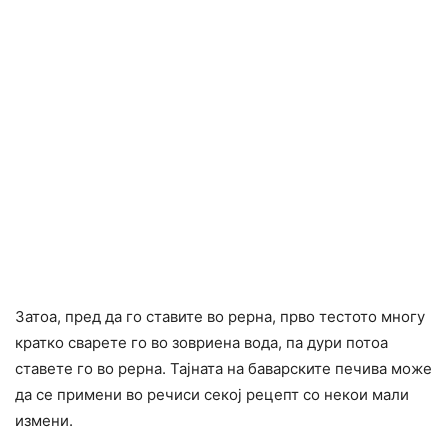
Затоа, пред да го ставите во рерна, прво тестото многу
кратко сварете го во зовриена вода, па дури потоа
ставете го во рерна. Тајната на баварските печива може
да се примени во речиси секој рецепт со некои мали
измени.