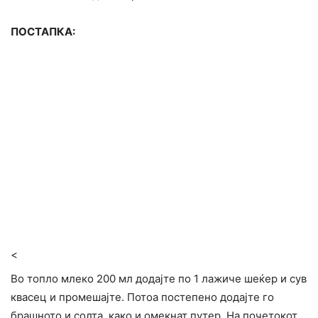
ПОСТАПКА:
<
Во топло млеко 200 мл додајте по 1 лажиче шеќер и сув
квасец и промешајте. Потоа постепено додајте го
брашното и солта, како и омекнат путер. На почетокот