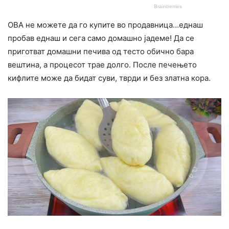
ОВА не можете да го купите во продавница…еднаш
пробав еднаш и сега само домашно јадеме! Да се
приготват домашни печива од тесто обично бара
вештина, а процесот трае долго. После печењето
кифлите може да бидат суви, тврди и без златна кора.