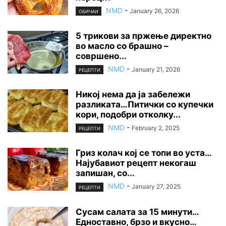
NMD
-
January 26, 2026
ОБИЧАИ
5 трикови за пржење директно
во масло со брашно –
совршено...
NMD
-
January 21, 2026
РЕЦЕПТИ
Никој нема да ја забележи
разликата…Питички со купечки
кори, подобри отколку...
NMD
-
February 2, 2025
РЕЦЕПТИ
Гриз колач кој се топи во уста…
Најубавиот рецепт некогаш
запишан, со...
NMD
-
January 27, 2025
РЕЦЕПТИ
Сусам салата за 15 минути…
Едноставно, брзо и вкусно…