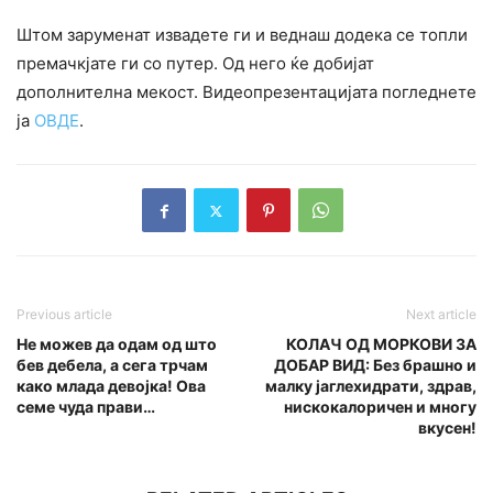
Штом заруменат извадете ги и веднаш додека се топли
премачкјате ги со путер. Од него ќе добијат
дополнителна мекост. Видеопрезентацијата погледнете
ја
ОВДЕ
.
Previous article
Next article
Не можев да одам од што
КОЛАЧ ОД МОРКОВИ ЗА
бев дебела, а сега трчам
ДОБАР ВИД: Без брашно и
како млада девојка! Ова
малку јаглехидрати, здрав,
семе чуда прави…
нискокалоричен и многу
вкусен!