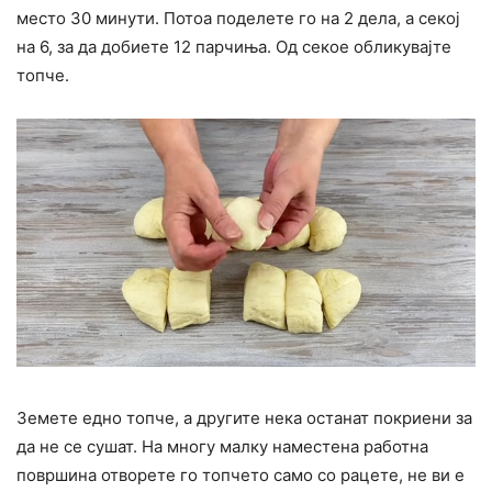
место 30 минути. Потоа поделете го на 2 дела, а секој
на 6, за да добиете 12 парчиња. Од секое обликувајте
топче.
Земете едно топче, а другите нека останат покриени за
да не се сушат. На многу малку наместена работна
површина отворете го топчето само со рацете, не ви е